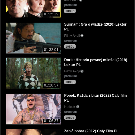
premium
1080p
01:25:29
Surinam: Gra o władzę (2020) Lektor
PL
Filmy Akcji
premium
1080p
01:32:01
Doris: Historia pewnej miłości (2018)
Lektor PL
Filmy Akcji
premium
1080p
01:28:57
Popek. Każda z blizn (2022) Cały film
PL
Netlook
premium
1080p
01:06:37
Zabić bobra (2012) Cały Film PL