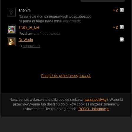
anonim
+ 2
Na świecie wojny,niesprawiedliwość,ubóstwo
Ni pana ni boga nade mną!
odpowiedz
Truth_or_Lie
+ 2
Pozdrawiam ;)
odpowiedz
Dr-Wudu
:-)
odpowiedz
Przejdź do pełnej wersji cda.pl
Nasz serwis wykorzystuje pliki cookie (zobacz
naszą politykę
). Warunki
przechowywania lub dostępu do plików cookies możesz zmienić w
ustawieniach Twojej przeglądarki.
RODO - Informacje