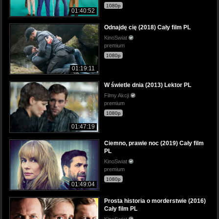
1080p
01:40:52
Odnajdę cię (2018) Cały film PL
KinoSwiat
premium
1080p
01:19:11
W świetle dnia (2013) Lektor PL
Filmy Akcji
premium
1080p
01:47:19
Ciemno, prawie noc (2019) Cały film
PL
KinoSwiat
premium
1080p
01:49:04
Prosta historia o morderstwie (2016)
Cały film PL
KinoSwiat