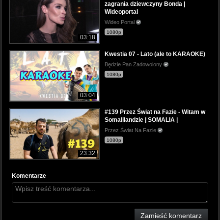
zagrania dziewczyny Bonda |
Wideoportal
Wideo Portal
1080p
03:18
Kwestia 07 - Lato (ale to KARAOKE)
Będzie Pan Zadowolony
1080p
03:04
#139 Przez Świat na Fazie - Witam w
Somalilandzie | SOMALIA |
Przez Świat Na Fazie
1080p
23:32
Komentarze
Zamieść komentarz