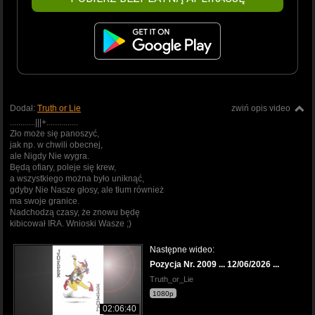
Dodał:
Truth or Lie
zwiń opis video
............|||+...............
Zło może się panoszyć,
jak np. w chwili obecnej,
ale Nigdy Nie wygra.
Będą ofiary, poleje się krew,
a wszystkiego można było uniknąć,
gdyby Nie Nasze głosy, ale tłum również
ma swoje granice.
Nadchodzą czasy, że znowu będę
kibicował IRA. Wnioski Wasze ;)
Następne wideo:
Pozycja Nr. 2009 ... 12/06/2026 ...
Truth_or_Lie
1080p
02:06:40