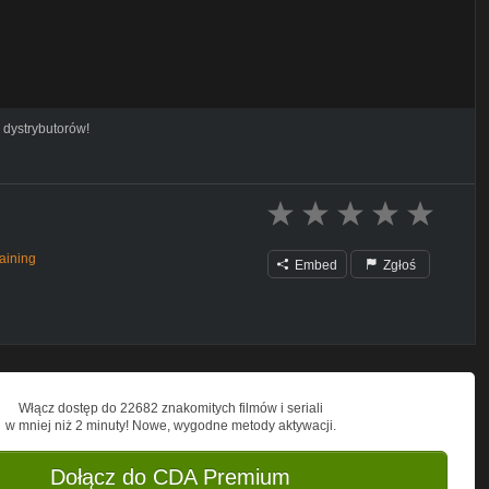
 dystrybutorów!
aining
Embed
Zgłoś
Włącz dostęp do 22682 znakomitych filmów i seriali
w mniej niż 2 minuty! Nowe, wygodne metody aktywacji.
Dołącz do CDA Premium