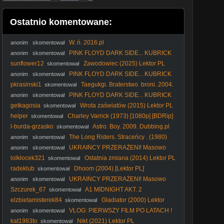
Ostatnio komentowane:
W. ń. 2016.pl
anonim
skomentował
PINK FLOYD DARK SIDE... KUBRICK
anonim
skomentował
ODYSSEY ARTEMIS II PŁASKA ZIEMIA FLAT EARTH NASA
sunflower12
Zawodowiec (2025) Lektor PL
skomentował
DRUGS FOR GOIM
PINK FLOYD DARK SIDE... KUBRICK
anonim
skomentował
ODYSSEY ARTEMIS II PŁASKA ZIEMIA FLAT EARTH NASA
pkrasinski1
Taegukgi. Braterstwo. broni. 2004.
skomentował
DRUGS FOR GOIM
Lektor.pl
PINK FLOYD DARK SIDE... KUBRICK
anonim
skomentował
ODYSSEY ARTEMIS II PŁASKA ZIEMIA FLAT EARTH NASA
getkagosia
Wrota zaświatów (2015) Lektor PL
skomentował
DRUGS FOR GOIM
helper
Charley Varrick (1973) [1080p] [BDRip]
skomentował
[REMASTERED]
l-burda-grzasko
Astro. Boy. 2009. Dubbing.pl
skomentował
The Long Riders. Straceńcy . (1980)
anonim
skomentował
lektor
UKRAIŃCY PRZERAŻENI! Masowo
anonim
skomentował
PAKUJĄ WALIZKI i Uciekają z Polski [ NAGRANIA ]
lolklocek321
Ostatnia zmiana (2014) Lektor PL
skomentował
radeklub
Dhoom (2004) [Lektor PL]
skomentował
UKRAIŃCY PRZERAŻENI! Masowo
anonim
skomentował
PAKUJĄ WALIZKI i Uciekają z Polski [ NAGRANIA ]
Szczurek_67
A1 MIDNIGHT AKT. 2
skomentował
(CzarnyWróbel)
elzbietamisterek84
Gladiator (2000) Lektor
skomentował
FHD
VLOG: PIERWSZY FILM PO LATACH !
anonim
skomentował
kat1983to
Nikt (2021) Lektor PL
skomentował