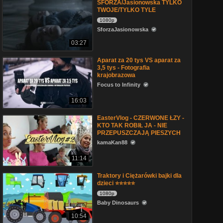
SFORZA/Jasionowska TYLKO
TWOJE/TYLKO TYLE
1080p
SforzaJasionowska
03:27
Aparat za 20 tys VS aparat za
3,5 tys - Fotografia
krajobrazowa
Focus to Infinity
16:03
EasterVlog - CZERWONE ŁZY -
KTO TAK ROBIŁ JA - NIE
PRZEPUSZCZAJĄ PIESZYCH
kamaKan88
11:14
Traktory i Ciężarówki bajki dla
dzieci ⭐⭐⭐⭐⭐
1080p
Baby Dinosaurs
10:54