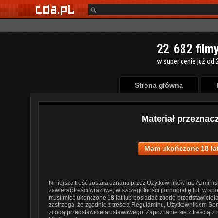
2
2
6
8
2
film
w super cenie już od 2
Strona główna
Materiał przeznac
Mam ukończone 18 lat
Niniejsza treść została uznana przez Użytkowników lub Administ
zawierać treści wrażliwe, w szczególności pornografię lub w s
musi mieć ukończone 18 lat lub posiadać zgodę przedstawiciel
zastrzega, że zgodnie z treścią Regulaminu, Użytkownikiem Ser
zgodą przedstawiciela ustawowego. Zapoznanie się z treścią z