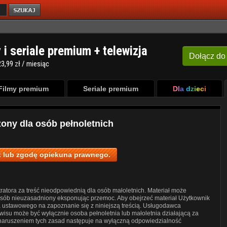
y i seriale premium + telewizja
Dołącz
do
3,99 zł / miesiąc
Filmy premium
Seriale premium
Dla dzieci
zony dla osób pełnoletnich
 lub zgodę opiekuna prawnego.
ratora za treść nieodpowiednią dla osób małoletnich. Materiał może
posób nieuzasadniony eksponując przemoc. Aby obejrzeć materiał Użytkownik
a ustawowego na zapoznanie się z niniejszą treścią. Usługodawca
wisu może być wyłącznie osoba pełnoletnia lub małoletnia działającą za
 naruszeniem tych zasad następuje na wyłączną odpowiedzialność