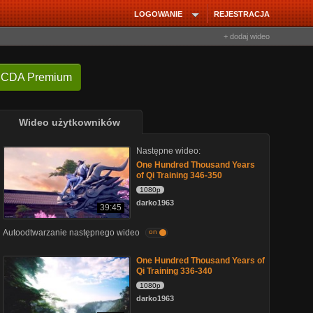
LOGOWANIE
REJESTRACJA
+ dodaj wideo
 CDA Premium
Wideo użytkowników
Następne wideo:
One Hundred Thousand Years
of Qi Training 346-350
1080p
darko1963
39:45
Autoodtwarzanie następnego wideo
on
One Hundred Thousand Years of
Qi Training 336-340
1080p
darko1963