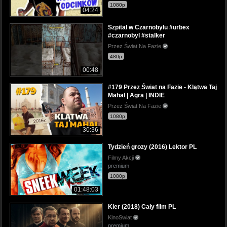
1080p
04:24
Szpital w Czarnobylu #urbex
#czarnobyl #stalker
Przez Świat Na Fazie
480p
00:48
#179 Przez Świat na Fazie - Klątwa Taj
Mahal | Agra | INDIE
Przez Świat Na Fazie
1080p
30:36
Tydzień grozy (2016) Lektor PL
Filmy Akcji
premium
1080p
01:48:03
Kler (2018) Cały film PL
KinoSwiat
premium