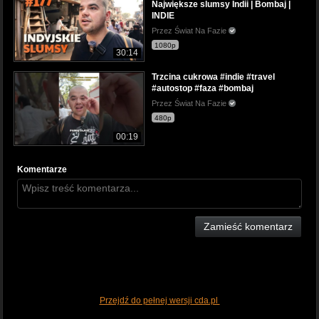
Największe slumsy Indii | Bombaj |
INDIE
Przez Świat Na Fazie
1080p
30:14
Trzcina cukrowa #indie #travel
#autostop #faza #bombaj
Przez Świat Na Fazie
480p
00:19
Komentarze
Zamieść komentarz
Przejdź do pełnej wersji cda.pl