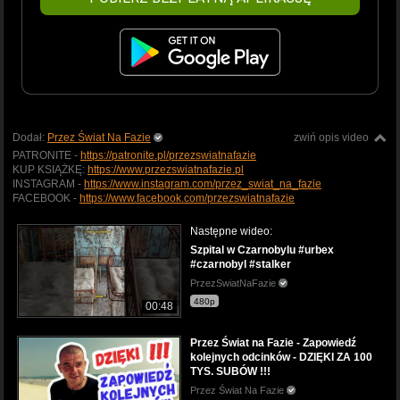
Dodał:
Przez Świat Na Fazie
zwiń opis video
PATRONITE -
https://patronite.pl/przezswiatnafazie
KUP KSIĄŻKĘ:
https://www.przezswiatnafazie.pl
INSTAGRAM -
https://www.instagram.com/przez_swiat_na_fazie
FACEBOOK -
https://www.facebook.com/przezswiatnafazie
Następne wideo:
Szpital w Czarnobylu #urbex
#czarnobyl #stalker
PrzezSwiatNaFazie
480p
00:48
Przez Świat na Fazie - Zapowiedź
kolejnych odcinków - DZIĘKI ZA 100
TYS. SUBÓW !!!
Przez Świat Na Fazie