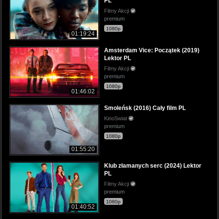
PL
Filmy Akcji
premium
1080p
01:19:24
Amsterdam Vice: Początek (2019)
Lektor PL
Filmy Akcji
premium
1080p
01:46:02
Smoleńsk (2016) Cały film PL
KinoSwiat
premium
1080p
01:55:20
Klub złamanych serc (2024) Lektor
PL
Filmy Akcji
premium
1080p
01:40:52