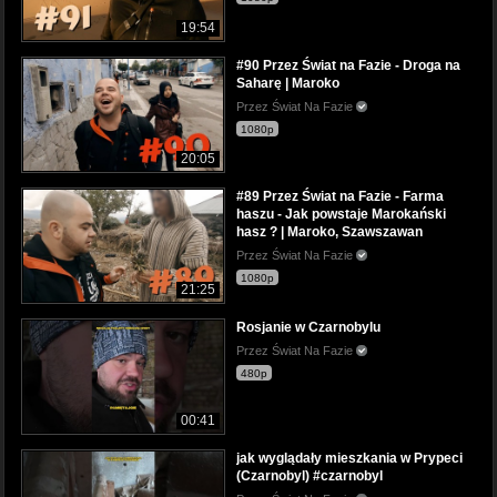
19:54
#90 Przez Świat na Fazie - Droga na
Saharę | Maroko
Przez Świat Na Fazie
1080p
20:05
#89 Przez Świat na Fazie - Farma
haszu - Jak powstaje Marokański
hasz ? | Maroko, Szawszawan
Przez Świat Na Fazie
1080p
21:25
Rosjanie w Czarnobylu
Przez Świat Na Fazie
480p
00:41
jak wyglądały mieszkania w Prypeci
(Czarnobyl) #czarnobyl