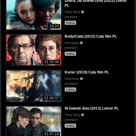
Dobra, zła dziewczyna (2022) Lektor
PL
Filmy Akcji
premium
1080p
01:19:24
Body/Ciało (2015) Cały film PL
KinoSwiat
premium
1080p
01:28:36
Kurier (2019) Cały film PL
KinoSwiat
premium
1080p
01:48:37
W świetle dnia (2013) Lektor PL
Filmy Akcji
premium
1080p
01:47:19