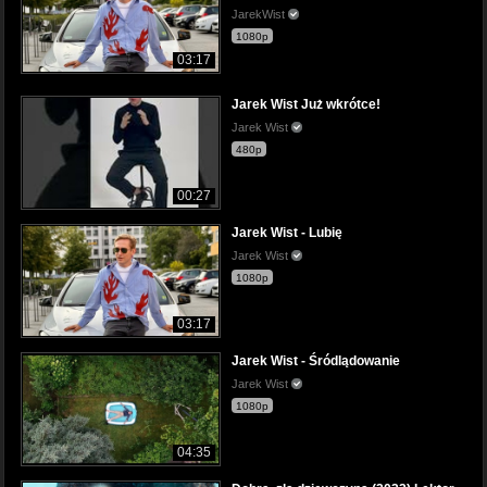
JarekWist
1080p
03:17
Jarek Wist Już wkrótce!
Jarek Wist
480p
00:27
Jarek Wist - Lubię
Jarek Wist
1080p
03:17
Jarek Wist - Śródlądowanie
Jarek Wist
1080p
04:35