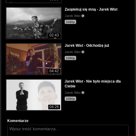
Zaopiekuj się mną - Jarek Wist
Jarek Wist
1080p
02:43
Jarek Wist - Odchodzę już
Jarek Wist
1080p
04:42
Jarek Wist - Nie było miejsca dla
Ciebie
Jarek Wist
1080p
04:26
Komentarze