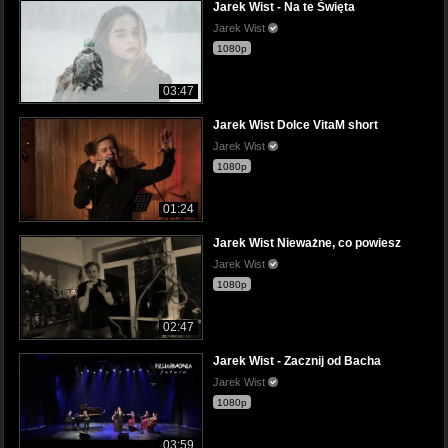
Jarek Wist - Na te Święta
Jarek Wist
1080p
03:47
Jarek Wist Dolce VitaM short
Jarek Wist
1080p
01:24
Jarek Wist Nieważne, co powiesz
Jarek Wist
1080p
02:47
Jarek Wist - Zacznij od Bacha
Jarek Wist
1080p
03:59