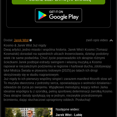
Dodał:
Jarek Wist
zwiń opis video
Kosmo & Jarek Wist Już nigdy
Dwaj artyści, jedno miasto i wspólna historia. Jarek Wist i Kosmo (Tomasz
Kosmalski) dorastali na sąsiednich ulicach Inowrocławia, dzieląc podobny
wiek i te same podwórka. Choć życie poprowadziło ich skrajnie różnymi
ścieżkami Jarek podbijał estrady swingiem i własną muzyką a Kosmo
rapował w niezależnym podziemiu w regionie i hartował ducha, zdobywając
tytuł Mistrza Świata w pływaniu lodowym [2025] po latach ich drogi
skrzyżowały się w studiu nagraniowym.
Już nigdy to ich pierwszy wspólny singiel i zarazem manifest filozofii slow art.
To muzyka stworzona z potrzeby serca, opowiadająca o wolności działania i
odwadze do życia po swojemu. Wyjątkowo melodyjny, kojący refren Jarka
idealnie współgra tu z szorstką, pełną sportowej determinacji zwrotką Kosmo.
Dwa skrajne światy spotykają się w jednym, niezwykle przestrzennym
brzmieniu, dając słuchaczowi upragniony oddech. Posłuchaj!
Następne wideo:
Jarek Wist - Lubię