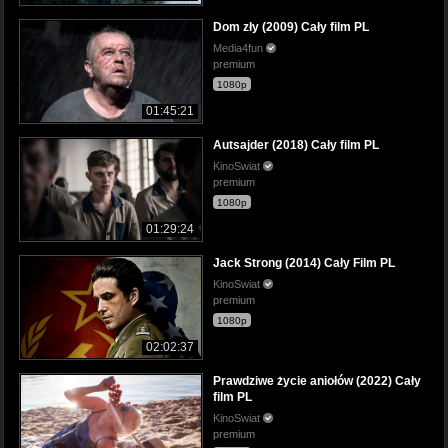
Dom zły (2009) Cały film PL
Media4fun
premium
1080p
01:45:21
Autsajder (2018) Cały film PL
KinoSwiat
premium
1080p
01:29:24
Jack Strong (2014) Cały Film PL
KinoSwiat
premium
1080p
02:02:37
Prawdziwe życie aniołów (2022) Cały
film PL
KinoSwiat
premium