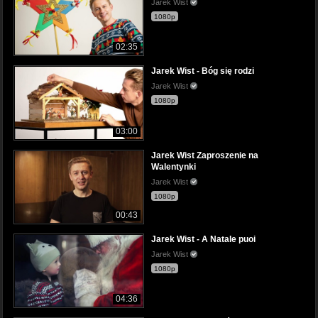
Jarek Wist
1080p
02:35
Jarek Wist - Bóg się rodzi
Jarek Wist
1080p
03:00
Jarek Wist Zaproszenie na
Walentynki
Jarek Wist
1080p
00:43
Jarek Wist - A Natale puoi
Jarek Wist
1080p
04:36