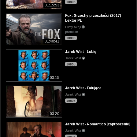
1080p
01:15:53
Fox: Grzechy przeszłości (2017)
Lektor PL
Filmy Akcji
premium
1080p
01:40:41
Jarek Wist - Lubię
Jarek Wist
1080p
03:15
Jarek Wist - Falująca
Jarek Wist
1080p
03:20
Jarek Wist - Romantico [zaproszenie]
Jarek Wist
1080p