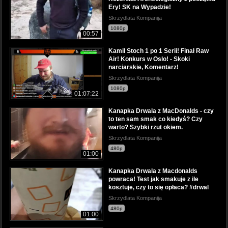
Ery! SK na Wypadzie!
Skrzydlata Kompanija
1080p
00:57
Kamil Stoch 1 po 1 Serii! Finał Raw
Air! Konkurs w Oslo! - Skoki
narciarskie, Komentarz!
Skrzydlata Kompanija
1080p
01:07:22
Kanapka Drwala z MacDonalds - czy
to ten sam smak co kiedyś? Czy
warto? Szybki rzut okiem.
Skrzydlata Kompanija
480p
01:00
Kanapka Drwala z Macdonalds
powraca! Test jak smakuje z ile
kosztuje, czy to się opłaca? #drwal
Skrzydlata Kompanija
480p
01:00