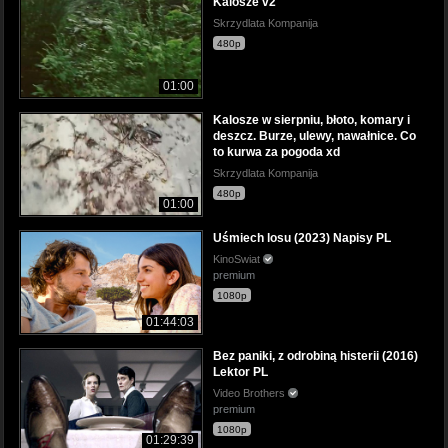
Kalosze v2
Skrzydlata Kompanija
480p
01:00
Kalosze w sierpniu, błoto, komary i
deszcz. Burze, ulewy, nawałnice. Co
to kurwa za pogoda xd
Skrzydlata Kompanija
480p
01:00
Uśmiech losu (2023) Napisy PL
KinoSwiat
premium
1080p
01:44:03
Bez paniki, z odrobiną histerii (2016)
Lektor PL
Video Brothers
premium
1080p
01:29:39