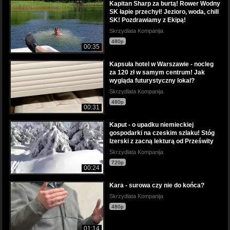
Kapitan Sharp za burtą! Rower Wodny
SK łapie przechył! Jezioro, woda, chill
SK! Pozdrawiamy z Ekipą!
Skrzydlata Kompanija
480p
00:35
Kapsuła hotel w Warszawie - nocleg
za 120 zł w samym centrum! Jak
wygląda futurystyczny lokal?
Skrzydlata Kompanija
480p
00:31
Kaput - o upadku niemieckiej
gospodarki na czeskim szlaku! Stóg
Izerski z zacną lekturą od Prześwity
Skrzydlata Kompanija
720p
00:24
Kara - surowa czy nie do końca?
Skrzydlata Kompanija
480p
01:14