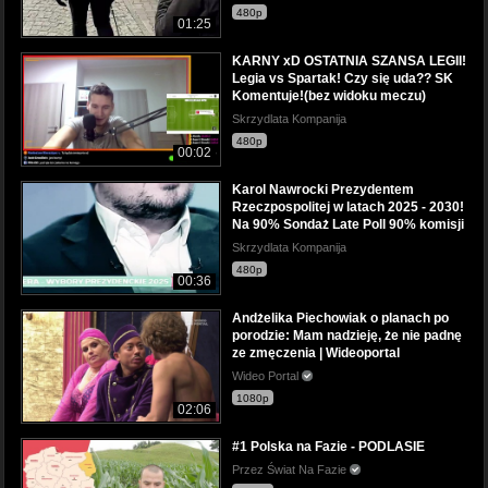
480p
01:25
KARNY xD OSTATNIA SZANSA LEGII!
Legia vs Spartak! Czy się uda?? SK
Komentuje!(bez widoku meczu)
Skrzydlata Kompanija
480p
00:02
Karol Nawrocki Prezydentem
Rzeczpospolitej w latach 2025 - 2030!
Na 90% Sondaż Late Poll 90% komisji
Skrzydlata Kompanija
480p
00:36
Andżelika Piechowiak o planach po
porodzie: Mam nadzieję, że nie padnę
ze zmęczenia | Wideoportal
Wideo Portal
1080p
02:06
#1 Polska na Fazie - PODLASIE
Przez Świat Na Fazie