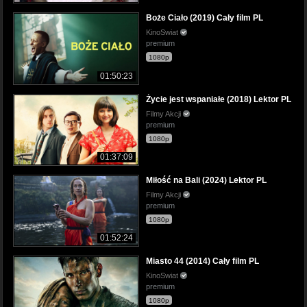
Boże Ciało (2019) Cały film PL
KinoSwiat
premium
1080p
01:50:23
Życie jest wspaniałe (2018) Lektor PL
Filmy Akcji
premium
1080p
01:37:09
Miłość na Bali (2024) Lektor PL
Filmy Akcji
premium
1080p
01:52:24
Miasto 44 (2014) Cały film PL
KinoSwiat
premium
1080p