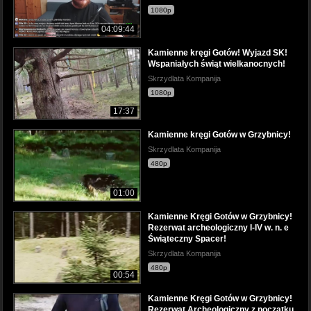
1080p
04:09:44
Kamienne kręgi Gotów! Wyjazd SK!
Wspaniałych świąt wielkanocnych!
Skrzydlata Kompanija
1080p
17:37
Kamienne kręgi Gotów w Grzybnicy!
Skrzydlata Kompanija
480p
01:00
Kamienne Kręgi Gotów w Grzybnicy!
Rezerwat archeologiczny I-IV w. n. e
Świąteczny Spacer!
Skrzydlata Kompanija
480p
00:54
Kamienne Kręgi Gotów w Grzybnicy!
Rezerwat Archeologiczny z początku