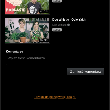
1080p
40:18
Dog Whistle - Gole Yakh
Dog Whistle
1080p
02:36
Komentarze
Zamieść komentarz
Przejdź do pełnej wersji cda.pl