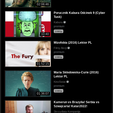
02:06:46
Porucznik Kabura Odcinek 9 (Cyber
Tusk)
Kabura
premium
1080p
10:40
Mizofobia (2016) Lektor PL
Filmy Akcji
premium
1080p
01:52:15
Maria Skłodowska-Curie (2016)
Lektor PL
KinoSwiat
premium
1080p
01:36:07
Kamerun vs Brazylia! Serbia vs
Szwajcaria! Katar2022!
Skrzydlata Kompanija