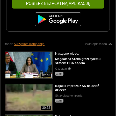
POBIERZ BEZPŁATNĄ APLIKACJĘ
Dodał:
Skrzydlata Kompanija
zwiń opis video
Następne wideo:
Magdalena Sroka grozi byłemu
szefowi CBA sądem
Gazeta.pl
480p
02:48
Kajaki i impreza z SK na dzień
dziecka
Skrzydlata Kompanija
480p
30:52