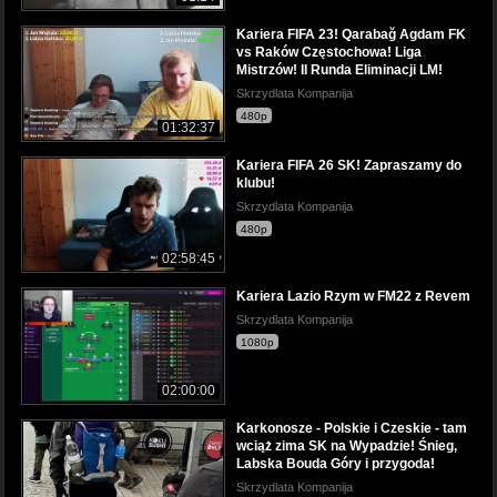
Kariera FIFA 23! Qarabağ Agdam FK
vs Raków Częstochowa! Liga
Mistrzów! II Runda Eliminacji LM!
Skrzydlata Kompanija
480p
01:32:37
Kariera FIFA 26 SK! Zapraszamy do
klubu!
Skrzydlata Kompanija
480p
02:58:45
Kariera Lazio Rzym w FM22 z Revem
Skrzydlata Kompanija
1080p
02:00:00
Karkonosze - Polskie i Czeskie - tam
wciąż zima SK na Wypadzie! Śnieg,
Labska Bouda Góry i przygoda!
Skrzydlata Kompanija