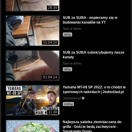
26:39
SUB za SUBA - wspieramy się w
budowaniu kanałów na YT
Sam w domu
480p
01:04:10
SUB za SUBA subskrybujemy nasze
kanały
Sam w domu
480p
01:04:14
Yamaha MT-09 SP 2022: o to chodzi w
sportowych nakedach | Jednoślad.pl
Jednoślad pl
1080p
11:38
Najlepsza sałatka ziemniaczana do
grilla - Goście będą zachwyceni -
Smakowite Dania