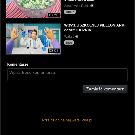
Smakowite Dania
1080p
01:50
Wizyta u SZKOLNEJ PIELĘGNIARKI
oczami UCZNIA
Waksy
480p
08:02
Komentarze
Zamieść komentarz
Przejdź do pełnej wersji cda.pl