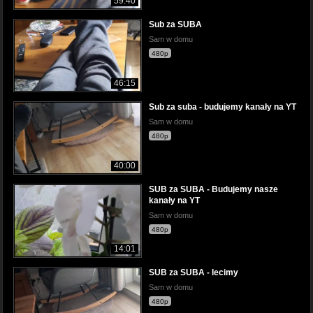
59:40
Sub za SUBA
Sam w domu
480p
46:15
Sub za suba - budujemy kanały na YT
Sam w domu
480p
40:00
SUB za SUBA - Budujemy nasze
kanały na YT
Sam w domu
480p
14:01
SUB za SUBA - lecimy
Sam w domu
480p