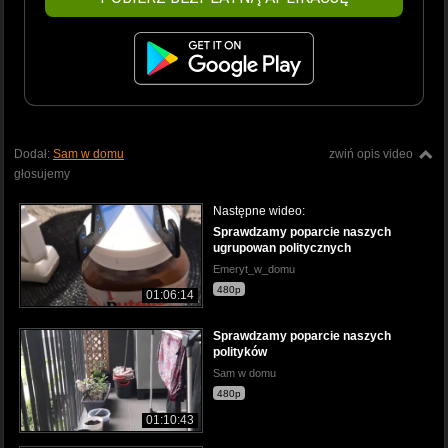
Dodał:
Sam w domu
zwiń opis video
głosujemy
Następne wideo:
Sprawdzamy poparcie naszych
ugrupowan politycznych
Emeryt_w_domu
480p
01:06:14
Sprawdzamy poparcie naszych
polityków
Sam w domu
480p
01:10:43