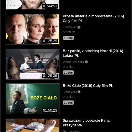
01:44:53
Prosta historia o morderstwie (2016)
Cały film PL
KinoSwiat
premium
1080p
01:25:29
Bez paniki, z odrobiną histerii (2016)
Lektor PL
Video Brothers
premium
1080p
01:29:39
Boże Ciało (2019) Cały film PL
KinoSwiat
premium
1080p
01:50:23
Sprawdzamy poparcie Pana
Prezydenta
Sam w domu