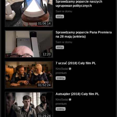
Sprawdzamy poparcie naszych
ugrupowan politycznych
Sam w domu
480p
01:06:14
Sprawdzamy poparcie Pana Premiera
na 28 mają (ankieta)
Sam w domu
480p
12:20
7 uczuć (2018) Cały film PL
KinoSwiat
premium
1080p
01:52:24
Autsajder (2018) Cały film PL
KinoSwiat
premium
1080p
01:29:24