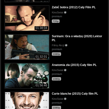
Zabić bobra (2012) Cały Film PL
KinoSwiat
premium
720p
01:38:04
Surinam: Gra o władzę (2020) Lektor
PL
Filmy Akcji
premium
1080p
01:32:01
Anatomia zła (2015) Cały film PL
KinoSwiat
premium
1080p
01:56:46
Carte blanche (2015) Cały film PL
KinoSwiat
premium
1080p