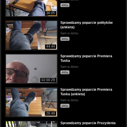
480p
36:05
Sprawdzamy poparcie polityków
(ankieta)
Sam w domu
480p
44:44
Sprawdzamy poparcie Premiera
Tuska
Sam w domu
480p
02:00:29
Sprawdzamy poparcie Premiera
Tuska (ankieta)
Sam w domu
480p
26:49
Sprawdzamy poparcie Prezydenta