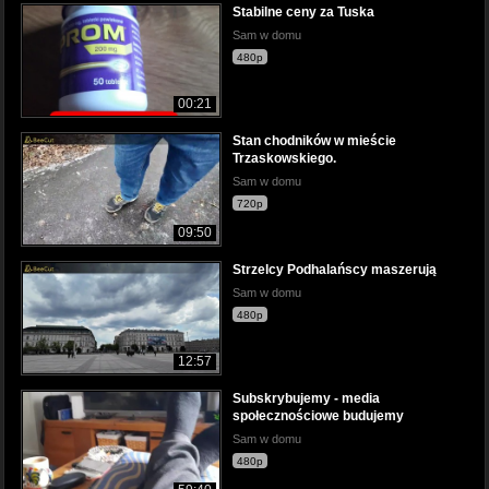
Stabilne ceny za Tuska
Sam w domu
480p
00:21
Stan chodników w mieście
Trzaskowskiego.
Sam w domu
720p
09:50
Strzelcy Podhalańscy maszerują
Sam w domu
480p
12:57
Subskrybujemy - media
społecznościowe budujemy
Sam w domu
480p