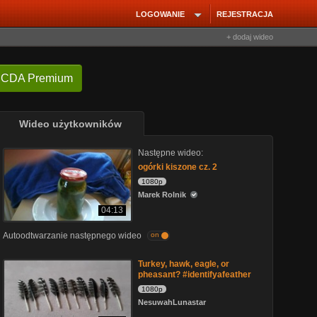
LOGOWANIE
REJESTRACJA
+ dodaj wideo
 CDA Premium
Wideo użytkowników
Następne wideo:
ogórki kiszone cz. 2
1080p
Marek Rolnik
04:13
Autoodtwarzanie następnego wideo
on
Turkey, hawk, eagle, or
pheasant? #identifyafeather
1080p
NesuwahLunastar