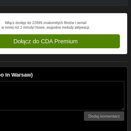
Włącz dostęp do 22689 znakomitych filmów i seriali
w mniej niż 2 minuty! Nowe, wygodne metody aktywacji.
Dołącz do CDA Premium
oo In Warsaw)
Dodaj komentarz