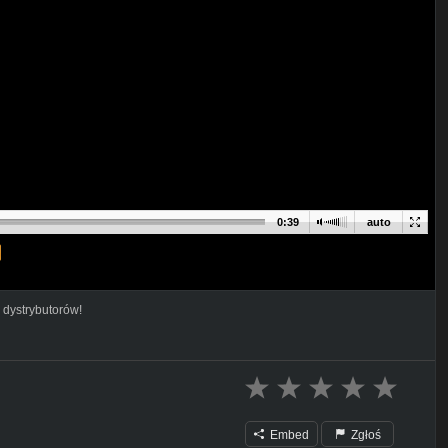
0:39
auto
 dystrybutorów!
Embed
Zgłoś