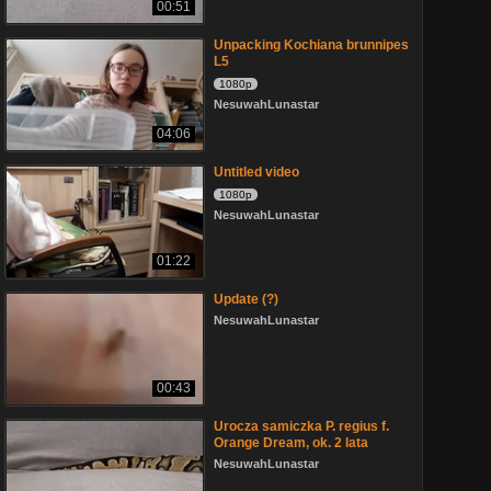
00:51
Unpacking Kochiana brunnipes
L5
1080p
NesuwahLunastar
04:06
Untitled video
1080p
NesuwahLunastar
01:22
Update (?)
NesuwahLunastar
00:43
Urocza samiczka P. regius f.
Orange Dream, ok. 2 lata
NesuwahLunastar