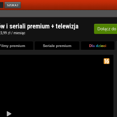
ów i seriali premium + telewizja
Dołącz
do
3,99 zł / miesiąc
Filmy premium
Seriale premium
Dla dzieci