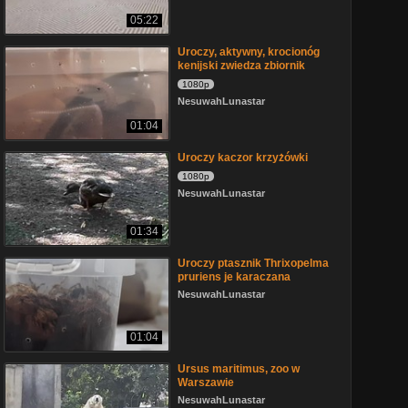
05:22
Uroczy, aktywny, krocionóg
kenijski zwiedza zbiornik
1080p
NesuwahLunastar
01:04
Uroczy kaczor krzyżówki
1080p
NesuwahLunastar
01:34
Uroczy ptasznik Thrixopelma
pruriens je karaczana
NesuwahLunastar
01:04
Ursus maritimus, zoo w
Warszawie
NesuwahLunastar