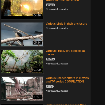
Wants To Rule The World
1080p
NesuwahLunastar
04:46
Various birds in their enclosure
NesuwahLunastar
05:44
Various Fruit Dove species at
the zoo
1080p
NesuwahLunastar
01:09
Various Shapeshifters in movies
and TV series COMPILATION
720p
NesuwahLunastar
37:07