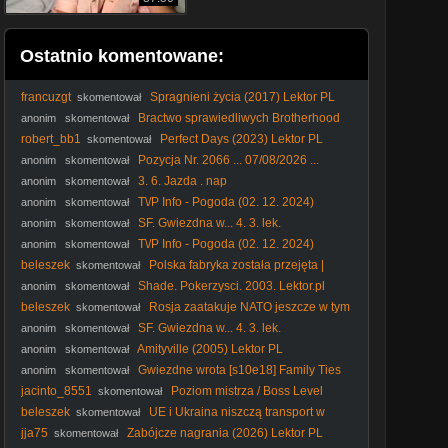
Ostatnio komentowane:
francuzgt
Spragnieni życia (2017) Lektor PL
skomentował
Bractwo sprawiedliwych Brotherhood
anonim
skomentował
of Justice (1986) - Film
robert_bb1
Perfect Days (2023) Lektor PL
skomentował
Pozycja Nr. 2066 ... 07/08/2026 ...
anonim
skomentował
3. 6. Jazda . nap
anonim
skomentował
T\/P Info - Pogoda (02. 12. 2024)
anonim
skomentował
SF. Gwiezdna w... 4. 3. lek.
anonim
skomentował
T\/P Info - Pogoda (02. 12. 2024)
anonim
skomentował
beleszek
Polska fabryka została przejęta |
skomentował
Zwolnili wszystkich i zakład zamknęli
Shade. Pokerzysci. 2003. Lektor.pl
anonim
skomentował
beleszek
Rosja zaatakuje NATO jeszcze w tym
skomentował
roku
SF. Gwiezdna w... 4. 3. lek.
anonim
skomentował
Amityville (2005) Lektor PL
anonim
skomentował
Gwiezdne wrota [s10e18] Family Ties
anonim
skomentował
jacinto_8551
Poziom mistrza / Boss Level
skomentował
(2020) Lektor PL
beleszek
UE i Ukraina niszczą transport w
skomentował
Polsce. #kierowca #kierowcazawodowy
jja75
Zabójcze nagrania (2026) Lektor PL
skomentował