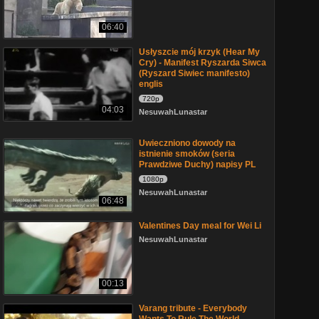
06:40
Usłyszcie mój krzyk (Hear My
Cry) - Manifest Ryszarda Siwca
(Ryszard Siwiec manifesto)
englis
720p
04:03
NesuwahLunastar
Uwieczniono dowody na
istnienie smoków (seria
Prawdziwe Duchy) napisy PL
1080p
NesuwahLunastar
06:48
Valentines Day meal for Wei Li
NesuwahLunastar
00:13
Varang tribute - Everybody