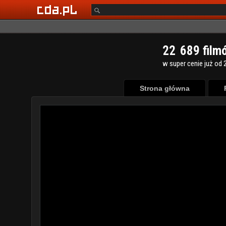
2
2
6
8
9
film
w super cenie już od 2
Strona główna