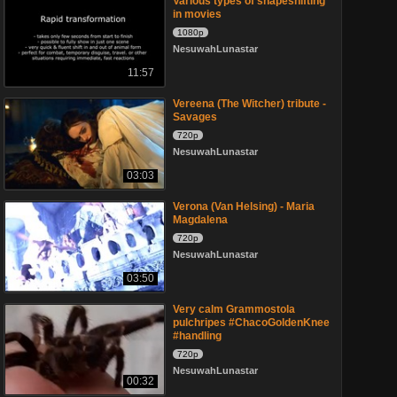
Various types of shapeshifting
in movies
1080p
NesuwahLunastar
11:57
Vereena (The Witcher) tribute -
Savages
720p
NesuwahLunastar
03:03
Verona (Van Helsing) - Maria
Magdalena
720p
NesuwahLunastar
03:50
Very calm Grammostola
pulchripes #ChacoGoldenKnee
#handling
720p
NesuwahLunastar
00:32