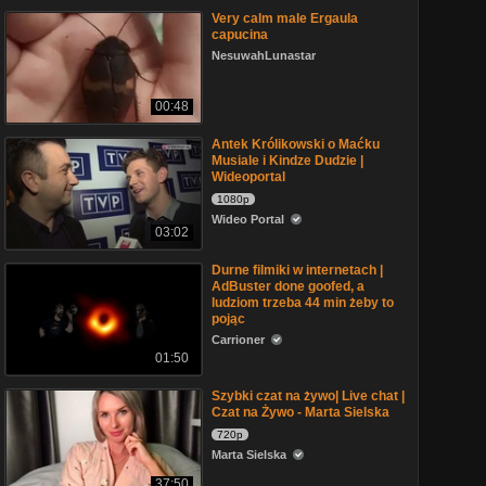
Very calm male Ergaula
capucina
NesuwahLunastar
00:48
Antek Królikowski o Maćku
Musiale i Kindze Dudzie |
Wideoportal
1080p
Wideo Portal
03:02
Durne filmiki w internetach |
AdBuster done goofed, a
ludziom trzeba 44 min żeby to
pojąc
Carrioner
01:50
Szybki czat na żywo| Live chat |
Czat na Żywo - Marta Sielska
720p
Marta Sielska
37:50