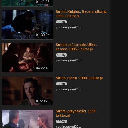
01:41:28
Street. Knights. Rycerz. uliczny.
1993. Lektor.pl
1080p
paulinagorni20...
01:30:24
Streets. of. Laredo. Ulice.
Laredo. 1995. Lektor.pl
1080p
paulinagorni20...
04:22:49
Strefa. cienia. 1990. Lektor.pl
1080p
paulinagorni20...
01:28:23
Strefa. przyszłości. 1990.
Lektor.pl
1080p
paulinagorni20...