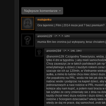
Najlepsze komentarze
malujanku
Gra tajemnic | Film | 2014 moze jest ? bez premium?
anonim129
(*.*.7.129)
mumia film lee cronina już wykopany, teraz chciałem je
anonim194
(*.*.146.194)
@anonim129: Czcigodny Towarzyszu, widzę, ż
tylko 4 dni w tygodniu :) aby mieli samochodz
Chcę zauwazyc ze w takich państwach jak np V
emerytalnego a dzieci z kazdym rokiem coraz 
szacuje sie ich az 120mln, w Vietnamie wieks
autka, a mimo to ludzie chca miec dzieci duzo.
Ale popatrzmy na PRL, woda nie tak jak dzis l
nabrac wode i podgrzac na kapiel dzieci, aby 
jednorazowych a nasi rodzice w PRL musieli prac
kolejce aby nam kupić, a potem nasi bracia w n
tak szybko ze ceny zmieniały sie z dnia na d
kazdy chciał mieć duza rodzine i duzo dzieci,
rodzine z 5ciorgiem dzieciaków? wtedy takie r
wtedy ze daj mi prace, daj samochod, zrob tak