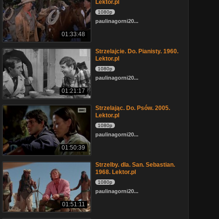
Lektor.pl
1080p
paulinagorni20...
01:33:48
Strzelajcie. Do. Pianisty. 1960.
Lektor.pl
1080p
paulinagorni20...
01:21:17
Strzelając. Do. Psów. 2005.
Lektor.pl
1080p
paulinagorni20...
01:50:39
Strzelby. dla. San. Sebastian.
1968. Lektor.pl
1080p
paulinagorni20...
01:51:11