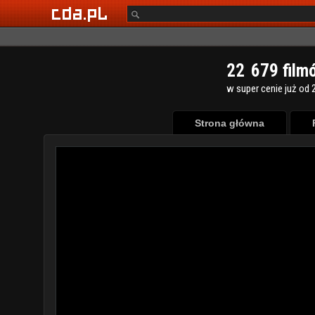
2
2
6
7
9
film
w super cenie już od 2
Strona główna