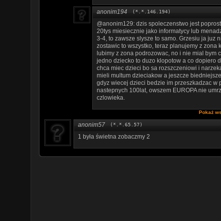
anonim194
(*.*.146.194)
@anonim129: dzis spoleczenstwo jest poprostu
20tys miesiecznie jako informatycy lub menadz
3-4, to zawsze slysze to samo. Grzesiu ja juz
zostawic to wszystko, teraz planujemy z zona 
lubimy z zona podrozowac, no i nie mial bym c
jedno dziecko to duzo klopotow a co dopiero d
chca miec dzieci bo sa rozszczeniowi i narzekaj
mieli multum dzieciakow a jeszcze biedniejsze 
gdyz wiecej dzieci bedzie im przeszkadzac w p
nastepnych 100lat, owszem EUROPA nie umrze a
czlowieka.
Pokaż ws
anonim57
(*.*.65.57)
1 była świetna zobaczmy 2