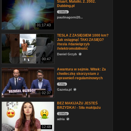
Stuart. Malutki. 2. 2002.
Dubbing.pl
1080p
paulinagorni20...
01:17:43
TESLA Z ZASIĘGIEM 1000 km?
Jak osiągnąć TAKI ZASIĘG?
#tesla #danielgrzyb
#elektromobilność
Daniel Grzyb
00:47
Awantura w sejmie. Witek: Za
chwileczkę skorzystam z
uprawnień regulaminowych
720p
Gazeta.pl
02:37
BEZ MAKIJAŻU JESTEŚ
BRZYDKA! - Siła makijażu
1080p
adria
12:48