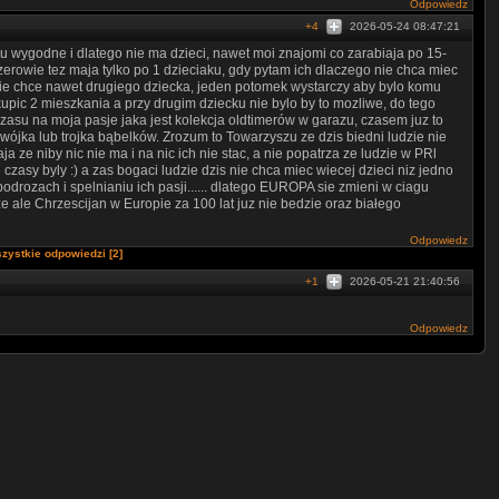
Odpowiedz
+4
2026-05-24 08:47:21
 wygodne i dlatego nie ma dzieci, nawet moi znajomi co zarabiaja po 15-
erowie tez maja tylko po 1 dzieciaku, gdy pytam ich dlaczego nie chca miec
 nie chce nawet drugiego dziecka, jeden potomek wystarczy aby bylo komu
kupic 2 mieszkania a przy drugim dziecku nie bylo by to mozliwe, do tego
zasu na moja pasje jaka jest kolekcja oldtimerów w garazu, czasem juz to
wójka lub trojka bąbelków. Zrozum to Towarzyszu ze dzis biedni ludzie nie
a ze niby nic nie ma i na nic ich nie stac, a nie popatrza ze ludzie w PRl
czasy byly :) a zas bogaci ludzie dzis nie chca miec wiecej dzieci niz jedno
odrozach i spelnianiu ich pasji...... dlatego EUROPA sie zmieni w ciagu
le Chrzescijan w Europie za 100 lat juz nie bedzie oraz białego
Odpowiedz
zystkie odpowiedzi [2]
+1
2026-05-21 21:40:56
Odpowiedz