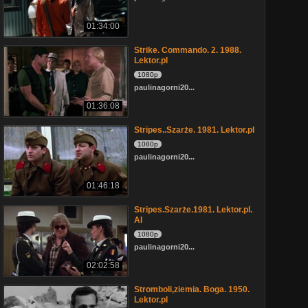
01:34:00
Strike. Commando. 2. 1988.
Lektor.pl
1080p
paulinagorni20...
01:36:08
Stripes..Szarże. 1981. Lektor.pl
1080p
paulinagorni20...
01:46:18
Stripes.Szarże.1981. Lektor.pl.
AI
1080p
paulinagorni20...
02:02:58
Stromboli,ziemia. Boga. 1950.
Lektor.pl