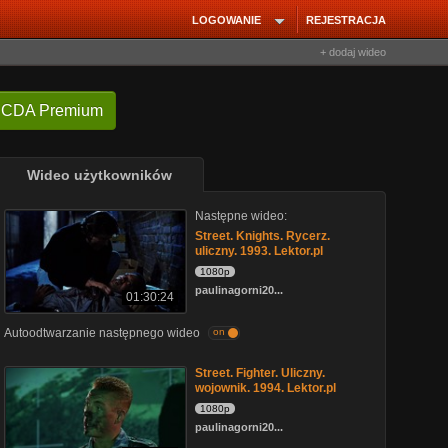
LOGOWANIE
REJESTRACJA
+ dodaj wideo
 CDA Premium
Wideo użytkowników
Następne wideo:
Street. Knights. Rycerz.
uliczny. 1993. Lektor.pl
1080p
paulinagorni20...
01:30:24
Autoodtwarzanie następnego wideo
on
Street. Fighter. Uliczny.
wojownik. 1994. Lektor.pl
1080p
paulinagorni20...