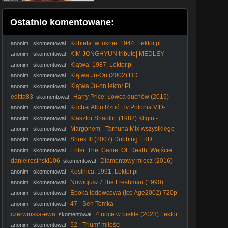
Ostatnio komentowane:
Kobieta. w. oknie. 1944. Lektor.pl
anonim
skomentował
KIM JONGHYUN tribute| MEDLEY
anonim
skomentował
dance cover by SAGI
Klątwa. 1987. Lektor.pl
anonim
skomentował
Klątwa Ju-On (2002) HD
anonim
skomentował
Klątwa Ju-on lektor Pl
anonim
skomentował
editta83
Harry Price: Łowca duchów (2015)
skomentował
Lektor PL
Kochaj Albo Rzuć..Tv Polonia VID-
anonim
skomentował
1719490799528 (2)
Klasztor Shaolin..(1982) Klfgin -
anonim
skomentował
Shaohtle
Margonem - Tarhuna Mix wszystkiego
anonim
skomentował
Shrek III (2007) Dubbing FHD
anonim
skomentował
Enter. The. Game. Of. Death. Wejście.
anonim
skomentował
do. Gry. Śmierci. 1978. Lektor.pl. Amatorski
danielrosinski106
Diamentowy miecz (2016)
skomentował
Lektor PL
Kostnica. 1991. Lektor.pl
anonim
skomentował
Nowicjusz / The Freshman (1990)
anonim
skomentował
[Lektor PL]
Epoka lodowcowa (Ice Age2002) 720p
anonim
skomentował
Dubbing Pl 720p.
47 - Sen Tomka
anonim
skomentował
czerwinska-ewa
4 noce w piekle (2023) Lektor
skomentował
PL
52 - Triumf miłości
anonim
skomentował