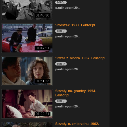
1080p
paulinagorni20...
01:40:30
Stroszek. 1977. Lektor.pl
1080p
paulinagorni20...
01:47:51
Strzał. z. biodra. 1987. Lektor.pl
1080p
paulinagorni20...
01:51:23
Strzały. na. granicy. 1954.
Lektor.pl
1080p
paulinagorni20...
01:22:21
Strzały. o. zmierzchu. 1962.