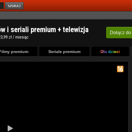
ów i seriali premium + telewizja
Dołącz
do
3,99 zł / miesiąc
Filmy premium
Seriale premium
Dla dzieci