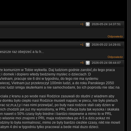
+1
2026-05-24 14:37:51
Odpowiedz
+1
2026-05-22 14:29:01
szcze raz obejrzeć a tu h...
Odpowiedz
+5
2026-05-24 08:44:07
e komunizm w Tobie wykwita. Daj ludziom godnie zarobić,do tego praca
ik i domek i dopiero wtedy bedziemy myslec o dzieciach :D
ietnam, pracuje sie 6 dni w tygodniu, do tego nie ma systemu
wiecej, Vietnam juz przekroczyl 100mln ludzi, a do roku Panskiego 2050
zosc ludzi smiga skuterkami a nie samochodami, bo ich poprostu nie stac na
eciała z kranu a po wode nasi Rodzice zasuwali do studni z wiadrem aby
w domku było ciepło nasi Rodzice musieli napalic w piecu, nie było pieluch
 sz,m,a,t,y i nas nimi przewijać, po buty nasi rodzice stali cały dzien w
ich chodzili jak juz my wyroslismy, w PRL inflacja była tak wysoka i skakała
zien nawet o 50% czasy były biedne i bardzo niepewne a mimo to w PRL
 to wlasnie moi znajomi z PRL maja rodzenstwa po 4-5 a dzis pokaz mi
odziny to była normalnosc, mimo ze byly bardzo ciezkie czasy, nikt nie mowil
 abym 4 dni w tygodniu tylko pracowal a bede mial duzo dzieci.