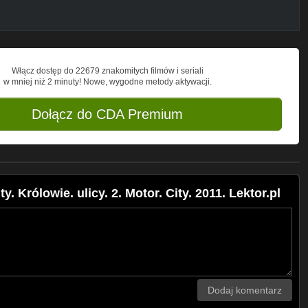
Włącz dostęp do 22679 znakomitych filmów i seriali
w mniej niż 2 minuty! Nowe, wygodne metody aktywacji.
Dołącz do CDA Premium
y. Królowie. ulicy. 2. Motor. City. 2011. Lektor.pl
Dodaj komentarz