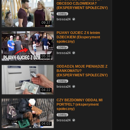
OBCEGO CZŁOWIEKIA?
(EKSPERYMENT SPOŁECZNY)
1080p
brzoza24
09:37
PIJANY OJCIEC Z 6 letnim
DZIECKIEM (Eksperyment
społeczny)
1080p
brzoza24
05:38
ODDADZĄ MOJE PIENIĄDZE Z
BANKOMATU?
(EKSPERYMENT SPOŁECZNY)
1080p
brzoza24
04:22
CZY BEZDOMNY ODDAŁ MI
PORTFEL? (eksperyment
społeczny)
1080p
brzoza24
04:03