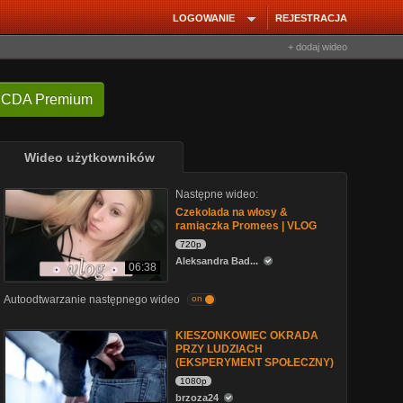
LOGOWANIE
REJESTRACJA
+ dodaj wideo
 CDA Premium
Wideo użytkowników
Następne wideo:
Czekolada na włosy &
ramiączka Promees | VLOG
720p
Aleksandra Bad...
06:38
Autoodtwarzanie następnego wideo
on
KIESZONKOWIEC OKRADA
PRZY LUDZIACH
(EKSPERYMENT SPOŁECZNY)
1080p
brzoza24