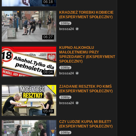
06:18
KRADZIEŻ TOREBKI KOBIECIE
(EKSPERYMENT SPOŁECZNY)
1080p
brzoza24
06:27
KUPNO ALKOHOLU
MAŁOLETNIEMU PRZY
SPRZEDAWCY (EKSPERYMENT
SPOŁECZNY)
1080p
08:04
brzoza24
ZJADANIE RESZTEK PO KIMŚ
(EKSPERYMENT SPOŁECZNY)
1080p
brzoza24
05:49
CZY LUDZIE KUPIĄ MI BILET?
(EKSPERYMENT SPOŁECZNY)
1080p