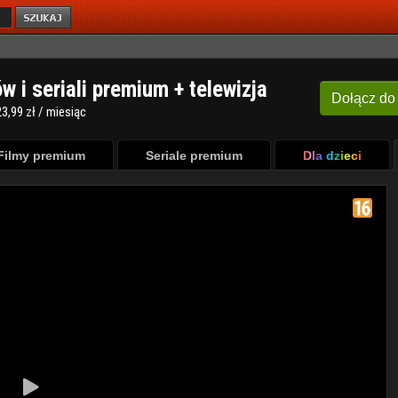
ów i seriali premium + telewizja
Dołącz
do
3,99 zł / miesiąc
Filmy premium
Seriale premium
Dla dzieci