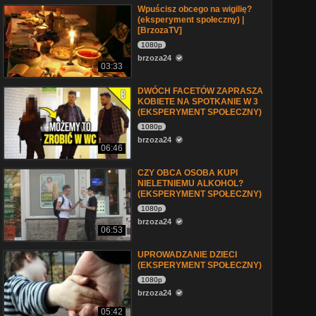
Wpuścisz obcego na wigilię?
(eksperyment społeczny) |
[BrzozaTV]
1080p
brzoza24
03:33
DWÓCH FACETÓW ZAPRASZA
KOBIETE NA SPOTKANIE W 3
(EKSPERYMENT SPOŁECZNY)
1080p
brzoza24
06:46
CZY OBCA OSOBA KUPI
NIELETNIEMU ALKOHOL?
(EKSPERYMENT SPOŁECZNY)
1080p
brzoza24
06:53
UPROWADZANIE DZIECI
(EKSPERYMENT SPOŁECZNY)
1080p
brzoza24
05:42