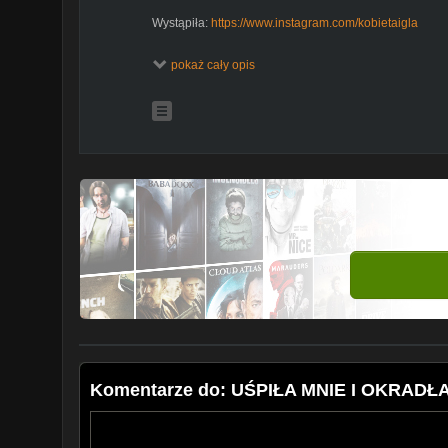
Wystąpiła:
https://www.instagram.com/kobietaigla
SUBSKRYBUJ i KLIKNIJ DZWONEK!
pokaż cały opis
INSTAGRAM
https://www.instagram.com/brzozatv/
FACEBOOK
https://www.facebook.com/brzozatv/
GRUPA FB
https://www.facebook.com/groups/947606
WSPÓŁPRACA: brzozatv@onet.pl
JEŻELI CI SIĘ SPODOBAŁO SUBSKRYBUJ I DAJ MI
NASTĘPNYCH PROJEKTÓW
Utwór Air Prelude (autor: Kevin MacLeod) jest dostęp
uznanie autorstwa 4.0.
https://creativecommons.org/lic
Źródło:
http://incompetech.com/music/royalty-free/i
Wykonawca:
http://incompetech.com/
Komentarze do: UŚPIŁA MNIE I OKRADŁA