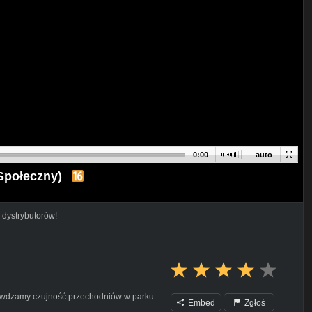
0:00
auto
Społeczny)
 dystrybutorów!
rawdzamy czujność przechodniów w parku.
Embed
Zgłoś