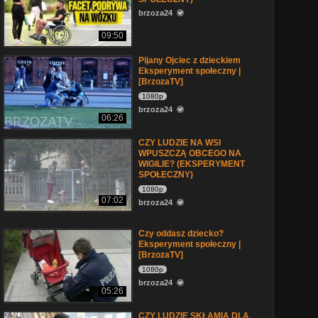
brzoza24
09:50
Pijany Ojciec z dzieckiem
Eksperyment społeczny |
[BrzozaTV]
1080p
brzoza24
06:26
CZY LUDZIE NA WSI
WPUSZCZĄ OBCEGO NA
WIGILIE? (EKSPERYMENT
SPOŁECZNY)
1080p
07:02
brzoza24
Czy oddasz dziecko?
Eksperyment społeczny |
[BrzozaTV]
1080p
brzoza24
05:26
CZY LUDZIE SKŁAMIĄ DLA