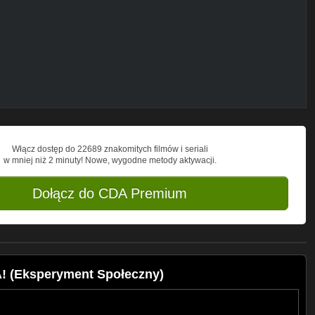
411974477
 MOTYWACJĘ DO ROBIENIA
ny na licencji Licencja Creative Commons
Włącz dostęp do 22689 znakomitych filmów i seriali
enses/by/4.0/
w mniej niż 2 minuty! Nowe, wygodne metody aktywacji.
ndex.html?isrcUSUAN1100337
Dołącz do CDA Premium
! (Eksperyment Społeczny)