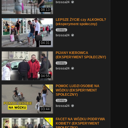
brzoza24
08:13
LEPSZE ŻYCIE czy ALKOHOL?
(eksperyment społeczny)
1080p
brzoza24
04:31
PIJANY KIEROWCA
(EKSPERYMENT SPOŁECZNY)
1080p
brzoza24
04:55
POMOC LUDZI OSOBIE NA
WÓZKU (EKSPERYMENT
SPOŁECZNY)
1080p
brzoza24
03:44
FACET NA WÓZKU PODRYWA
KOBIETY (EKSPERYMENT
SPOŁECZNY)