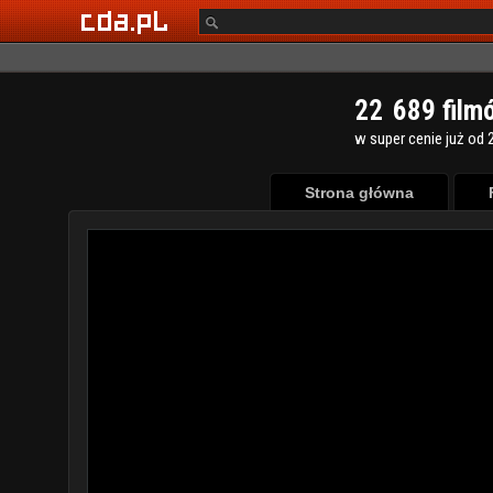
2
2
6
8
9
film
w super cenie już od 2
Strona główna