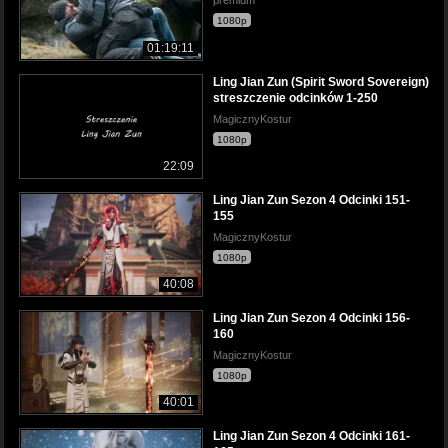
premium
1080p
01:19:11
Ling Jian Zun (Spirit Sword Sovereign)
streszczenie odcinków 1-250
MagicznyKostur
1080p
22:09
Ling Jian Zun Sezon 4 Odcinki 151-
155
MagicznyKostur
1080p
40:08
Ling Jian Zun Sezon 4 Odcinki 156-
160
MagicznyKostur
1080p
40:01
Ling Jian Zun Sezon 4 Odcinki 161-