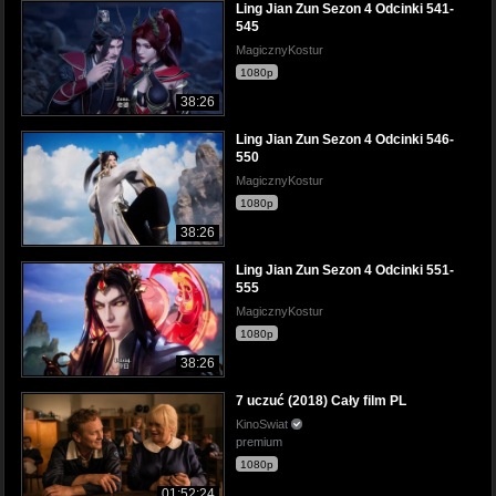
Ling Jian Zun Sezon 4 Odcinki 541-
545
MagicznyKostur
1080p
38:26
Ling Jian Zun Sezon 4 Odcinki 546-
550
MagicznyKostur
1080p
38:26
Ling Jian Zun Sezon 4 Odcinki 551-
555
MagicznyKostur
1080p
38:26
7 uczuć (2018) Cały film PL
KinoSwiat
premium
1080p
01:52:24