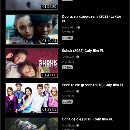
01:55:20
Dobra, zła dziewczyna (2022) Lektor
PL
Filmy Akcji
premium
1080p
01:19:24
Śubuk (2022) Cały film PL
KinoSwiat
premium
1080p
01:47:00
Pech to nie grzech (2018) Cały film PL
KinoSwiat
premium
1080p
01:19:01
Odnajdę cię (2018) Cały film PL
KinoSwiat