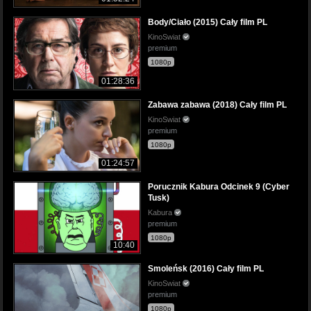
Body/Ciało (2015) Cały film PL
KinoSwiat
premium
1080p
01:28:36
Zabawa zabawa (2018) Cały film PL
KinoSwiat
premium
1080p
01:24:57
Porucznik Kabura Odcinek 9 (Cyber
Tusk)
Kabura
premium
1080p
10:40
Smoleńsk (2016) Cały film PL
KinoSwiat
premium
1080p