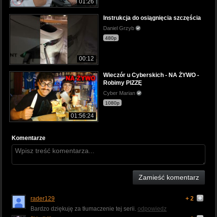
01:26
Instrukcja do osiągnięcia szczęścia
Daniel Grzyb
480p
00:12
Wieczór u Cyberskich - NA ŻYWO -
Robimy PIZZĘ
Cyber Marian
1080p
01:56:24
Komentarze
Zamieść komentarz
rader129
+ 2
Bardzo dziękuję za tłumaczenie tej serii.
odpowiedz