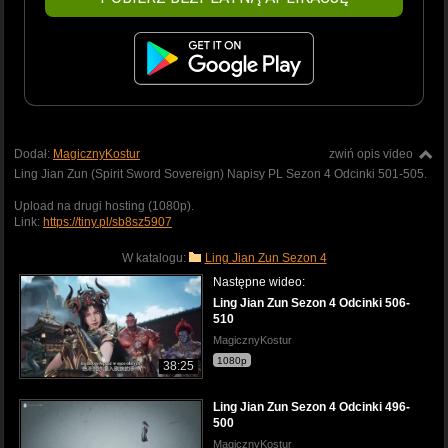
Dodał:
MagicznyKostur
zwiń opis video
Ling Jian Zun (Spirit Sword Sovereign) Napisy PL Sezon 4 Odcinki 501-505.
Upload na drugi hosting (1080p).
Link:
https://tiny.pl/sb8sz5907
W katalogu:
Ling Jian Zun Sezon 4
Następne wideo:
Ling Jian Zun Sezon 4 Odcinki 506-
510
MagicznyKostur
1080p
38:25
Ling Jian Zun Sezon 4 Odcinki 496-
500
MagicznyKostur