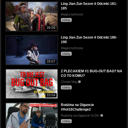
Ling Jian Zun Sezon 4 Odcinki 181-
185
MagicznyKostur
1080p
39:09
Ling Jian Zun Sezon 4 Odcinki 186-
190
MagicznyKostur
1080p
39:07
Z PLECAKIEM #1 BUG-OUT BAG? NA
CO TO KOMU?
Chmiel Vlog
1080p
33:04
Rodzina na Gigancie
#Hot16Challenge2
Rodzina na Gigancie VLOG
1080p