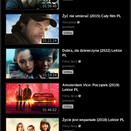
01:56:46
Żyć nie umierać (2015) Cały film PL
KinoSwiat
premium
1080p
01:21:14
Dobra, zła dziewczyna (2022) Lektor
PL
Filmy Akcji
premium
1080p
01:19:24
Amsterdam Vice: Początek (2019)
Lektor PL
Filmy Akcji
premium
1080p
01:46:02
Życie jest wspaniałe (2018) Lektor PL
Filmy Akcji
premium