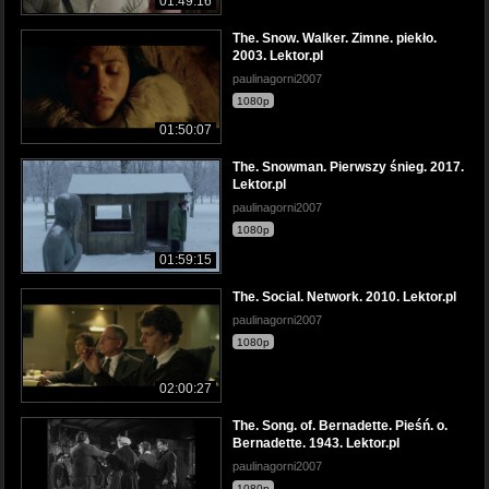
01:49:16
The. Snow. Walker. Zimne. piekło.
2003. Lektor.pl
paulinagorni2007
1080p
01:50:07
The. Snowman. Pierwszy śnieg. 2017.
Lektor.pl
paulinagorni2007
1080p
01:59:15
The. Social. Network. 2010. Lektor.pl
paulinagorni2007
1080p
02:00:27
The. Song. of. Bernadette. Pieśń. o.
Bernadette. 1943. Lektor.pl
paulinagorni2007
1080p