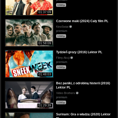
1080p
01:37:09
Czerwone maki (2024) Cały film PL
KinoSwiat
premium
1080p
01:58:09
Tydzień grozy (2016) Lektor PL
Filmy Akcji
premium
1080p
01:48:03
Bez paniki, z odrobiną histerii (2016)
Lektor PL
Video Brothers
premium
1080p
01:29:39
Surinam: Gra o władzę (2020) Lektor