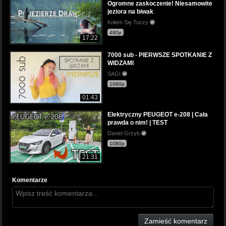
Ogromne zaskoczenie! Niesamowite
jeziora na biwak
Kołem Się Toczy
480p
17:22
7000 sub - PIERWSZE SPOTKANIE Z
WIDZAMI
SAGI
1080p
01:43
Elektryczny PEUGEOT e-208 | Cała
prawda o nim! | TEST
Daniel Grzyb
1080p
21:31
Komentarze
Zamieść komentarz