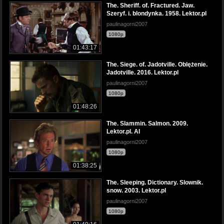
The. Sheriff. of. Fractured. Jaw.
Szeryf. i. blondynka. 1958. Lektor.pl
paulinagorni2007
1080p
01:43:17
The. Siege. of. Jadotville. Oblężenie.
Jadotville. 2016. Lektor.pl
paulinagorni2007
1080p
01:48:26
The. Slammin. Salmon. 2009.
Lektor.pl. AI
paulinagorni2007
1080p
01:38:25
The. Sleeping. Dictionary. Slownik.
snow. 2003. Lektor.pl
paulinagorni2007
1080p