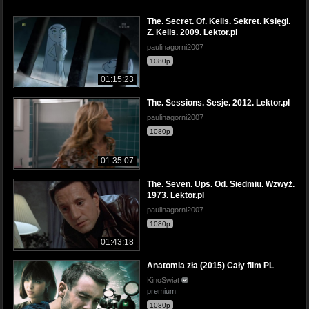
The. Secret. Of. Kells. Sekret. Księgi.
Z. Kells. 2009. Lektor.pl
paulinagorni2007
1080p
01:15:23
The. Sessions. Sesje. 2012. Lektor.pl
paulinagorni2007
1080p
01:35:07
The. Seven. Ups. Od. Siedmiu. Wzwyż.
1973. Lektor.pl
paulinagorni2007
1080p
01:43:18
Anatomia zła (2015) Cały film PL
KinoSwiat
premium
1080p