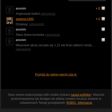
anonim
+ 2
Anglosaski bełkot
odpowiedz
adalixer1960
+ 1
Dziękuję.
odpowiedz
anonim
Stara dobra komedia
odpowiedz
anonim
Właściwie akcja zaczęła się 1,15 ale finał całkiem niezły....
odpowiedz
Przejdź do pełnej wersji cda.pl
Nasz serwis wykorzystuje pliki cookie (zobacz
naszą politykę
). Warunki
przechowywania lub dostępu do plików cookies możesz zmienić w
ustawieniach Twojej przeglądarki.
RODO - Informacje