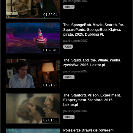
paulinagorni2007
1080p
01:32:04
The. SpongeBob. Movie. Search. for.
SquarePants. SpongeBob. Klątwa.
pirata. 2025. Dubbing PL
paulinagorni2007
720p
01:28:40
The. Squid. and. the. Whale. Walka.
żywiołów. 2005. Lektor.pl
paulinagorni2007
1080p
01:21:25
The. Stanford. Prison. Experiment.
Eksperyment. Stanford. 2015.
Lektor.pl
paulinagorni2007
1080p
02:01:53
Pojezierze Drawskie rowerem