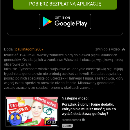
POBIERZ BEZPŁATNĄ APLIKACJĘ
Dodał:
paulinagorni2007
zwiń opis video
Kwiecień 1943 roku. Włoscy żołnierze biorą do niewoli pięciu alianckich
generałów. Osadzają ich w zamku we Włoszech i otaczają wyjątkową troską -
oficerowie żyją w
luksusie. Tymczasem władze wojskowe w Londynie niecierpliwią się. Mijają
tygodnie, a generałowie nie próbują uciekać z niewoli. Zapada decyzja, by
posłać po nich specjalistę od ucieczek - Harryego Frigga, szeregowca, który
więcej czasu spędził w areszcie niż na froncie. Mianowany generałem,
zostaje zrzucony ze spadochronem w okolicach zamku...
Następne wideo:
Poradnik ślubny | Fajne dodatki,
których nie musisz mieć :) Na co
wydać dodatkową gotówkę?
BlondYourself
08:53
1080p