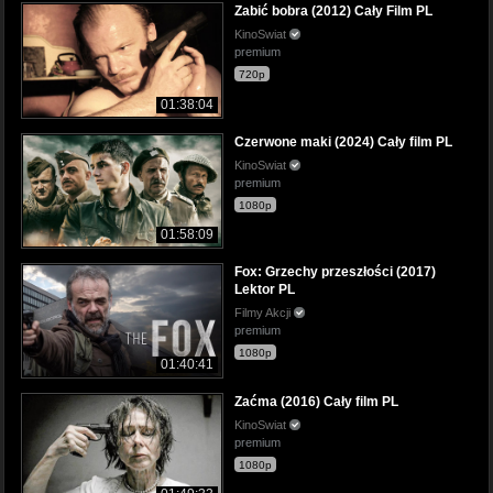
Zabić bobra (2012) Cały Film PL
KinoSwiat
premium
720p
01:38:04
Czerwone maki (2024) Cały film PL
KinoSwiat
premium
1080p
01:58:09
Fox: Grzechy przeszłości (2017)
Lektor PL
Filmy Akcji
premium
1080p
01:40:41
Zaćma (2016) Cały film PL
KinoSwiat
premium
1080p