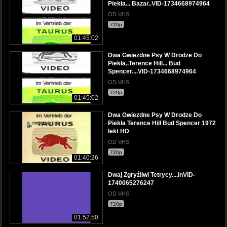
Piekła... Bazar..VID-1734668974964
OD VHS
720p
01:45:02
Dwa Gwiezdne Psy W Drodze Do
Piekła..Terence Hill... Bud
Spencer....VID-1734668974964
OD VHS
720p
01:45:02
Dwa Gwiezdne Psy W Drodze Do
Piekła Terence Hill Bud Spencer 1972
lekt HD
OD VHS
720p
01:40:26
Dwaj Zgryźliwi Tetrycy....inVID-
1740065276247
OD VHS
720p
01:52:50