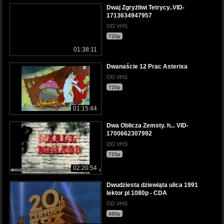
Dwaj Zgryżliwi Tetrycy..VID-
1713634947957
OD VHS
720p
01:38:11
Dwanaście 12 Prac Asterixa
OD VHS
720p
01:15:44
Dwa Oblicza Zemsty. h... VID-
1700662307992
OD VHS
720p
02:20:54
Dwudziesta dziewiąta ulica 1991
lektor pl 1080p - CDA
OD VHS
480p