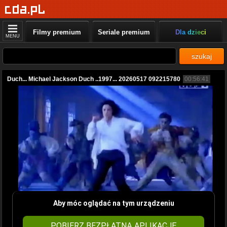
Filmy premium
Seriale premium
Dla dzieci
MENU
szukaj
Duch... Michael Jackson Duch ..1997... 20260517 092215780
00:56:41
Aby móc oglądać na tym urządzeniu
POBIERZ BEZPŁATNĄ APLIKACJĘ