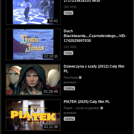
1717233618153 5630
OD VHS
720p
56:41
Duch
Blackbearda....Czarnobrodego....VID-
1742025697030
OD VHS
720p
02:10:11
Dziewczyna z szafy (2012) Cały film
PL
KinoSwiat
premium
1080p
01:28:46
PIĄTEK (2025) Cały film PL
Piątek - serial oryginalny
premium
1080p
01:11:36