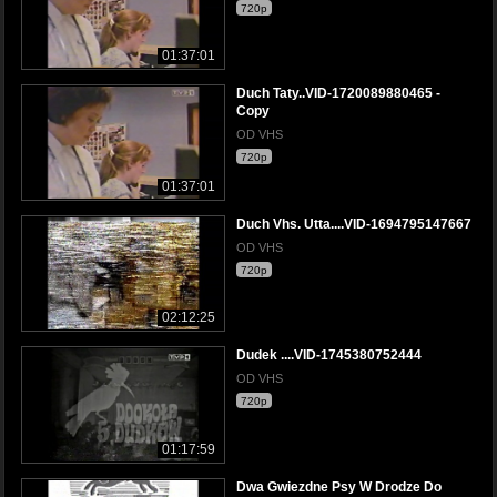
720p
01:37:01
Duch Taty..VID-1720089880465 -
Copy
OD VHS
720p
01:37:01
Duch Vhs. Utta....VID-1694795147667
OD VHS
720p
02:12:25
Dudek ....VID-1745380752444
OD VHS
720p
01:17:59
Dwa Gwiezdne Psy W Drodze Do