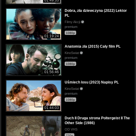
01:49:33
Dobra, zła dziewczyna (2022) Lektor
PL
Filmy Akcji
premium
1080p
01:19:24
Anatomia zła (2015) Cały film PL
KinoSwiat
premium
1080p
01:56:46
Uśmiech losu (2023) Napisy PL
KinoSwiat
premium
1080p
01:44:03
Duch II Druga strona Poltergeist II The
Other Side (1986)
OD VHS
720p