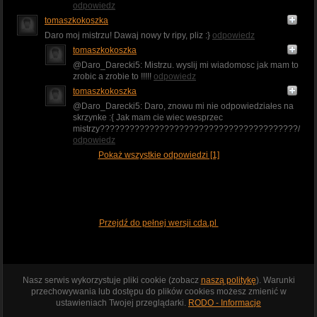
odpowiedz
tomaszkokoszka
Daro moj mistrzu! Dawaj nowy tv ripy, pliz :}
odpowiedz
tomaszkokoszka
@Daro_Darecki5: Mistrzu. wyslij mi wiadomosc jak mam to
zrobic a zrobie to !!!!!
odpowiedz
tomaszkokoszka
@Daro_Darecki5: Daro, znowu mi nie odpowiedziałes na
skrzynke :{ Jak mam cie wiec wesprzec
mistrzy????????????????????????????????????????/
odpowiedz
Pokaż wszystkie odpowiedzi [1]
Przejdź do pełnej wersji cda.pl
Nasz serwis wykorzystuje pliki cookie (zobacz
naszą politykę
). Warunki
przechowywania lub dostępu do plików cookies możesz zmienić w
ustawieniach Twojej przeglądarki.
RODO - Informacje