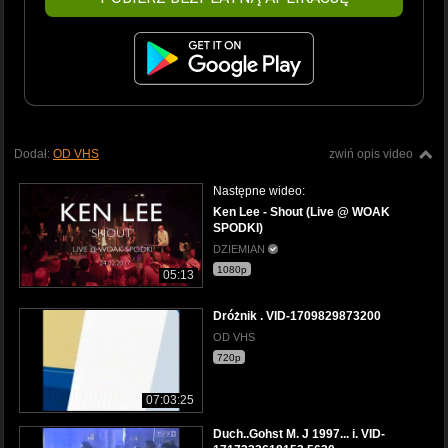
Dodał:
OD VHS
zwiń opis video
Następne wideo:
Ken Lee - Shout (Live @ WOAK
SPODKI)
DZIEMIAN
1080p
05:13
Dróżnik . VID-1709829873200
OD VHS
720p
07:03:25
Duch..Gohst M. J 1997... i. VID-