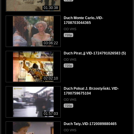
01:30:38
Duch Monte Carlo..VID-
1708703044365
OD VHS
720p
03:06:22
Duch Pirat..jj VID-1724791026583 (5)
OD VHS
720p
02:02:10
Duch Polsat J. Brzostyński. VID-
1700759675104
OD VHS
720p
01:57:03
Duch Taty..VID-1720089880465
OD VHS