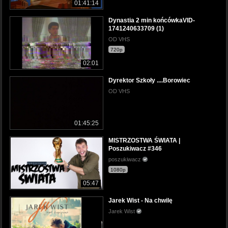
01:41:14
Dynastia 2 min końcówkaVID-
1741240633709 (1)
OD VHS
720p
02:01
Dyrektor Szkoły ....Borowiec
OD VHS
01:45:25
MISTRZOSTWA ŚWIATA |
Poszukiwacz #346
poszukiwacz
1080p
05:47
Jarek Wist - Na chwilę
Jarek Wist