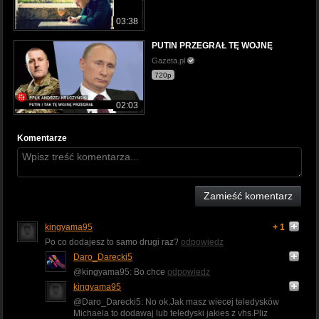
03:38
PUTIN PRZEGRAŁ TĘ WOJNĘ
Gazeta.pl
720p
02:03
Komentarze
Zamieść komentarz
kingyama95
+ 1
Po co dodajesz to samo drugi raz?
odpowiedz
Daro_Darecki5
@kingyama95: Bo chce
odpowiedz
kingyama95
@Daro_Darecki5: No ok.Jak masz wiecej teledysków
Michaela to dodawaj lub teledyski jakies z vhs.Pliz