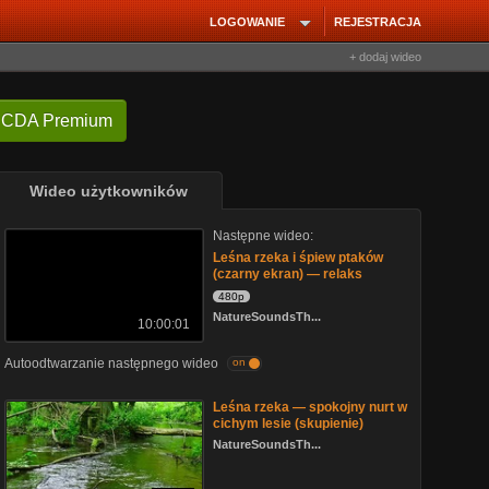
LOGOWANIE
REJESTRACJA
+ dodaj wideo
 CDA Premium
Wideo użytkowników
Następne wideo:
Leśna rzeka i śpiew ptaków
(czarny ekran) — relaks
480p
NatureSoundsTh...
10:00:01
Autoodtwarzanie następnego wideo
on
Leśna rzeka — spokojny nurt w
cichym lesie (skupienie)
NatureSoundsTh...