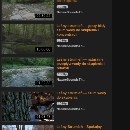
do skupienia
1080p
NatureSoundsTh...
02:36:52
Leśny strumień — gęsty biały
szum wody do skupienia i
koncentracji
1080p
NatureSoundsTh...
10:00:00
Leśny strumień — naturalny
przepływ wody do skupienia i
relaksu
1080p
NatureSoundsTh...
01:32:33
Leśny strumień — szum wody
do skupienia
1080p
NatureSoundsTh...
01:03:47
Leśny Strumień – Spokojny