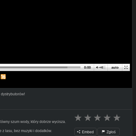
0:00
auto
 dystrybutorów!
 Równy szum wody, który dobrze wycisza.
 z lasu, bez muzyki i dodatków.
Embed
Zgłoś