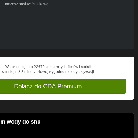
yć — możesz postawić mi kawę:
Włącz dostęp do 22679 znakomitych filmów i seriali
w mniej niż 2 minuty! Nowe, wygodne metody aktywacji.
Dołącz do CDA Premium
zum wody do snu