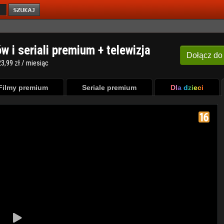
ów i seriali premium + telewizja
Dołącz
do
3,99 zł / miesiąc
Filmy premium
Seriale premium
Dla dzieci