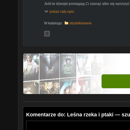
Jeśli te dźwięki pomagają Ci zasnąć albo się wycisz
https://buycoffee.to/naturesoundstherapy
pokaż cały opis
W katalogu:
obublikowane
Komentarze do: Leśna rzeka i ptaki — s