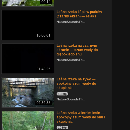
00:14
Leśna rzeka i śpiew ptaków
(czarny ekran) — relaks
NatureSoundsTh...
10:00:01
Leśna rzeka na czarnym
ekranie — szum wody do
głębokiego snu
NatureSoundsTh...
11:48:25
Leśna rzeka na żywo —
spokojny szum wody do
skupienia
1080p
NatureSoundsTh...
06:36:38
Leśna rzeka w letnim lesie —
spokojny szum wody do snu i
skupienia
1080p