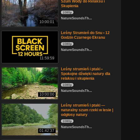
Szum Wody do Relaksu i
Skupienia
1080p
NatureSoundsTh...
10:00:01
Leśny Strumień do Snu • 12
Godzin Czarnego Ekranu
1080p
NatureSoundsTh...
11:59:59
Leśny strumień i ptaki •
Spokojne dźwięki natury dla
relaksu i skupienia
1080p
NatureSoundsTh...
10:00:00
Leśny strumień i ptaki —
naturalny szum rzeki w lesie |
odgłosy natury
1080p
NatureSoundsTh...
01:42:37