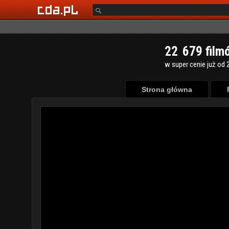
2
2
6
7
9
film
w super cenie już od 2
Strona główna