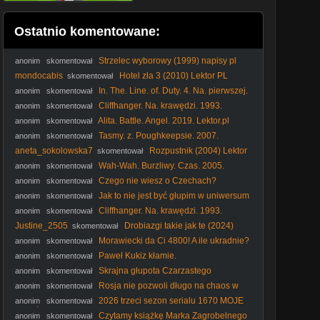
Ostatnio komentowane:
Strzelec wyborowy (1999) napisy pl
anonim
skomentował
mondocabis
Hotel zła 3 (2010) Lektor PL
skomentował
In. The. Line. of. Duty. 4. Na. pierwszej.
anonim
skomentował
linii. 4. 1989. Lektor.pl
Cliffhanger. Na. krawędzi. 1993.
anonim
skomentował
Lektor.pl
Alita. Battle. Angel. 2019. Lektor.pl
anonim
skomentował
Tasmy. z. Poughkeepsie. 2007.
anonim
skomentował
Lektor.pl. AI
aneta_sokolowska7
Rozpustnik (2004) Lektor
skomentował
PL
Wah-Wah. Burzliwy. Czas. 2005.
anonim
skomentował
Lektor.pl
Czego nie wiesz o Czechach?
anonim
skomentował
#PomyślDziś odc. 2645
Jak to nie jest być głupim w uniwersum
anonim
skomentował
1670? #shorts
Cliffhanger. Na. krawędzi. 1993.
anonim
skomentował
Lektor.pl
Justine_2505
Drobiazgi takie jak te (2024)
skomentował
Lektor PL
Morawiecki da Ci 4800! A ile ukradnie?
anonim
skomentował
#RozwójPlus #PiStoMafia #Kaczyński #Nawrocki #polityka
Paweł Kukiz kłamie.
anonim
skomentował
Skrajna głupota Czarzastego
anonim
skomentował
Rosja nie pozwoli długo na chaos w
anonim
skomentował
Polsce! #Putin #Kaczyński #Rosja #PiS #Tusk #polityka
2026 trzeci sezon serialu 1670 MOJE
anonim
skomentował
WRAŻENIA dr Piotr Napierała
Czytamy książkę Marka Zagrobelnego
anonim
skomentował