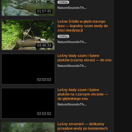
1080p
NatureSoundsTh...
01:57:45
Leśne źródło w głębi starego
lasu — łagodny szum wody do
snu i medytacji
1080p
NatureSoundsTh...
04:46:33
Leśny biały szum i śpiew
ptaków (czarny ekran) — do snu
NatureSoundsTh...
02:02:02
Leśny biały szum i śpiew
ptaków na czarnym ekranie —
do głębokiego snu
NatureSoundsTh...
02:02:02
Leśny strumień — delikatny
przepływ wody po kamieniach