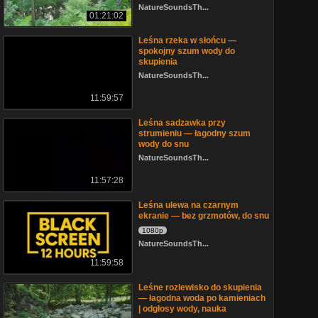
NatureSoundsTh...
01:21:02
Leśna rzeka w słońcu —
spokojny szum wody do
skupienia
NatureSoundsTh...
11:59:57
Leśna sadzawka przy
strumieniu — łagodny szum
wody do snu
NatureSoundsTh...
11:57:28
Leśna ulewa na czarnym
ekranie — bez grzmotów, do snu
1080p
NatureSoundsTh...
11:59:58
Leśne rozlewisko do skupienia
— łagodna woda po kamieniach
| odgłosy wody, nauka