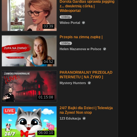
Dorota Gardias uprawia jogging
z... dwuletnią córką |
Wideoportal
1080p
Wideo Portal
03:39
Przepis na zimną zupkę |
1080p
Helen Mazanova w Polsce
04:52
PARANORMALNY PRZEGLĄD
INTERNETU [ NA ŻYWO ]
Mystery Hunters
01:15:08
24/7 Bajki dla Dzieci | Telewizja
na Żywo! Non stop
123 Edukacja
06:00:10