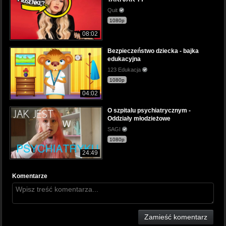
Quit
1080p
08:02
Bezpieczeństwo dziecka - bajka
edukacyjna
123 Edukacja
1080p
04:02
O szpitalu psychiatrycznym -
Oddziały młodzieżowe
SAGI
1080p
24:49
Komentarze
Zamieść komentarz