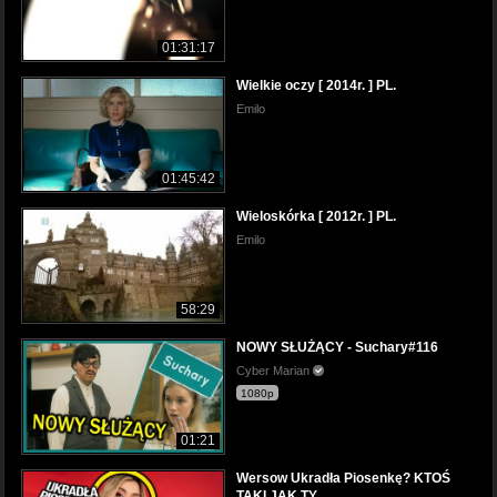
01:31:17
Wielkie oczy [ 2014r. ] PL.
Emilo
01:45:42
Wieloskórka [ 2012r. ] PL.
Emilo
58:29
NOWY SŁUŻĄCY - Suchary#116
Cyber Marian
1080p
01:21
Wersow Ukradła Piosenkę? KTOŚ
TAKI JAK TY