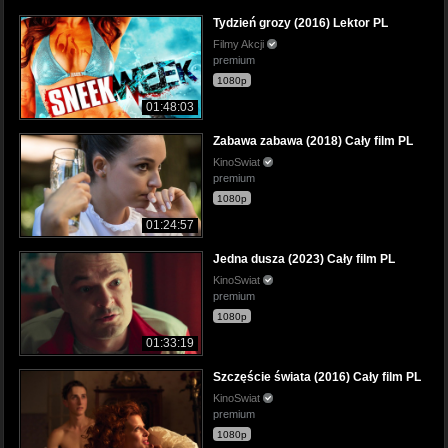
Tydzień grozy (2016) Lektor PL
Filmy Akcji
premium
1080p
01:48:03
Zabawa zabawa (2018) Cały film PL
KinoSwiat
premium
1080p
01:24:57
Jedna dusza (2023) Cały film PL
KinoSwiat
premium
1080p
01:33:19
Szczęście świata (2016) Cały film PL
KinoSwiat
premium
1080p