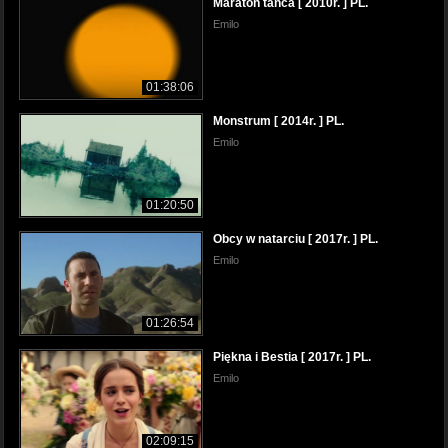
Maraton tańca [ 2010r. ] PL.
Emilo
01:38:06
Monstrum [ 2014r. ] PL.
Emilo
01:20:50
Obcy w natarciu [ 2017r. ] PL.
Emilo
01:26:54
Piękna i Bestia [ 2017r. ] PL.
Emilo
02:09:15