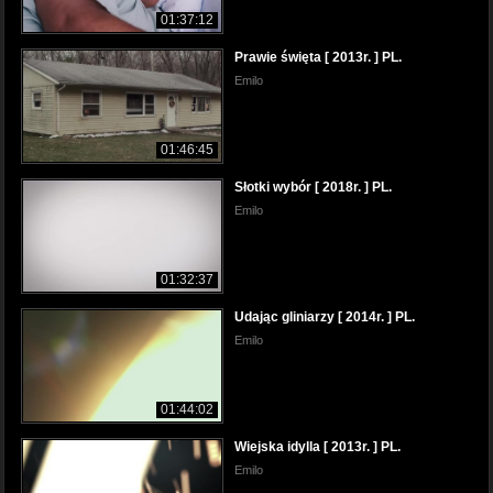
01:37:12
Prawie święta [ 2013r. ] PL.
Emilo
01:46:45
Słotki wybór [ 2018r. ] PL.
Emilo
01:32:37
Udając gliniarzy [ 2014r. ] PL.
Emilo
01:44:02
Wiejska idylla [ 2013r. ] PL.
Emilo