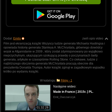
Dodał:
Emilo
zwiń opis video
Film jest ekranizacją książki Wszyscy ludzie generała Michaela Hastingsa i
opowiada historię generała Stanleya A. McChrystala, głównego dowódcy
wojsk w Afganistanie w 2009 , który został zdymisjonowany po wyjątkowo
nieprzychylnym, ukazującym szokującą prawdę o poczynaniach świty
generała, artykule w czasopiśmie Rolling Stone. Co ciekawe, ludzie z
najbliższego otoczenia generała McChrystala pracują obecnie dla
prezydenta Donalda Trumpa. Autor książki zginął w zagadkowym wypadku
krótko po wydaniu książki.
W katalogu:
Filmy - 1
Następne wideo:
Made in France [ 2015r. ] PL.
Emil_Owczarczyk
01:32:28