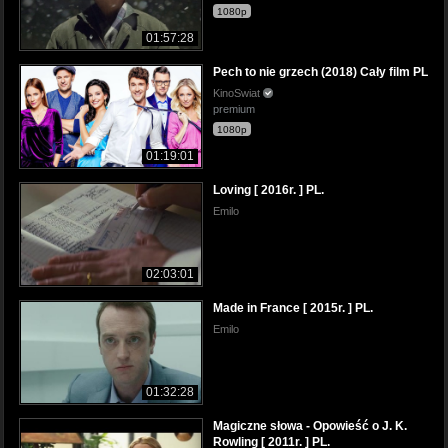
1080p
01:57:28
Pech to nie grzech (2018) Cały film PL
KinoSwiat
premium
1080p
01:19:01
Loving [ 2016r. ] PL.
Emilo
02:03:01
Made in France [ 2015r. ] PL.
Emilo
01:32:28
Magiczne słowa - Opowieść o J. K.
Rowling [ 2011r. ] PL.