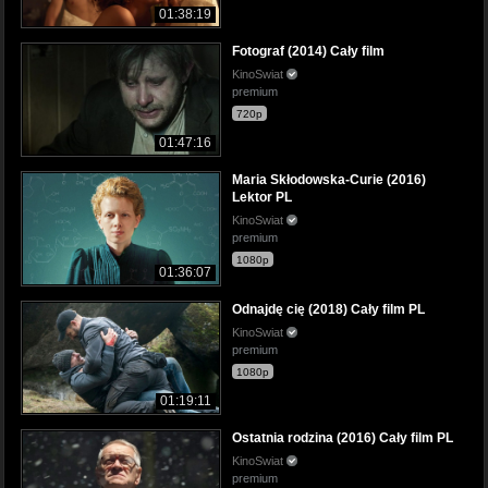
01:38:19
Fotograf (2014) Cały film
KinoSwiat
premium
720p
01:47:16
Maria Skłodowska-Curie (2016)
Lektor PL
KinoSwiat
premium
1080p
01:36:07
Odnajdę cię (2018) Cały film PL
KinoSwiat
premium
1080p
01:19:11
Ostatnia rodzina (2016) Cały film PL
KinoSwiat
premium