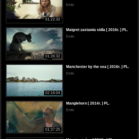
Emilo
01:22:32
Maigret zastawia sidła [ 2016r. ] PL.
Emilo
01:26:32
Manchester by the sea [ 2016r. ] PL.
Emilo
02:16:04
Manglehorn [ 2014r. ] PL.
Emilo
01:37:25