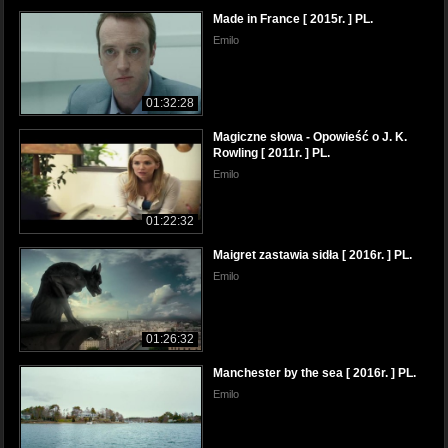
Made in France [ 2015r. ] PL.
Emilo
01:32:28
Magiczne słowa - Opowieść o J. K.
Rowling [ 2011r. ] PL.
Emilo
01:22:32
Maigret zastawia sidła [ 2016r. ] PL.
Emilo
01:26:32
Manchester by the sea [ 2016r. ] PL.
Emilo