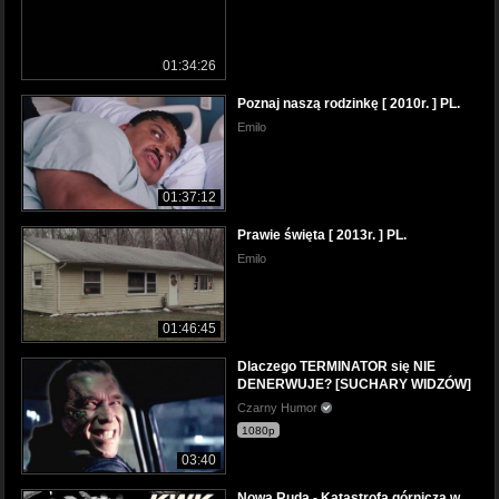
01:34:26
Poznaj naszą rodzinkę [ 2010r. ] PL.
Emilo
01:37:12
Prawie święta [ 2013r. ] PL.
Emilo
01:46:45
Dlaczego TERMINATOR się NIE
DENERWUJE? [SUCHARY WIDZÓW]
Czarny Humor
1080p
03:40
Nowa Ruda - Katastrofa górnicza w