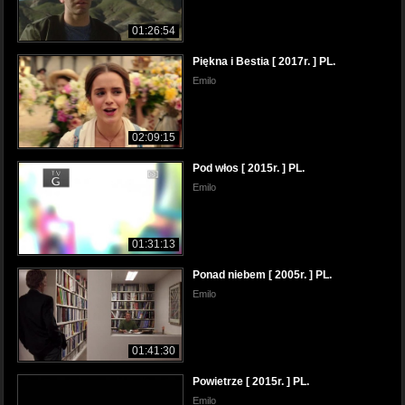
01:26:54
Piękna i Bestia [ 2017r. ] PL.
Emilo
02:09:15
Pod włos [ 2015r. ] PL.
Emilo
01:31:13
Ponad niebem [ 2005r. ] PL.
Emilo
01:41:30
Powietrze [ 2015r. ] PL.
Emilo