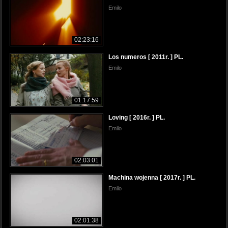
Emilo
02:23:16
Los numeros [ 2011r. ] PL.
Emilo
01:17:59
Loving [ 2016r. ] PL.
Emilo
02:03:01
Machina wojenna [ 2017r. ] PL.
Emilo
02:01:38