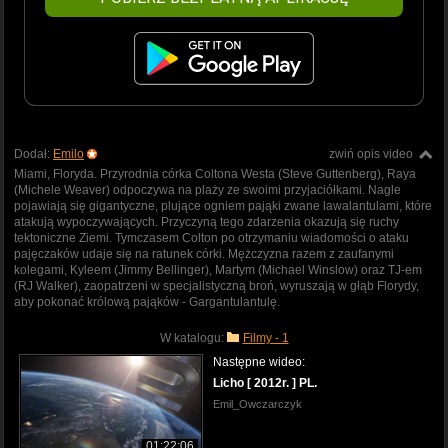
Dodał:
Emilo
zwiń opis video
Miami, Floryda. Przyrodnia córka Coltona Westa (Steve Guttenberg), Raya
(Michele Weaver) odpoczywa na plaży ze swoimi przyjaciółkami. Nagle
pojawiają się gigantyczne, plujące ogniem pająki zwane lawalantulami, które
atakują wypoczywających. Przyczyną tego zdarzenia okazują się ruchy
tektoniczne Ziemi. Tymczasem Colton po otrzymaniu wiadomości o ataku
pajęczaków udaje się na ratunek córki. Mężczyzna razem z zaufanymi
kolegami, Kyleem (Jimmy Bellinger), Martym (Michael Winslow) oraz TJ-em
(RJ Walker), zaopatrzeni w specjalistyczną broń, wyruszają w głąb Florydy,
aby pokonać królową pająków - Gargantulantulę.
W katalogu:
Filmy - 1
Następne wideo:
Licho [ 2012r. ] PL.
Emil_Owczarczyk
01:22:06