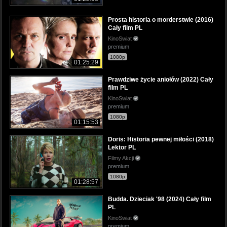
Prosta historia o morderstwie (2016)
Cały film PL
KinoSwiat
premium
1080p
01:25:29
Prawdziwe życie aniołów (2022) Cały
film PL
KinoSwiat
premium
1080p
01:15:53
Doris: Historia pewnej miłości (2018)
Lektor PL
Filmy Akcji
premium
1080p
01:28:57
Budda. Dzieciak '98 (2024) Cały film
PL
KinoSwiat
premium