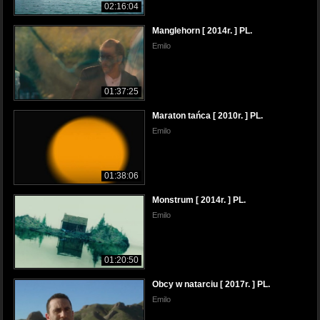
02:16:04
Manglehorn [ 2014r. ] PL.
Emilo
01:37:25
Maraton tańca [ 2010r. ] PL.
Emilo
01:38:06
Monstrum [ 2014r. ] PL.
Emilo
01:20:50
Obcy w natarciu [ 2017r. ] PL.
Emilo