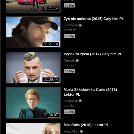
1080p
01:21:14
Żyć nie umierać (2015) Cały film PL
KinoSwiat
premium
1080p
01:21:14
Popek za życia (2017) Cały film PL
Netlook
premium
1080p
01:06:44
Maria Skłodowska-Curie (2016)
Lektor PL
KinoSwiat
premium
1080p
01:36:07
Mizofobia (2016) Lektor PL
Filmy Akcji