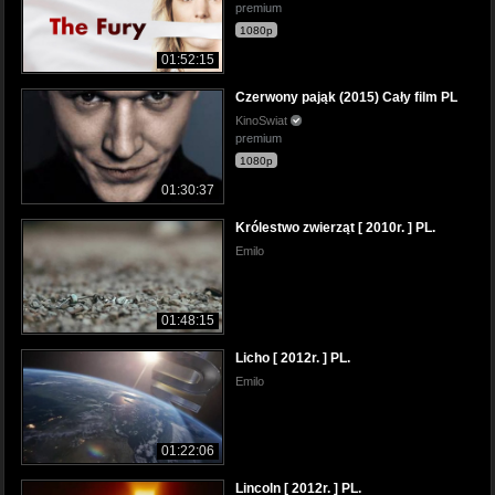
premium
1080p
01:52:15
Czerwony pająk (2015) Cały film PL
KinoSwiat
premium
1080p
01:30:37
Królestwo zwierząt [ 2010r. ] PL.
Emilo
01:48:15
Licho [ 2012r. ] PL.
Emilo
01:22:06
Lincoln [ 2012r. ] PL.