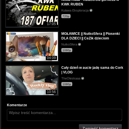
KWK RUBEN
Kulawa Eksploracja
720p
17:05
MGŁAWICE || NutkoSfera || Piosenki
DLA DZIECI || CeZik dzieciom
NutkoSfera
1080p
04:09
Cały dzień w aucie jadę sama do Cork
| VLOG
TheOleskaaa
1080p
10:56
Komentarze
Zamieść komentarz