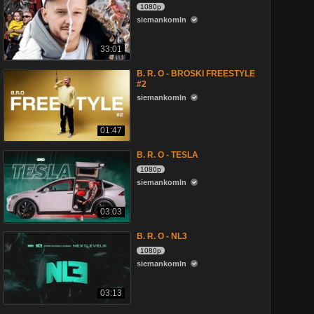
1080p
siemankomln
33:01
B. R. O - BROSKI FREESTYLE
#2
siemankomln
01:47
B. R. O - TESLA
1080p
siemankomln
03:03
B. R. O - NL3
1080p
siemankomln
03:13