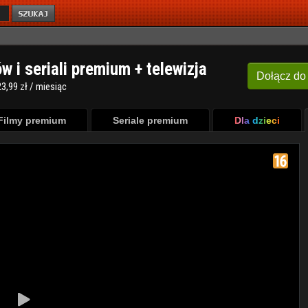
ów i seriali premium + telewizja
Dołącz
do
3,99 zł / miesiąc
Filmy premium
Seriale premium
Dla dzieci