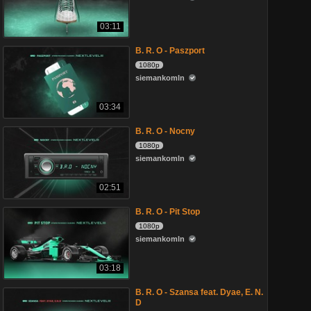
03:11
B. R. O - Paszport
1080p
siemankomln
03:34
B. R. O - Nocny
1080p
siemankomln
02:51
B. R. O - Pit Stop
1080p
siemankomln
03:18
B. R. O - Szansa feat. Dyae, E. N.
D