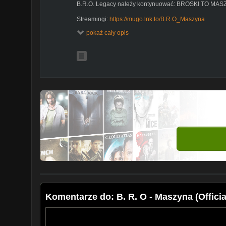
B.R.O. Legacy należy kontynuować: BROSKI TO M
Streamingi:
https://mugo.lnk.to/B.R.O_Maszyna
pokaż cały opis
CREDITS:
Tytuł: Maszyna
Słowa i wykonania: B.R.O
Prod: B.R.O
Mix i Mastering: B.R.O
Label: PROGRESS LABEL
Dystrybucja: MUGO
Booking koncertowy: Robert Puzdrowski (tel: 508 535 
Video: @directedbyleooo (Leonard Laskowski)
Moje sociale:
INSTAGRAM: instagram.com/browwa
TIKTOK:
www.tiktok.com/@bro_oficjalnie
FANPAGE: fb.com/nextlvl
Komentarze do: B. R. O - Maszyna (Officia