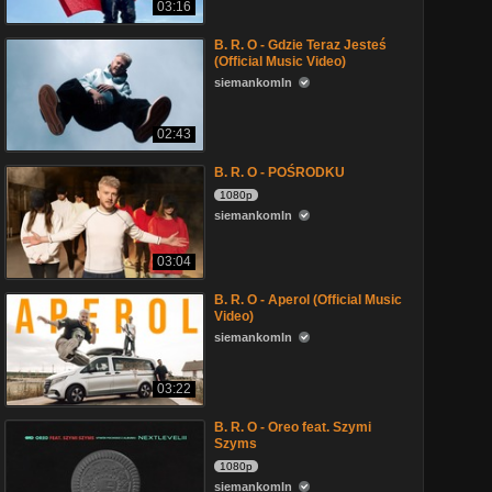
03:16
B. R. O - Gdzie Teraz Jesteś
(Official Music Video)
siemankomln
02:43
B. R. O - POŚRODKU
1080p
siemankomln
03:04
B. R. O - Aperol (Official Music
Video)
siemankomln
03:22
B. R. O - Oreo feat. Szymi
Szyms
1080p
siemankomln