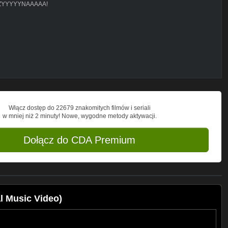
ASZYYYYYNAAAAA!
302)
Włącz dostęp do 22679 znakomitych filmów i seriali
w mniej niż 2 minuty! Nowe, wygodne metody aktywacji.
Dołącz do CDA Premium
l Music Video)