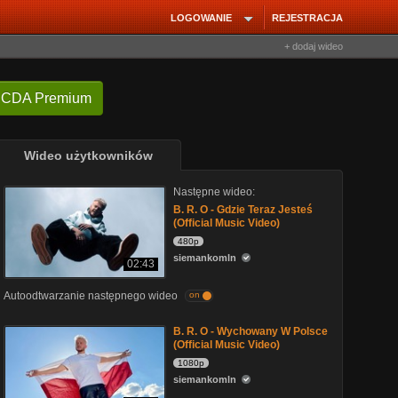
LOGOWANIE
REJESTRACJA
+ dodaj wideo
 CDA Premium
Wideo użytkowników
Następne wideo:
B. R. O - Gdzie Teraz Jesteś
(Official Music Video)
480p
siemankomln
02:43
Autoodtwarzanie następnego wideo
on
B. R. O - Wychowany W Polsce
(Official Music Video)
1080p
siemankomln