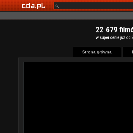
2
2
6
7
9
film
w super cenie już od 2
Strona główna