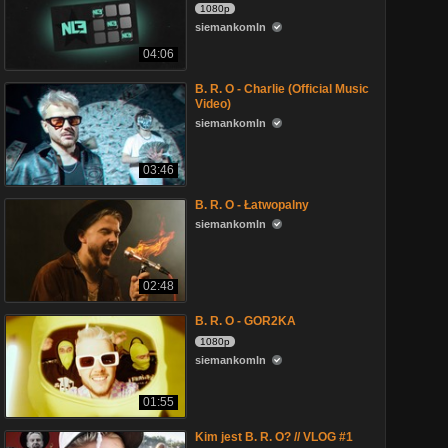
1080p
siemankomln
04:06
B. R. O - Charlie (Official Music
Video)
siemankomln
03:46
B. R. O - Łatwopalny
siemankomln
02:48
B. R. O - GOR2KA
1080p
siemankomln
01:55
Kim jest B. R. O? // VLOG #1