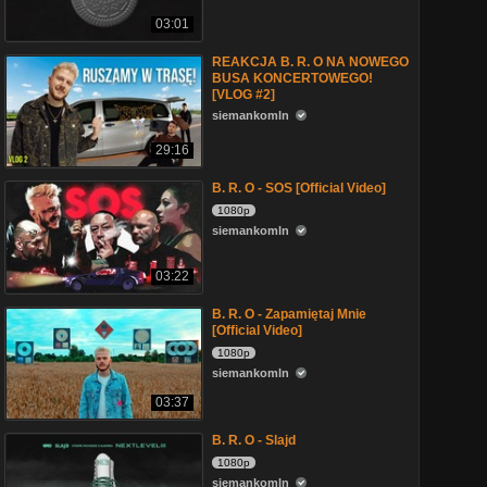
03:01
REAKCJA B. R. O NA NOWEGO
BUSA KONCERTOWEGO!
[VLOG #2]
siemankomln
29:16
B. R. O - SOS [Official Video]
1080p
siemankomln
03:22
B. R. O - Zapamiętaj Mnie
[Official Video]
1080p
siemankomln
03:37
B. R. O - Slajd
1080p
siemankomln