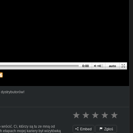
0:00
auto
 dystrybutorów!
wrócić. Ci, którzy są tu ze mną od
Embed
Zgłoś
h etapach mojej kariery był wizytówką