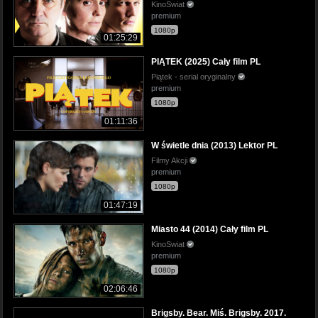
KinoSwiat
premium
1080p
01:25:29
PIĄTEK (2025) Cały film PL
Piątek - serial oryginalny
premium
1080p
01:11:36
W świetle dnia (2013) Lektor PL
Filmy Akcji
premium
1080p
01:47:19
Miasto 44 (2014) Cały film PL
KinoSwiat
premium
1080p
02:06:46
Brigsby. Bear. Miś. Brigsby. 2017.