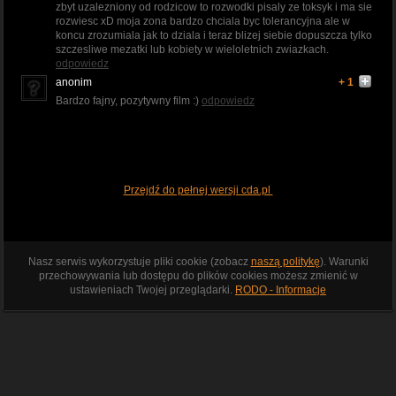
zbyt uzalezniony od rodzicow to rozwodki pisaly ze toksyk i ma sie
rozwiesc xD moja zona bardzo chciala byc tolerancyjna ale w
koncu zrozumiala jak to dziala i teraz blizej siebie dopuszcza tylko
szczesliwe mezatki lub kobiety w wieloletnich zwiazkach.
odpowiedz
anonim
+ 1
Bardzo fajny, pozytywny film :)
odpowiedz
Przejdź do pełnej wersji cda.pl
Nasz serwis wykorzystuje pliki cookie (zobacz
naszą politykę
). Warunki
przechowywania lub dostępu do plików cookies możesz zmienić w
ustawieniach Twojej przeglądarki.
RODO - Informacje