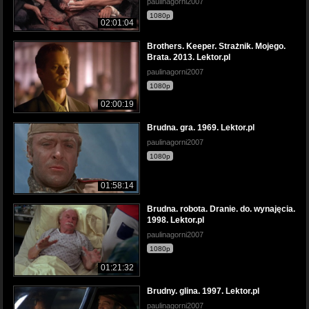
paulinagorni2007
1080p
02:01:04
Brothers. Keeper. Strażnik. Mojego.
Brata. 2013. Lektor.pl
paulinagorni2007
1080p
02:00:19
Brudna. gra. 1969. Lektor.pl
paulinagorni2007
1080p
01:58:14
Brudna. robota. Dranie. do. wynajęcia.
1998. Lektor.pl
paulinagorni2007
1080p
01:21:32
Brudny. glina. 1997. Lektor.pl
paulinagorni2007