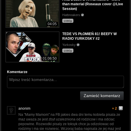
than material (Roseaux cover @Live
Session)
Hatbreakers
1080p
04:05
TEDE VS PŁOMIEŃ 81! BEEFY W
RADIO YURKOSKY #2
Yurkosky
1080p
01:06:50
Komentarze
Zamieść komentarz
anonim
+ 2
Na "Mamy Mamom" na FB jakies dwa dni temu kobieta pisala ze
maz uwaza ze jest zbyt uzalezniona od rodzicow i ma odciac
pepowine. Rozwodki pisaly ze toksyk chce ja odizolowac od
rodzimy i ma sie rozwiesc. Wczoraj baba napisala ze jej maz jest