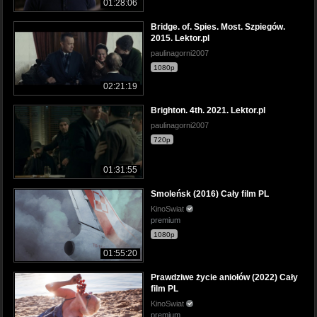
01:28:06
Bridge. of. Spies. Most. Szpiegów.
2015. Lektor.pl
paulinagorni2007
1080p
02:21:19
Brighton. 4th. 2021. Lektor.pl
paulinagorni2007
720p
01:31:55
Smoleńsk (2016) Cały film PL
KinoSwiat
premium
1080p
01:55:20
Prawdziwe życie aniołów (2022) Cały
film PL
KinoSwiat
premium