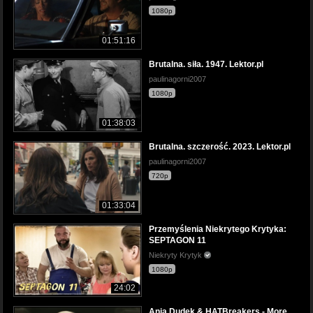
1080p
01:51:16
Brutalna. siła. 1947. Lektor.pl
paulinagorni2007
1080p
01:38:03
Brutalna. szczerość. 2023. Lektor.pl
paulinagorni2007
720p
01:33:04
Przemyślenia Niekrytego Krytyka:
SEPTAGON 11
Niekryty Krytyk
1080p
24:02
Ania Dudek & HATBreakers - More