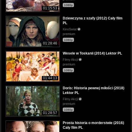
1080p
01:15:53
Dziewczyna z szafy (2012) Cały film
PL
KinoSwiat
premium
1080p
01:28:46
Wesele w Toskanii (2014) Lektor PL
Filmy Akcji
premium
1080p
01:44:13
Doris: Historia pewnej miłości (2018)
Lektor PL
Filmy Akcji
premium
1080p
01:28:57
Prosta historia o morderstwie (2016)
Cały film PL