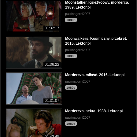
Moonstalker. Księżycowy. morderca.
1989. Lektor.pl
paulinagorni2007
1080p
01:32:17
Moonwalkers. Kosmiczny. przekręt.
2015. Lektor.pl
paulinagorni2007
1080p
01:36:22
Mordercza. miłość. 2016. Lektor.pl
paulinagorni2007
1080p
01:31:07
Mordercza. sekta. 1988. Lektor.pl
paulinagorni2007
1080p
01:42:45