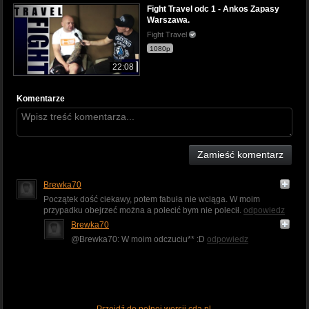
Fight Travel odc 1 - Ankos Zapasy
Warszawa.
Fight Travel
1080p
22:08
Komentarze
Zamieść komentarz
Brewka70
Początek dość ciekawy, potem fabuła nie wciąga. W moim
przypadku obejrzeć można a polecić bym nie polecił.
odpowiedz
Brewka70
@Brewka70: W moim odczuciu** :D
odpowiedz
Przejdź do pełnej wersji cda.pl