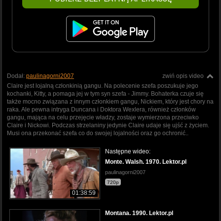
Dodał:
paulinagorni2007
zwiń opis video
Claire jest lojalną członkinią gangu. Na polecenie szefa poszukuje jego
kochanki, Kitty, a pomaga jej w tym syn szefa - Jimmy. Bohaterka czuje się
także mocno związana z innym członkiem gangu, Nickiem, który jest chory na
raka. Ale pewna intryga Duncana i Doktora Wexlera, również członków
gangu, mająca na celu przejęcie władzy, zostaje wymierzona przeciwko
Claire i Nickowi. Podczas strzelaniny jedynie Claire udaje się ujść z życiem.
Musi ona przekonać szefa co do swojej lojalności oraz go ochronić..
Następne wideo:
Monte. Walsh. 1970. Lektor.pl
paulinagorni2007
720p
01:38:59
Montana. 1990. Lektor.pl