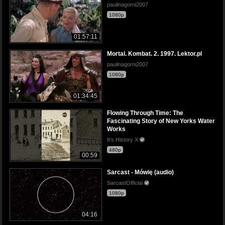
paulinagorni2007
1080p
01:57:11
Mortal. Kombat. 2. 1997. Lektor.pl
paulinagorni2007
1080p
01:34:45
Flowing Through Time: The
Fascinating Story of New Yorks Water
Works
It’s History X
480p
00:59
Sarcast - Mówię (audio)
SarcastOfficial
1080p
04:16