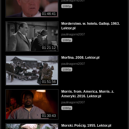
paulinagorni2007
1080p
01:46:41
Morderstwo. w. hotelu. Gallop. 1963.
Lektor.pl
paulinagorni2007
1080p
01:21:12
Morfina. 2008. Lektor.pl
paulinagorni2007
1080p
01:51:56
Morris. from. America. Morris. z.
Ameryki. 2016. Lektor.pl
paulinagorni2007
1080p
01:30:43
Morski. Pościg. 1955. Lektor.pl