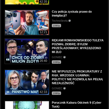
42:35
Czy policja zyskała prawo do
inwigilacji?
TechnoStrefa
1080p
12:21
RĘKAMI ROMANOWSKIEGO TULEYA
POZWAŁ ZIOBRĘ: BYŁEM
PRZEŚLADOWANY, WYRZĄDZONO
MI ZŁO
GONIEC
26:40
1080p
NIE WYPUSZCZĄ PROKURATURY Z
RĄK. WRZOSEK UJAWNIA:
POLITYCY NIE POZWOLĄ NA PEŁNĄ
NIEZALEŻNOŚĆ
GONIEC
42:33
1080p
Porucznik Kabura Odcinek 9 (Cyber
Tusk)