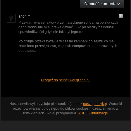
Zamieść komentarz
anonim
Przekłamywanie faktów prze mateckiego solidarna polska czyli
gang ziobry nie miał prawa dawać OSP pieniędzy z funduszu
sprawiedliwości gdyz nie taki był jego cel.
Po drugie przekazywał je w czasie kampani do sejmu co ma
znamiona przestępstwa, chęci skorumpowania obdarowanych.
odpowiedz
Przejdź do pełnej wersji cda.pl
Nasz serwis wykorzystuje pliki cookie (zobacz
naszą politykę
). Warunki
przechowywania lub dostępu do plików cookies możesz zmienić w
ustawieniach Twojej przeglądarki.
RODO - Informacje