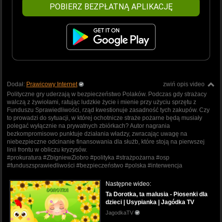
POBIERZ BEZPŁATNĄ APLIKACJĘ
Dodał:
Prawicowy Internet
zwiń opis video
Polityczne gry uderzają w bezpieczeństwo Polaków. Podczas gdy strażacy
walczą z żywiołami, ratując ludzkie życie i mienie przy użyciu sprzętu z
Funduszu Sprawiedliwości, rząd kwestionuje zasadność tych zakupów. Czy
to prowadzi do sytuacji, w której ochotnicze straże pożarne będą musiały
polegać wyłącznie na prywatnych zbiórkach? Autor nagrania
bezkompromisowo punktuje działania władzy, zwracając uwagę na
niebezpieczne odcinanie finansowania dla służb, które stoją na pierwszej
linii frontu w obliczu kryzysów.
#prokuratura #ZbigniewZiobro #polityka #strażpożarna #osp
#funduszsprawiedliwości #bezpieczeństwo #polska #interwencja
Następne wideo:
Ta Dorotka, ta malusia - Piosenki dla
dzieci | Usypianka | Jagódka TV
JagodkaTV