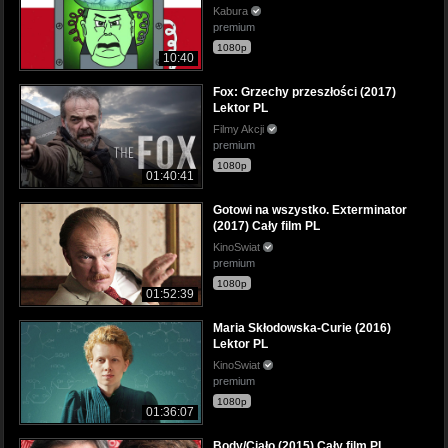
Kabura
premium
1080p
10:40
Fox: Grzechy przeszłości (2017)
Lektor PL
Filmy Akcji
premium
1080p
01:40:41
Gotowi na wszystko. Exterminator
(2017) Cały film PL
KinoSwiat
premium
1080p
01:52:39
Maria Skłodowska-Curie (2016)
Lektor PL
KinoSwiat
premium
1080p
01:36:07
Body/Ciało (2015) Cały film PL