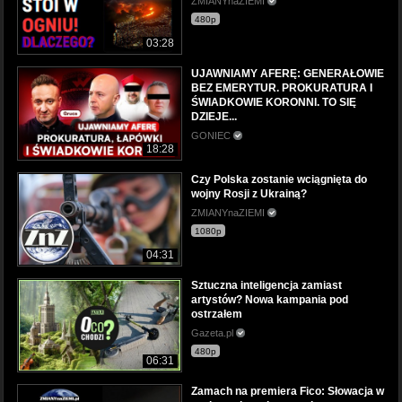
ZMIANYnaZIEMI
480p
03:28
UJAWNIAMY AFERĘ: GENERAŁOWIE
BEZ EMERYTUR. PROKURATURA I
ŚWIADKOWIE KORONNI. TO SIĘ
DZIEJE...
GONIEC
18:28
Czy Polska zostanie wciągnięta do
wojny Rosji z Ukrainą?
ZMIANYnaZIEMI
1080p
04:31
Sztuczna inteligencja zamiast
artystów? Nowa kampania pod
ostrzałem
Gazeta.pl
480p
06:31
Zamach na premiera Fico: Słowacja w