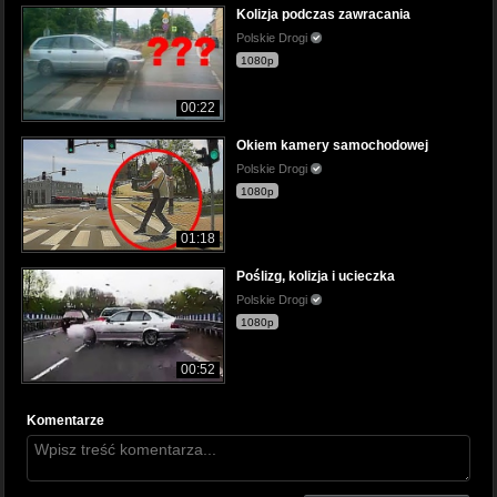
Kolizja podczas zawracania
Polskie Drogi
1080p
00:22
Okiem kamery samochodowej
Polskie Drogi
1080p
01:18
Poślizg, kolizja i ucieczka
Polskie Drogi
1080p
00:52
Komentarze