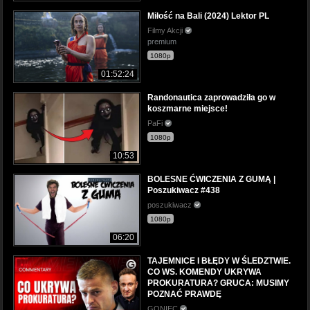
Miłość na Bali (2024) Lektor PL
Filmy Akcji
premium
1080p
01:52:24
Randonautica zaprowadziła go w
koszmarne miejsce!
PaFi
1080p
10:53
BOLESNE ĆWICZENIA Z GUMĄ |
Poszukiwacz #438
poszukiwacz
1080p
06:20
TAJEMNICE I BŁĘDY W ŚLEDZTWIE.
CO WS. KOMENDY UKRYWA
PROKURATURA? GRUCA: MUSIMY
POZNAĆ PRAWDĘ
GONIEC