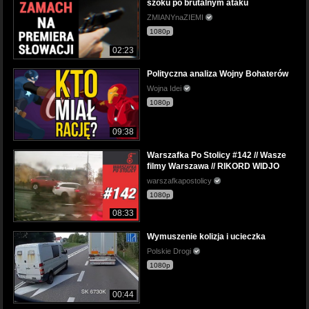
szoku po brutalnym ataku
ZMIANYnaZIEMI
1080p
02:23
Polityczna analiza Wojny Bohaterów
Wojna Idei
1080p
09:38
Warszafka Po Stolicy #142 // Wasze
filmy Warszawa // RIKORD WIDJO
warszafkapostolicy
1080p
08:33
Wymuszenie kolizja i ucieczka
Polskie Drogi
1080p
00:44