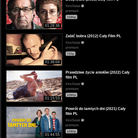
KinoSwiat
premium
1080p
01:28:36
Zabić bobra (2012) Cały Film PL
KinoSwiat
premium
720p
01:38:04
Prawdziwe życie aniołów (2022) Cały
film PL
KinoSwiat
premium
1080p
01:15:53
Powrót do tamtych dni (2021) Cały
film PL
KinoSwiat
premium
1080p
01:44:55