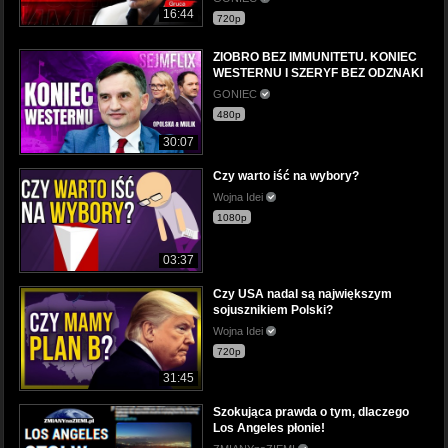
16:44
720p
ZIOBRO BEZ IMMUNITETU. KONIEC
WESTERNU I SZERYF BEZ ODZNAKI
GONIEC
480p
30:07
Czy warto iść na wybory?
Wojna Idei
1080p
03:37
Czy USA nadal są największym
sojusznikiem Polski?
Wojna Idei
720p
31:45
Szokująca prawda o tym, dlaczego
Los Angeles płonie!