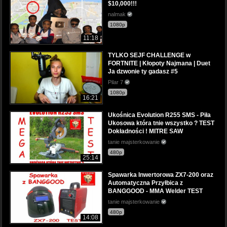
$10,000!!!
nalmak
1080p
11:18
TYLKO SEJF CHALLENGE w
FORTNITE | Kłopoty Najmana | Duet
Ja dzwonie ty gadasz #5
Pilar 7
1080p
16:21
Ukośnica Evolution R255 SMS - Piła
Ukosowa która tnie wszystko ? TEST
Dokładności ! MITRE SAW
tanie majsterkowanie
480p
25:14
Spawarka Inwertorowa ZX7-200 oraz
Automatyczna Przyłbica z
BANGGOOD - MMA Welder TEST
tanie majsterkowanie
480p
14:08