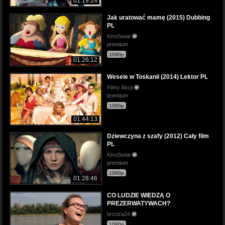
01:19:24
Jak uratować mamę (2015) Dubbing
PL
KinoSwiat
premium
1080p
01:26:12
Wesele w Toskanii (2014) Lektor PL
Filmy Akcji
premium
1080p
01:44:13
Dziewczyna z szafy (2012) Cały film
PL
KinoSwiat
premium
1080p
01:28:46
CO LUDZIE WIEDZĄ O
PREZERWATYWACH?
brzoza24
1080p