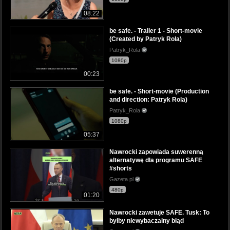
08:22
be safe. - Trailer 1 - Short-movie
(Created by Patryk Rola)
Patryk_Rola
1080p
00:23
be safe. - Short-movie (Production
and direction: Patryk Rola)
Patryk_Rola
1080p
05:37
Nawrocki zapowiada suwerenną
alternatywę dla programu SAFE
#shorts
Gazeta.pl
480p
01:20
Nawrocki zawetuje SAFE. Tusk: To
byłby niewybaczalny błąd