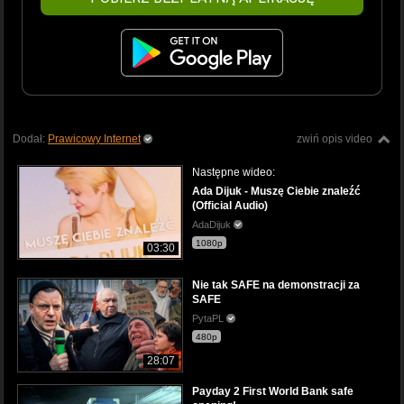
Dodał:
Prawicowy Internet
zwiń opis video
Następne wideo:
Ada Dijuk - Muszę Ciebie znaleźć
(Official Audio)
AdaDijuk
1080p
03:30
Nie tak SAFE na demonstracji za
SAFE
PytaPL
480p
28:07
Payday 2 First World Bank safe