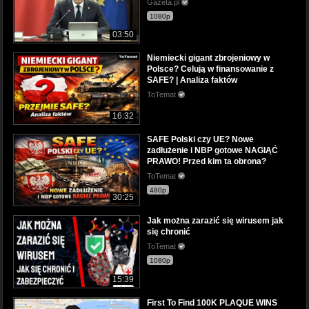
Gazeta.pl
1080p
03:50
Niemiecki gigant zbrojeniowy w
Polsce? Celują w finansowanie z
SAFE? | Analiza faktów
ToTemat
16:32
SAFE Polski czy UE? Nowe
zadłużenie i NBP gotowe NAGIĄĆ
PRAWO! Przed kim ta obrona?
ToTemat
480p
30:25
Jak można zarazić się wirusem jak
się chronić
ToTemat
1080p
15:39
First To Find 100K PLAQUE WINS