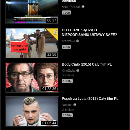
opening!
Artur Petrzak
720p
00:37
CO LUDZIE SĄDZĄ O
NIEPODPISANIU USTAWY SAFE?
brzoza24
480p
22:56
Body/Ciało (2015) Cały film PL
KinoSwiat
premium
1080p
01:28:36
Popek za życia (2017) Cały film PL
Netlook
premium
1080p
01:06:44