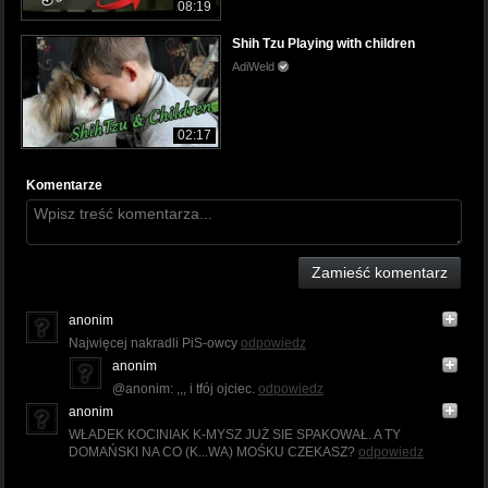
08:19
Shih Tzu Playing with children
AdiWeld
02:17
Komentarze
Zamieść komentarz
anonim
Najwięcej nakradli PiS-owcy
odpowiedz
anonim
@anonim: ,,, i tfój ojciec.
odpowiedz
anonim
WŁADEK KOCINIAK K-MYSZ JUŻ SIE SPAKOWAŁ. A TY
DOMAŃSKI NA CO (K...WA) MOŚKU CZEKASZ?
odpowiedz