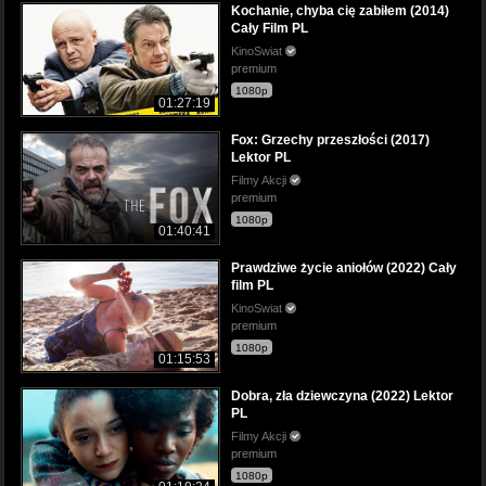
Kochanie, chyba cię zabiłem (2014)
Cały Film PL
KinoSwiat
premium
1080p
01:27:19
Fox: Grzechy przeszłości (2017)
Lektor PL
Filmy Akcji
premium
1080p
01:40:41
Prawdziwe życie aniołów (2022) Cały
film PL
KinoSwiat
premium
1080p
01:15:53
Dobra, zła dziewczyna (2022) Lektor
PL
Filmy Akcji
premium
1080p