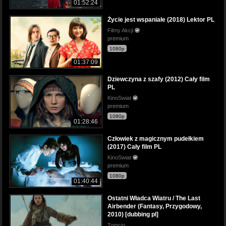
01:52:24
Życie jest wspaniałe (2018) Lektor PL
Filmy Akcji
premium
1080p
01:37:09
Dziewczyna z szafy (2012) Cały film
PL
KinoSwiat
premium
1080p
01:28:46
Człowiek z magicznym pudełkiem
(2017) Cały film PL
KinoSwiat
premium
1080p
01:40:44
Ostatni Władca Wiatru / The Last
Airbender (Fantasy, Przygodowy,
2010) [dubbing pl]
Tomcio