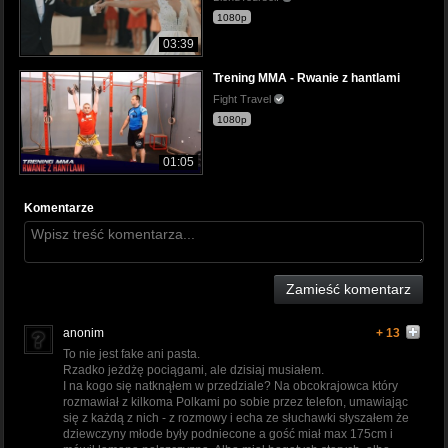
1080p
03:39
Trening MMA - Rwanie z hantlami
Fight Travel
1080p
01:05
Komentarze
Zamieść komentarz
anonim
+ 13
To nie jest fake ani pasta.
Rzadko jeżdżę pociągami, ale dzisiaj musiałem.
I na kogo się natknąłem w przedziale? Na obcokrajowca który
rozmawiał z kilkoma Polkami po sobie przez telefon, umawiając
się z każdą z nich - z rozmowy i echa ze słuchawki słyszałem że
dziewczyny młode były podniecone a gość miał max 175cm i