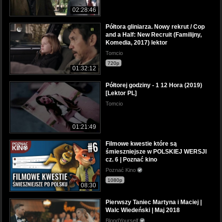
02:28:46
Półtora gliniarza. Nowy rekrut / Cop
and a Half: New Recruit (Familijny,
Komedia, 2017) lektor
Tomcio
720p
01:32:12
Półtorej godziny - 1 12 Hora (2019)
[Lektor PL]
Tomcio
01:21:49
Filmowe kwestie które są
śmieszniejsze w POLSKIEJ WERSJI
cz. 6 | Poznać kino
Poznać Kino
1080p
08:30
Pierwszy Taniec Martyna i Maciej |
Walc Wiedeński | Maj 2018
BlondYourself