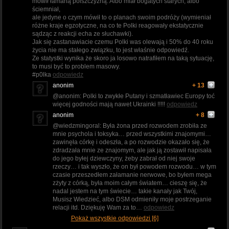
mówił łamaną polszczyzną. Albo miał bogatych starych, albo
ściemniał,
ale jedyne o czym mówił to o planach swoim podróży (wymieniał
różne kraje egzotyczne, na co te Polki reagowały ekstatycznie
sądząc z reakcji echa ze słuchawki).
Jak się zastanawiacie czemu Polki was olewają i 50% do 40 roku
życia nie ma stałego związku, to jest właśnie odpowiedź.
Ze statystki wynika że skoro ja losowo natrafiłem na taką sytuację,
to musi być to problem masowy.
#p0lka
odpowiedz
anonim
+ 13
@anonim: Polki to zwykłe Putany i szmatławiec Europy toć
więcej godności mają nawet Ukrainki !!!!!
odpowiedz
anonim
+ 8
@wiedzmingoral: Była żona przed rozwodem zrobiła ze
mnie psychola i toksyka… przed wszystkimi znajomymi…
zawinęła córkę i odeszła, a po rozwodzie okazało się, że
zdradzała mnie ze znajomym, ale jak ją zostawił napisała
do jego byłej dziewczyny, żeby zabrał od niej swoje
rzeczy… i tak wyszło, że on był powodem rozwodu… w tym
czasie przeszedłem załamanie nerwowe, bo byłem mega
zżyty z córką, była moim całym światem… cieszę się, że
nadal jestem na tym świecie… takie kanały jak Twój,
Musisz Wiedzieć, albo DSM odmieniły moje postrzeganie
relacji itd. Dziękuję Wam za to…
odpowiedz
Pokaż wszystkie odpowiedzi [6]