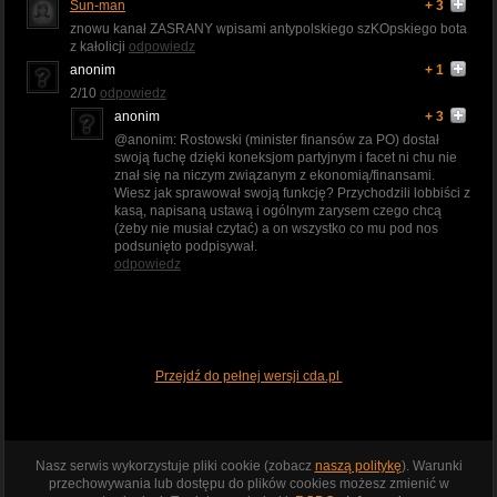
Sun-man
+ 3
znowu kanał ZASRANY wpisami antypolskiego szKOpskiego bota
z kałolicji
odpowiedz
anonim
+ 1
2/10
odpowiedz
anonim
+ 3
@anonim: Rostowski (minister finansów za PO) dostał
swoją fuchę dzięki koneksjom partyjnym i facet ni chu nie
znał się na niczym związanym z ekonomią/finansami.
Wiesz jak sprawował swoją funkcję? Przychodzili lobbiści z
kasą, napisaną ustawą i ogólnym zarysem czego chcą
(żeby nie musiał czytać) a on wszystko co mu pod nos
podsunięto podpisywał.
odpowiedz
Przejdź do pełnej wersji cda.pl
Nasz serwis wykorzystuje pliki cookie (zobacz
naszą politykę
). Warunki
przechowywania lub dostępu do plików cookies możesz zmienić w