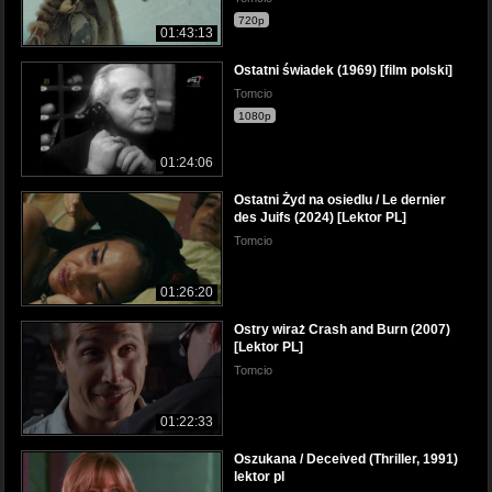
720p
01:43:13
Ostatni świadek (1969) [film polski]
Tomcio
1080p
01:24:06
Ostatni Żyd na osiedlu / Le dernier
des Juifs (2024) [Lektor PL]
Tomcio
01:26:20
Ostry wiraż Crash and Burn (2007)
[Lektor PL]
Tomcio
01:22:33
Oszukana / Deceived (Thriller, 1991)
lektor pl