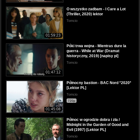
O wszystko zadbam - I Care a Lot
(Thriller, 2020) lektor
Tomcio
01:59:23
Póki trwa wojna - Mientras dure la
guerra - While at War (Dramat
historyczny, 2019) [napisy pl]
Tomcio
01:47:12
Północny bastion - BAC Nord *2020*
[Lektor PL]
Tomcio
720p
01:45:08
Północ w ogrodzie dobra i zła /
Midnight in the Garden of Good and
Evil (1997) [Lektor PL]
Tomcio