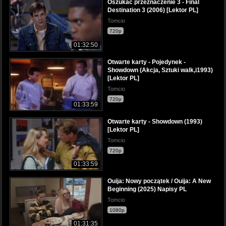
Oszukać przeznaczenie 3 - Final
Destination 3 (2006) [Lektor PL]
Tomcio
720p
01:32:50
Otwarte karty - Pojedynek -
Showdown (Akcja, Sztuki walk,i1993)
[Lektor PL]
Tomcio
720p
01:33:59
Otwarte karty - Showdown (1993)
[Lektor PL]
Tomcio
720p
01:33:59
Ouija: Nowy początek / Ouija: A New
Beginning (2025) Napisy PL
Tomcio
1080p
01:31:35