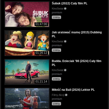
Śubuk (2022) Cały film PL
KinoSwiat
premium
1080p
01:47:00
Jak uratować mamę (2015) Dubbing
PL
KinoSwiat
premium
1080p
01:26:12
Budda. Dzieciak '98 (2024) Cały film
PL
KinoSwiat
premium
1080p
01:21:14
Miłość na Bali (2024) Lektor PL
Filmy Akcji
premium
1080p