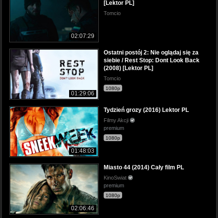
[Lektor PL]
Tomcio
02:07:29
Ostatni postój 2: Nie oglądaj się za
siebie / Rest Stop: Dont Look Back
(2008) [Lektor PL]
Tomcio
1080p
01:29:06
Tydzień grozy (2016) Lektor PL
Filmy Akcji
premium
1080p
01:48:03
Miasto 44 (2014) Cały film PL
KinoSwiat
premium
1080p
02:06:46