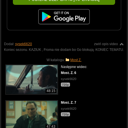
Dodał:
sysek6620
zwiń opis video
Koniec sezonu. KAZIUK , Froma nie dodam bo Go blokują. KONIEC TEMATU.
W katalogu:
Most Z.
Następne wideo:
Most. Z. 6
sysek6620
720p
48:15
Most. Z. 7
sysek6620
720p
47:43