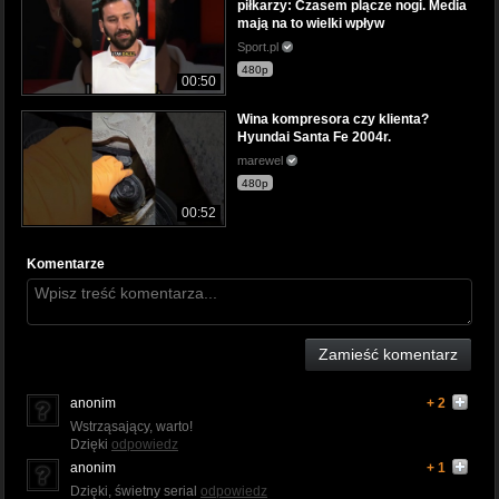
piłkarzy: Czasem plącze nogi. Media
mają na to wielki wpływ
Sport.pl
480p
00:50
Wina kompresora czy klienta?
Hyundai Santa Fe 2004r.
marewel
480p
00:52
Komentarze
Zamieść komentarz
anonim
+ 2
Wstrząsający, warto!
Dzięki
odpowiedz
anonim
+ 1
Dzięki, świetny serial
odpowiedz