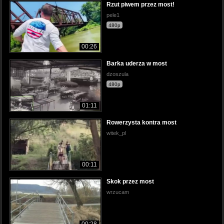
Rzut piwem przez most!
pele1
480p
00:26
Barka uderza w most
dzoszula
480p
01:11
Rowerzysta kontra most
witek_pl
00:11
Skok przez most
wrzucam
00:28