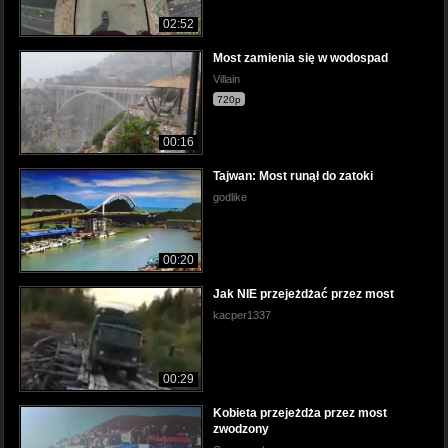
02:52
Most zamienia się w wodospad
Villain
720p
00:16
Tajwan: Most runął do zatoki
godlike
00:20
Jak NIE przejeżdżać przez most
kacper1337
00:29
Kobieta przejeżdża przez most
zwodzony