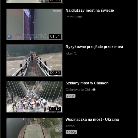
Najdłuższy most na świecie
PeterGriffin
01:34
Ryzykowne przejście przez most
joker71
00:30
Szklany most w Chinach
Odkrywanie Chin
720p
02:12
Wspinaczka na most - Ukraina
Xdrop
1080p