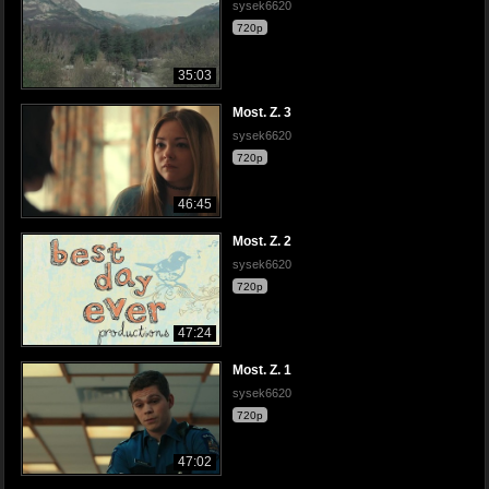
sysek6620
720p
35:03
Most. Z. 3
sysek6620
720p
46:45
Most. Z. 2
sysek6620
720p
47:24
Most. Z. 1
sysek6620
720p
47:02