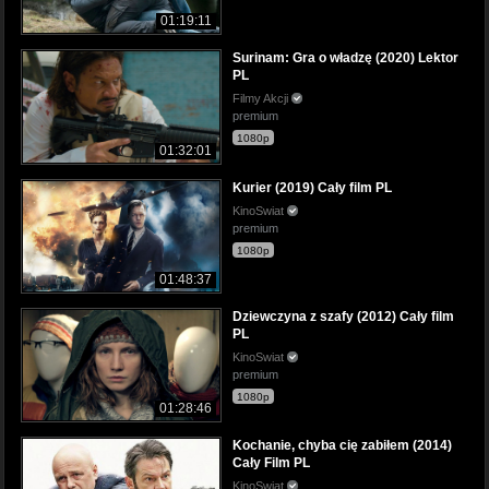
01:19:11
Surinam: Gra o władzę (2020) Lektor
PL
Filmy Akcji
premium
1080p
01:32:01
Kurier (2019) Cały film PL
KinoSwiat
premium
1080p
01:48:37
Dziewczyna z szafy (2012) Cały film
PL
KinoSwiat
premium
1080p
01:28:46
Kochanie, chyba cię zabiłem (2014)
Cały Film PL
KinoSwiat