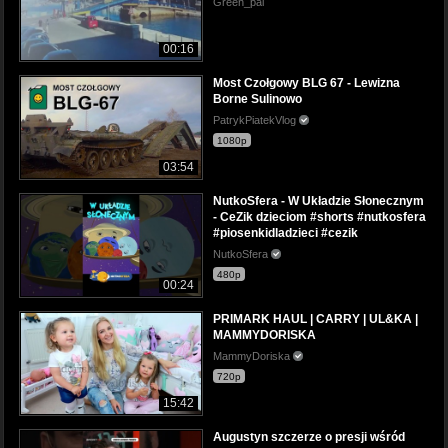
Green_pal
00:16
Most Czołgowy BLG 67 - Lewizna
Borne Sulinowo
PatrykPiatekVlog
1080p
03:54
NutkoSfera - W Układzie Słonecznym
- CeZik dzieciom #shorts #nutkosfera
#piosenkidladzieci #cezik
NutkoSfera
480p
00:24
PRIMARK HAUL | CARRY | UL&KA |
MAMMYDORISKA
MammyDoriska
720p
15:42
Augustyn szczerze o presji wśród