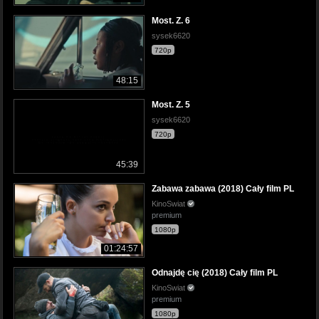
Most. Z. 6
sysek6620
720p
48:15
Most. Z. 5
sysek6620
720p
45:39
Zabawa zabawa (2018) Cały film PL
KinoSwiat
premium
1080p
01:24:57
Odnajdę cię (2018) Cały film PL
KinoSwiat
premium
1080p