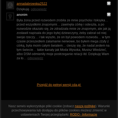
annadabrowska2522
Dziękuję.
odpowiedz
anonim
Była żona przed rozwodem zrobiła ze mnie psychola i toksyka…
przed wszystkimi znajomymi… zawinęła córkę i odeszła, a po
rozwodzie okazało się, że zdradzała mnie ze znajomym, ale jak ją
zostawił napisała do jego byłej dziewczyny, żeby zabrał od niej
swoje rzeczy… i tak wyszło, że on był powodem rozwodu… w tym
czasie przeszedłem załamanie nerwowe, bo byłem mega zżyty z
córką, była moim całym światem… cieszę się, że nadal jestem na
tym świecie… takie kanały jak Moda Wysoka, Musisz Wiedzieć,
albo DSM odmieniły moje postrzeganie relacji itd. Dziękuję Wam
za to…
odpowiedz
Przejdź do pełnej wersji cda.pl
Nasz serwis wykorzystuje pliki cookie (zobacz
naszą politykę
). Warunki
przechowywania lub dostępu do plików cookies możesz zmienić w
ustawieniach Twojej przeglądarki.
RODO - Informacje