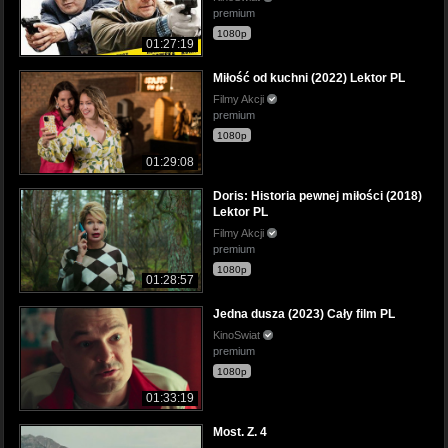
premium
1080p
01:27:19
Miłość od kuchni (2022) Lektor PL
Filmy Akcji
premium
1080p
01:29:08
Doris: Historia pewnej miłości (2018)
Lektor PL
Filmy Akcji
premium
1080p
01:28:57
Jedna dusza (2023) Cały film PL
KinoSwiat
premium
1080p
01:33:19
Most. Z. 4