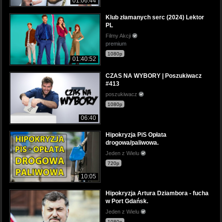
01:06:44
Klub złamanych serc (2024) Lektor
PL
Filmy Akcji
premium
1080p
01:40:52
CZAS NA WYBORY | Poszukiwacz
#413
poszukiwacz
1080p
06:40
Hipokryzja PiS Opłata
drogowa/paliwowa.
Jeden z Wielu
720p
10:05
Hipokryzja Artura Dziambora - fucha
w Port Gdańsk.
Jeden z Wielu
1080p