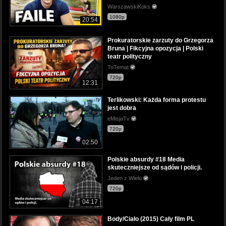
WarszawskiKoks
1080p
20:54
Prokuratorskie zarzuty do Grzegorza
Bruna | Fikcyjna opozycja | Polski
teatr polityczny
ToTemat
720p
12:31
Terlikowski: Każda forma protestu
jest dobra
eMisjaTv
720p
02:50
Polskie absurdy #18 Media
skuteczniejsze od sądów i policji.
Jeden z Wielu
720p
04:17
Body/Ciało (2015) Cały film PL