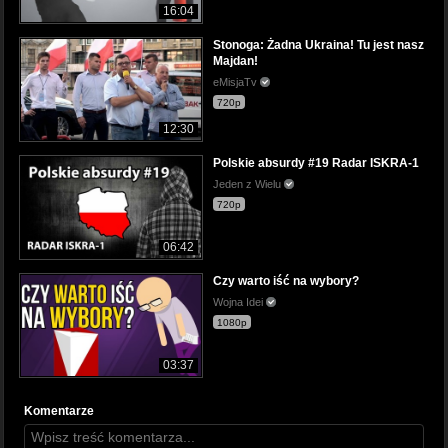
16:04
Stonoga: Żadna Ukraina! Tu jest nasz
Majdan!
eMisjaTv
720p
12:30
Polskie absurdy #19 Radar ISKRA-1
Jeden z Wielu
720p
06:42
Czy warto iść na wybory?
Wojna Idei
1080p
03:37
Komentarze