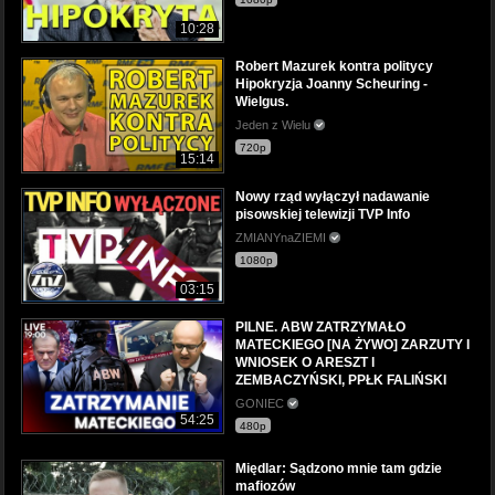
10:28
Robert Mazurek kontra politycy
Hipokryzja Joanny Scheuring -
Wielgus.
Jeden z Wielu
720p
15:14
Nowy rząd wyłączył nadawanie
pisowskiej telewizji TVP Info
ZMIANYnaZIEMI
1080p
03:15
PILNE. ABW ZATRZYMAŁO
MATECKIEGO [NA ŻYWO] ZARZUTY I
WNIOSEK O ARESZT l
ZEMBACZYŃSKI, PPŁK FALIŃSKI
GONIEC
54:25
480p
Międlar: Sądzono mnie tam gdzie
mafiozów