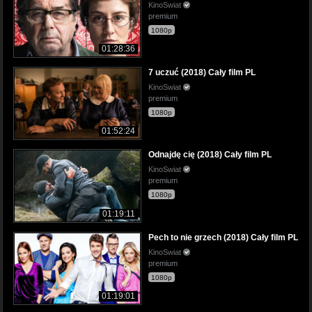
KinoSwiat
premium
1080p
01:28:36
7 uczuć (2018) Cały film PL
KinoSwiat
premium
1080p
01:52:24
Odnajdę cię (2018) Cały film PL
KinoSwiat
premium
1080p
01:19:11
Pech to nie grzech (2018) Cały film PL
KinoSwiat
premium
1080p
01:19:01