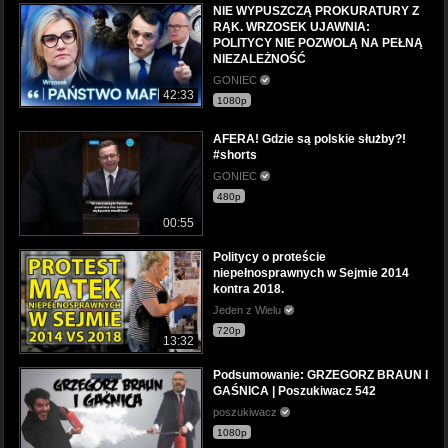
NIE WYPUSZCZĄ PROKURATURY Z
RĄK. WRZOSEK UJAWNIA:
POLITYCY NIE POZWOLĄ NA PEŁNĄ
NIEZALEŻNOŚĆ
GONIEC
42:33
1080p
AFERA! Gdzie są polskie służby?!
#shorts
GONIEC
480p
00:55
Politycy o proteście
niepełnosprawnych w Sejmie 2014
kontra 2018.
Jeden z Wielu
720p
13:32
Podsumowanie: GRZEGORZ BRAUN I
GAŚNICA | Poszukiwacz 542
poszukiwacz
1080p