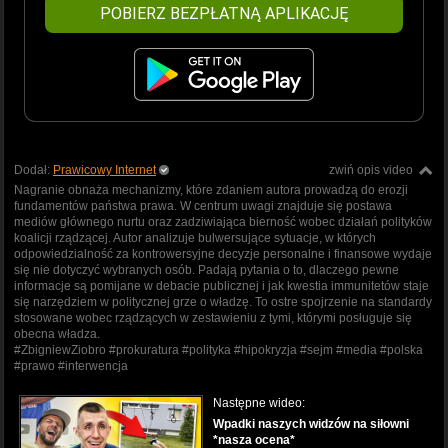
POBIERZ BEZPŁATNĄ APLIKACJĘ
Dodał:
Prawicowy Internet
zwiń opis video
Nagranie obnaża mechanizmy, które zdaniem autora prowadzą do erozji
fundamentów państwa prawa. W centrum uwagi znajduje się postawa
mediów głównego nurtu oraz zadziwiająca bierność wobec działań polityków
koalicji rządzącej. Autor analizuje bulwersujące sytuacje, w których
odpowiedzialność za kontrowersyjne decyzje personalne i finansowe wydaje
się nie dotyczyć wybranych osób. Padają pytania o to, dlaczego pewne
informacje są pomijane w debacie publicznej i jak kwestia immunitetów staje
się narzędziem w politycznej grze o władzę. To ostre spojrzenie na standardy
stosowane wobec rządzących w zestawieniu z tymi, którymi posługuje się
obecna władza.
#ZbigniewZiobro #prokuratura #polityka #hipokryzja #sejm #media #polska
#prawo #interwencja
Następne wideo:
Wpadki naszych widzów na siłowni
*nasza ocena*