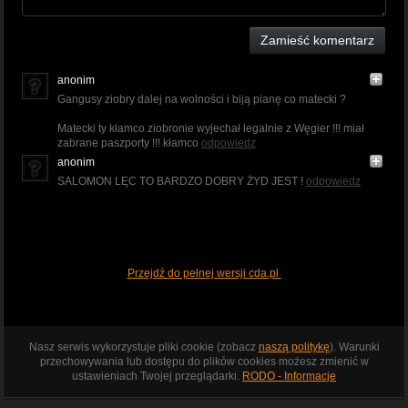
Zamieść komentarz
anonim
Gangusy ziobry dalej na wolności i biją pianę co matecki ?
Matecki ty kłamco ziobronie wyjechał legalnie z Węgier !!! miał
zabrane paszporty !!! kłamco
odpowiedz
anonim
SALOMON LĘC TO BARDZO DOBRY ŻYD JEST !
odpowiedz
Przejdź do pełnej wersji cda.pl
Nasz serwis wykorzystuje pliki cookie (zobacz
naszą politykę
). Warunki
przechowywania lub dostępu do plików cookies możesz zmienić w
ustawieniach Twojej przeglądarki.
RODO - Informacje