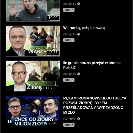
eMisjaTv
1080p
10:00
Wiertarką, pałą i uchwałą
eMisjaTv
1080p
43:35
Ile granic można przejść w obronie
Polski?
eMisjaTv
1080p
01:07:38
RĘKAMI ROMANOWSKIEGO TULEYA
POZWAŁ ZIOBRĘ: BYŁEM
PRZEŚLADOWANY, WYRZĄDZONO
MI ZŁO
GONIEC
26:40
1080p