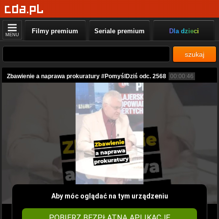
Filmy premium
Seriale premium
Dla dzieci
MENU
szukaj
Zbawienie a naprawa prokuratury #PomyślDziś odc. 2568
00:00:46
Aby móc oglądać na tym urządzeniu
POBIERZ BEZPŁATNĄ APLIKACJĘ