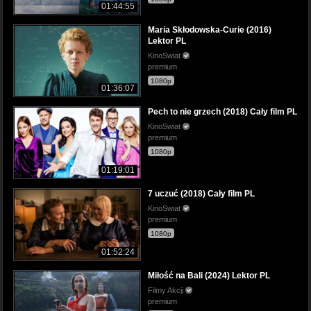
01:44:55
Maria Skłodowska-Curie (2016)
Lektor PL
KinoSwiat
premium
1080p
01:36:07
Pech to nie grzech (2018) Cały film PL
KinoSwiat
premium
1080p
01:19:01
7 uczuć (2018) Cały film PL
KinoSwiat
premium
1080p
01:52:24
Miłość na Bali (2024) Lektor PL
Filmy Akcji
premium