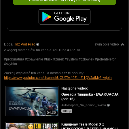
Dodał:
Idź Pod Prąd
zwiń opis video
A więcej materiałów na kanale YouTube #IPPTV!
#prokuratura #zbawienie #tusk #żurek #system #człowiek #jedentelefon
#szybko
Zacznij wspierać ten kanał, a dostaniesz te bonusy:
https://www.youtube.com/channel/UCUZ9x49ZuhZt1QVJafMy5rA/join
Następne wideo:
Operacja Tunguska - EWAKUACJA
(odc.16)
Autostopem_Na_Koniec_Swiata
1080p
54:36
Kupujemy Tesle Model X z
USZKODZONĄ BATERIĄ W ANGLII