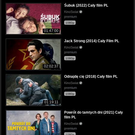
Śubuk (2022) Cały film PL
KinoSwiat
premium
1080p
01:47:00
Jack Strong (2014) Cały Film PL
KinoSwiat
premium
1080p
02:02:37
Odnajdę cię (2018) Cały film PL
KinoSwiat
premium
1080p
01:19:11
Powrót do tamtych dni (2021) Cały
film PL
KinoSwiat
premium
1080p