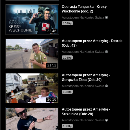
Operacja Tunguska - Kresy
Wschodnie (odc. 2)
Autostopem Na Koniec Świata
1080p
32:46
Autostopem przez Amerykę - Detroit
(Odc. 43)
Autostopem Na Koniec Świata
1080p
21:52
Autostopem przez Amerykę -
Gorączka Złota (Odc.30)
Autostopem Na Koniec Świata
1080p
26:16
Autostopem przez Amerykę -
Strzelnica (Odc.28)
Autostopem Na Koniec Świata
1080p