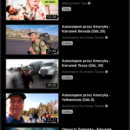
Maksymalny Tata
720p
03:38
Autostopem przez Amerykę -
Kierunek Nevada (Odc.26)
Autostopem Na Koniec Świata
1080p
25:48
Autostopem przez Amerykę -
Kierunek Texas (Odc. 59)
Autostopem Na Koniec Świata
1080p
28:00
Autostopem przez Amerykę -
Yellowstone (Odc.8)
Autostopem Na Koniec Świata
1080p
22:27
Operacja Tunguska - Kierunek