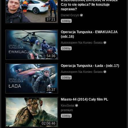
Czy to się opłaca? Ile kosztuje
naprawa?
Daniel Grzyb
37:21
1080p
Operacja Tunguska - EWAKUACJA
(odc.16)
Autostopem Na Koniec Świata
1080p
54:36
Operacja Tunguska - Łada - (odc.17)
Autostopem Na Koniec Świata
1080p
35:37
Miasto 44 (2014) Cały film PL
KinoSwiat
premium
1080p
02:06:46