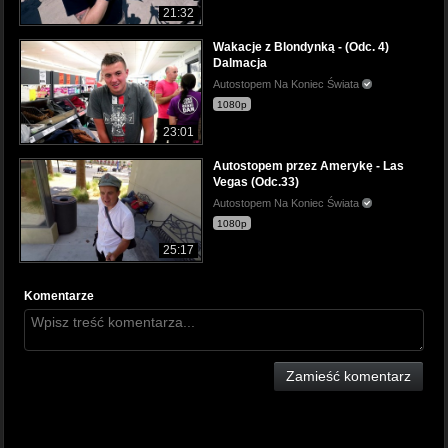
21:32
Wakacje z Blondynką - (Odc. 4)
Dalmacja
Autostopem Na Koniec Świata
1080p
23:01
Autostopem przez Amerykę - Las
Vegas (Odc.33)
Autostopem Na Koniec Świata
1080p
25:17
Komentarze
Zamieść komentarz