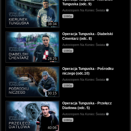
Tunguska (odc. 9)
Autostopem Na Koniec Świata
1080p
38:34
Operacja Tunguska - Diabelski
Cmentarz (odc. 8)
Autostopem Na Koniec Świata
1080p
28:25
Operacja Tunguska - Pośrodku
niczego (odc.10)
Autostopem Na Koniec Świata
1080p
30:15
Operacja Tunguska - Przełęcz
Diatłowa (odc. 5)
Autostopem Na Koniec Świata
1080p
40:06