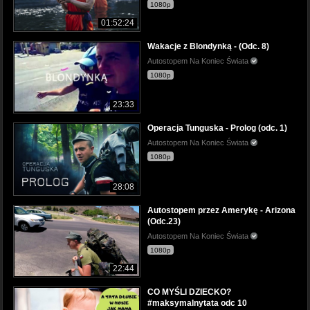
1080p
01:52:24
Wakacje z Blondynką - (Odc. 8)
Autostopem Na Koniec Świata
1080p
23:33
Operacja Tunguska - Prolog (odc. 1)
Autostopem Na Koniec Świata
1080p
28:08
Autostopem przez Amerykę - Arizona
(Odc.23)
Autostopem Na Koniec Świata
1080p
22:44
CO MYŚLI DZIECKO?
#maksymalnytata odc 10