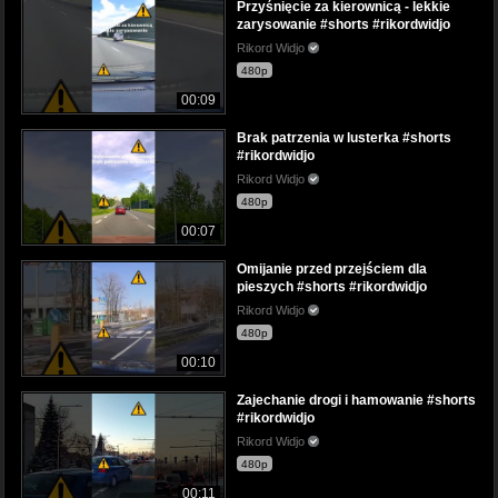
Przyśnięcie za kierownicą - lekkie
zarysowanie #shorts #rikordwidjo
Rikord Widjo
480p
00:09
Brak patrzenia w lusterka #shorts
#rikordwidjo
Rikord Widjo
480p
00:07
Omijanie przed przejściem dla
pieszych #shorts #rikordwidjo
Rikord Widjo
480p
00:10
Zajechanie drogi i hamowanie #shorts
#rikordwidjo
Rikord Widjo
480p
00:11