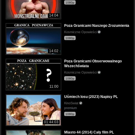
1080p
14:04
Poza Granicami Naszego Zrozumienia
Kosmiczne Opowieści
1080p
14:02
Poza Granicami Obserwowalnego
Wszechświata
Kosmiczne Opowieści
1080p
11:00
Uśmiech losu (2023) Napisy PL
KinoSwiat
premium
1080p
01:44:03
Miasto 44 (2014) Cały film PL