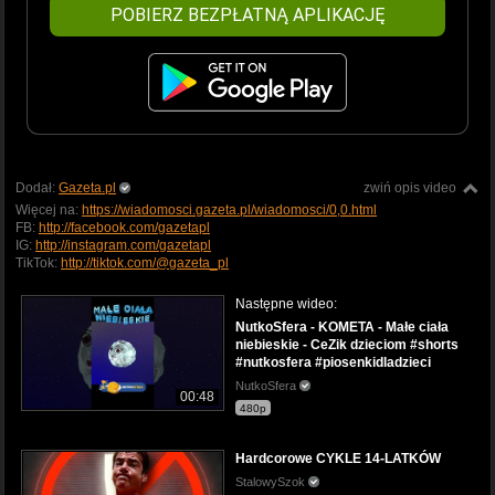
POBIERZ BEZPŁATNĄ APLIKACJĘ
Dodał:
Gazeta.pl
zwiń opis video
Więcej na:
https://wiadomosci.gazeta.pl/wiadomosci/0,0.html
FB:
http://facebook.com/gazetapl
IG:
http://instagram.com/gazetapl
TikTok:
http://tiktok.com/@gazeta_pl
Następne wideo:
NutkoSfera - KOMETA - Małe ciała
niebieskie - CeZik dzieciom #shorts
#nutkosfera #piosenkidladzieci
NutkoSfera
00:48
480p
Hardcorowe CYKLE 14-LATKÓW
StalowySzok