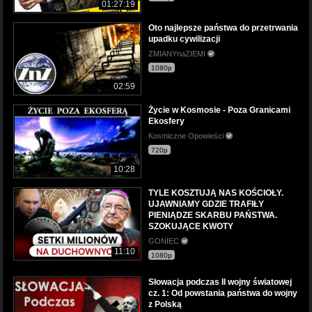
01:27:19
Oto najlepsze państwa do przetrwania
upadku cywilizacji
ZMIANYnaZIEMI
1080p
02:59
Życie w Kosmosie - Poza Granicami
Ekosfery
Kosmiczne Opowieści
720p
10:28
TYLE KOSZTUJĄ NAS KOŚCIOŁY.
UJAWNIAMY GDZIE TRAFIŁY
PIENIĄDZE SKARBU PAŃSTWA.
SZOKUJĄCE KWOTY
GONIEC
11:10
1080p
Słowacja podczas II wojny światowej
cz. 1: Od powstania państwa do wojny
z Polską