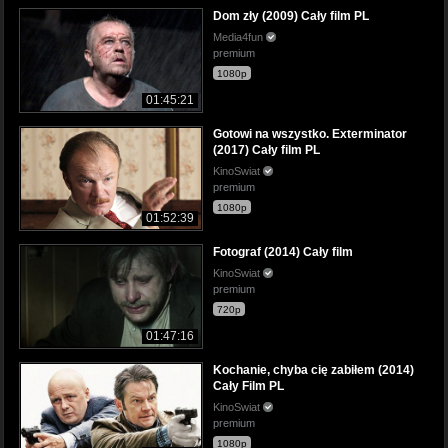
Dom zły (2009) Cały film PL
Media4fun
premium
1080p
01:45:21
Gotowi na wszystko. Exterminator
(2017) Cały film PL
KinoSwiat
premium
1080p
01:52:39
Fotograf (2014) Cały film
KinoSwiat
premium
720p
01:47:16
Kochanie, chyba cię zabiłem (2014)
Cały Film PL
KinoSwiat
premium
1080p