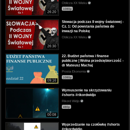
Oblicza XX Wieku
1080p
26:20
Słowacja podczas II wojny światowej -
Cz. 1: Od powstania państwa do
inwazji na Polskę
Oblicza XX Wieku
26:30
22. Budżet państwa i finanse
publiczne | Wolna przedsiębiorczość -
dr Mateusz Machaj
Prosta Ekonomia
1080p
09:16
Wymuszenie na skrzyżowaniu
#shorts #rikordwidjo
Rikord Widjo
480p
00:08
Wyprzedzanie na czołówkę #shorts
#rikordwidjo