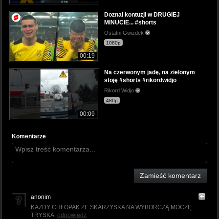
Doznał kontuzji w DRUGIEJ
MINUCIE... #shorts
Ostatni Gwizdek
1080p
00:19
Na czerwonym jadę, na zielonym
stoję #shorts #rikordwidjo
Rikord Widjo
480p
00:09
Komentarze
Zamieść komentarz
anonim
KAŻDY CHŁOPAK ZE SKARŻYSKA NA WYBORCZĄ MOCZĘ
TRYSKA.
odpowiedz