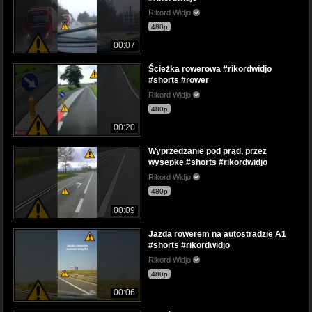
Rikord Widjo
480p
00:07
Ścieżka rowerowa #rikordwidjo
#shorts #rower
Rikord Widjo
480p
00:20
Wyprzedzanie pod prąd, przez
wysepkę #shorts #rikordwidjo
Rikord Widjo
480p
00:09
Jazda rowerem na autostradzie A1
#shorts #rikordwidjo
Rikord Widjo
480p
00:06