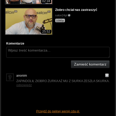
02:34
Ziobro chciał nas zastraszyć
salon24pl
1080p
25:52
Komentarze
Zamieść komentarz
anonim
ZAPINDOLIŁ ZIOBRO ŻURKA AŻ MU Z SIURKA ZESZŁA SKURKA.
odpowiedz
Przejdź do pełnej wersji cda.pl