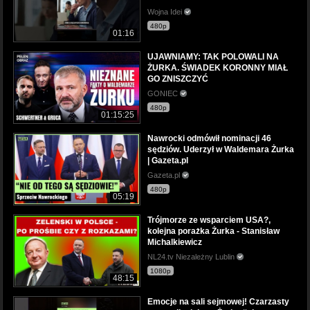
Wojna Idei
480p
01:16
UJAWNIAMY: TAK POLOWALI NA
ŻURKA. ŚWIADEK KORONNY MIAŁ
GO ZNISZCZYĆ
GONIEC
480p
01:15:25
Nawrocki odmówił nominacji 46
sędziów. Uderzył w Waldemara Żurka
| Gazeta.pl
Gazeta.pl
480p
05:19
Trójmorze ze wsparciem USA?,
kolejna porażka Żurka - Stanisław
Michalkiewicz
NL24.tv Niezależny Lublin
1080p
48:15
Emocje na sali sejmowej! Czarzasty