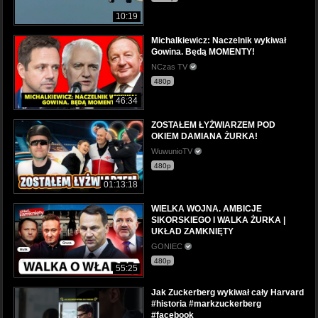
10:19
Michalkiewicz: Naczelnik wykiwał
Gowina. Będą MOMENTY!
NCzas TV
480p
46:34
ZOSTAŁEM ŁYŻWIARZEM POD
OKIEM DAMIANA ŻURKA!
WuwunioTV
480p
01:13:18
WIELKA WOJNA. AMBICJE
SIKORSKIEGO I WALKA ŻURKA |
UKŁAD ZAMKNIĘTY
GONIEC
480p
55:25
Jak Zuckerberg wykiwał cały Harvard
#historia #markzuckerberg
#facebook