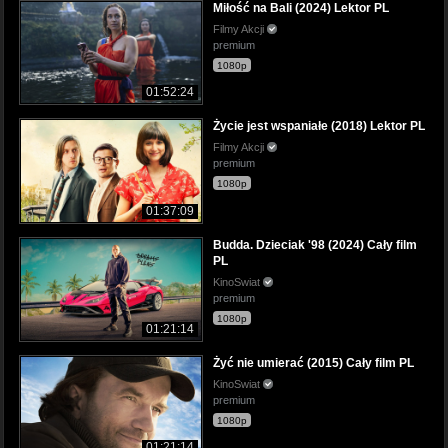
Miłość na Bali (2024) Lektor PL
Filmy Akcji
premium
1080p
01:52:24
Życie jest wspaniałe (2018) Lektor PL
Filmy Akcji
premium
1080p
01:37:09
Budda. Dzieciak '98 (2024) Cały film
PL
KinoSwiat
premium
1080p
01:21:14
Żyć nie umierać (2015) Cały film PL
KinoSwiat
premium
1080p
01:21:14