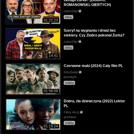
ROMANOWSKI, GIERTYCH)
salon24pl
480p
01:22:23
Szeryf na wygnaniu i drwal bez
siekiery. Czy Ziobro pokonał Żurka?
salon24pl
480p
14:41
Czerwone maki (2024) Cały film PL
KinoSwiat
premium
1080p
01:58:09
Dobra, zła dziewczyna (2022) Lektor
PL
Filmy Akcji
premium
1080p
01:19:24