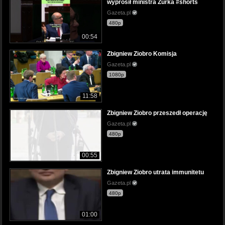
wyprosił ministra Żurka #shorts
Gazeta.pl
480p
00:54
Zbigniew Ziobro Komisja
Gazeta.pl
1080p
11:58
Zbigniew Ziobro przeszedł operację
Gazeta.pl
480p
00:55
Zbigniew Ziobro utrata immunitetu
Gazeta.pl
480p
01:00