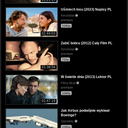
Uśmiech losu (2023) Napisy PL
KinoSwiat
premium
1080p
01:44:03
Zabić bobra (2012) Cały Film PL
KinoSwiat
premium
720p
01:38:04
W świetle dnia (2013) Lektor PL
Filmy Akcji
premium
1080p
01:47:19
Jak Airbus podwójnie wykiwał
Boeinga?
Samoloty
1080p