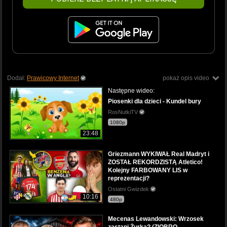
Dodał:
Prawicowy Internet
pokaż opis video
Następne wideo:
Piosenki dla dzieci - Kundel bury
RosNutkiTV
1080p
23:48
Griezmann WYKIWAŁ Real Madryt i
ZOSTAŁ REKORDZISTĄ Atletico!
Kolejny FARBOWANY LIS w
reprezentacji?
Ostatni Gwizdek
10:16
480p
Mecenas Lewandowski: Wrzosek
zastąpi Żurka? (ZIOBRO,