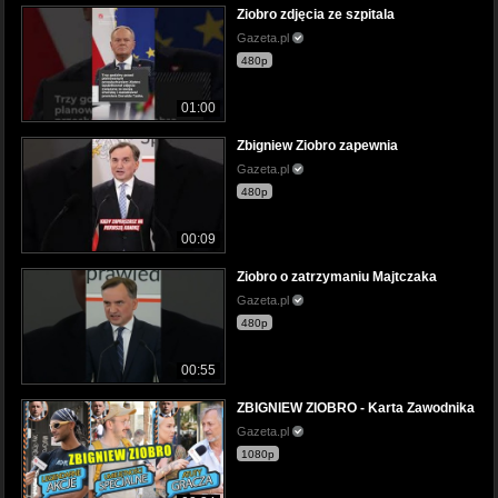
Ziobro zdjęcia ze szpitala
Gazeta.pl
480p
01:00
Zbigniew Ziobro zapewnia
Gazeta.pl
480p
00:09
Ziobro o zatrzymaniu Majtczaka
Gazeta.pl
480p
00:55
ZBIGNIEW ZIOBRO - Karta Zawodnika
Gazeta.pl
1080p