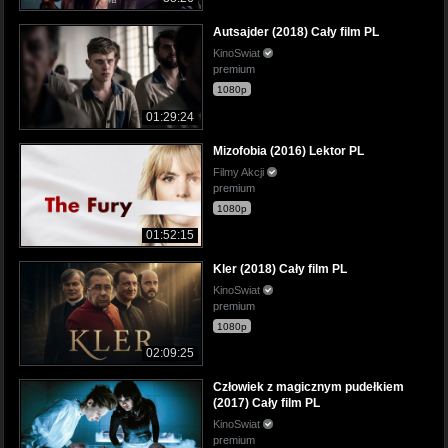
Autsajder (2018) Cały film PL
KinoSwiat
premium
1080p
01:29:24
Mizofobia (2016) Lektor PL
Filmy Akcji
premium
1080p
01:52:15
Kler (2018) Cały film PL
KinoSwiat
premium
1080p
02:09:25
Człowiek z magicznym pudełkiem
(2017) Cały film PL
KinoSwiat
premium