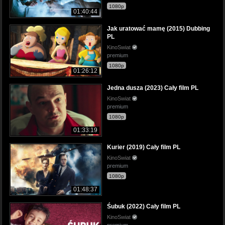
1080p
01:40:44
Jak uratować mamę (2015) Dubbing
PL
KinoSwiat
premium
1080p
01:26:12
Jedna dusza (2023) Cały film PL
KinoSwiat
premium
1080p
01:33:19
Kurier (2019) Cały film PL
KinoSwiat
premium
1080p
01:48:37
Śubuk (2022) Cały film PL
KinoSwiat