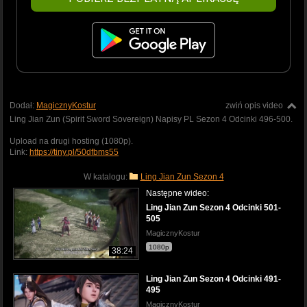
Dodał:
MagicznyKostur
zwiń opis video
Ling Jian Zun (Spirit Sword Sovereign) Napisy PL Sezon 4 Odcinki 496-500.
Upload na drugi hosting (1080p).
Link:
https://tiny.pl/50dfbms55
W katalogu:
Ling Jian Zun Sezon 4
Następne wideo:
Ling Jian Zun Sezon 4 Odcinki 501-
505
MagicznyKostur
1080p
38:24
Ling Jian Zun Sezon 4 Odcinki 491-
495
MagicznyKostur