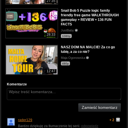
27:35
Snail Bob 5 Puzzle logic family
friendly free game WALKTHROUGH
gameplay + REVIEW + 136 FUN
FACTS
JustBaby
28:33
1080p
NASZ DOM NA MALCIE! Za co go
lubię, a za co nie?
Maja Ogonowska
480p
12:47
Komentarze
Zamieść komentarz
rader129
+ 2
Bardzo dziękuję za tłumaczenie tej serii.
odpowiedz