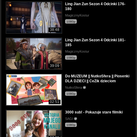
Ling Jian Zun Sezon 4 Odcinki 176-
180
MagicznyKostur
1080p
38:48
Ling Jian Zun Sezon 4 Odcinki 181-
185
MagicznyKostur
1080p
39:09
Do MUZEUM || NutkoSfera || Piosenki
DLA DZIECI || CeZik dzieciom
NutkoSfera
1080p
02:51
3000 sub! - Pokazuje stare filmiki
SAGI
1080p