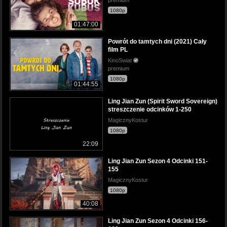
premium
1080p
01:47:00
Powrót do tamtych dni (2021) Cały
film PL
KinoSwiat
premium
1080p
01:44:55
Ling Jian Zun (Spirit Sword Sovereign)
streszczenie odcinków 1-250
MagicznyKostur
1080p
22:09
Ling Jian Zun Sezon 4 Odcinki 151-
155
MagicznyKostur
1080p
40:08
Ling Jian Zun Sezon 4 Odcinki 156-