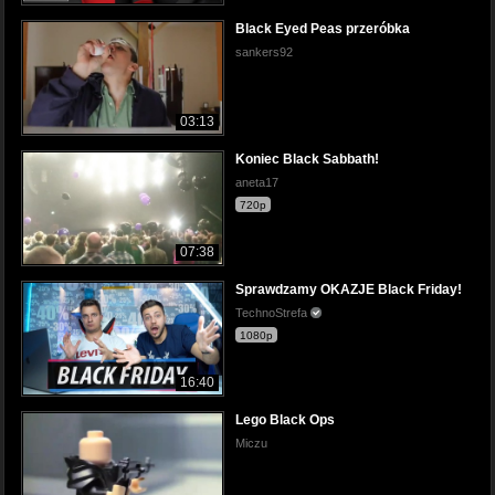
Black Eyed Peas przeróbka
sankers92
03:13
Koniec Black Sabbath!
aneta17
720p
07:38
Sprawdzamy OKAZJE Black Friday!
TechnoStrefa
1080p
16:40
Lego Black Ops
Miczu