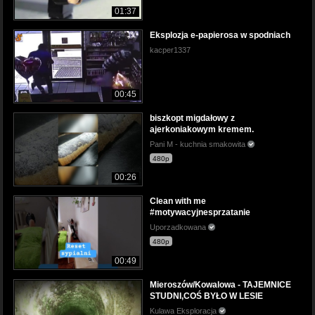
01:37
Eksplozja e-papierosa w spodniach
kacper1337
00:45
biszkopt migdałowy z
ajerkoniakowym kremem.
Pani M - kuchnia smakowita
480p
00:26
Clean with me
#motywacyjnesprzatanie
Uporzadkowana
480p
00:49
Mieroszów/Kowalowa - TAJEMNICE
STUDNI,COŚ BYŁO W LESIE
Kulawa Eksploracja