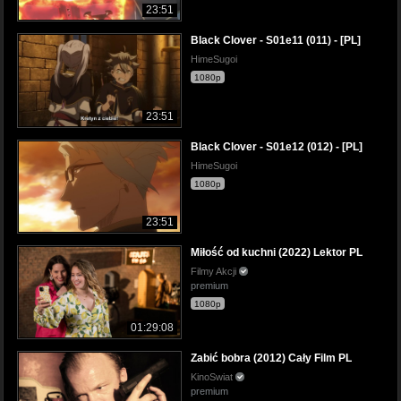
23:51
Black Clover - S01e11 (011) - [PL]
HimeSugoi
1080p
23:51
Black Clover - S01e12 (012) - [PL]
HimeSugoi
1080p
23:51
Miłość od kuchni (2022) Lektor PL
Filmy Akcji
premium
1080p
01:29:08
Zabić bobra (2012) Cały Film PL
KinoSwiat
premium