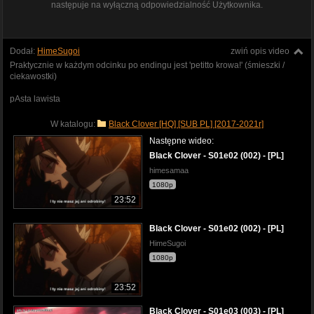
następuje na wyłączną odpowiedzialność Użytkownika.
Dodał:
HimeSugoi
zwiń opis video
Praktycznie w każdym odcinku po endingu jest 'petitto krowa!' (śmieszki /
ciekawostki)
pAsta lawista
W katalogu:
Black Clover [HQ] [SUB PL] [2017-2021r]
Następne wideo:
Black Clover - S01e02 (002) - [PL]
himesamaa
1080p
23:52
Black Clover - S01e02 (002) - [PL]
HimeSugoi
1080p
23:52
Black Clover - S01e03 (003) - [PL]