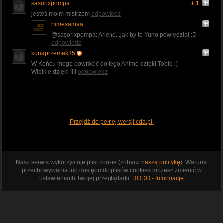
sasorixpompa
+ 1
jesteś moim mistrzem
odpowiedz
himesamaa
@sasorixpompa: Ariene...jak by to Yuno powiedział :D
odpowiedz
kunaprzemek35
W Końcu mogę powrócić do tego Anime dzięki Tobie :)
Wielkie dzięki !!!!
odpowiedz
Przejdź do pełnej wersji cda.pl
Nasz serwis wykorzystuje pliki cookie (zobacz
naszą politykę
). Warunki
przechowywania lub dostępu do plików cookies możesz zmienić w
ustawieniach Twojej przeglądarki.
RODO - Informacje