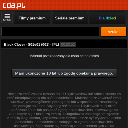
Filmy premium
Seriale premium
Dla dzieci
MENU
szukaj
Black Clover - S01e01 (001) - [PL]
00:23:52
Materiał przeznaczony dla osób pełnoletnich
Mam ukończone 18 lat lub zgodę opiekuna prawnego.
Niniejsza treść została uznana przez Użytkowników lub Administratora za
treść nieodpowiednią dla osób małoletnich. Materiał może zawierać treści
wrażliwe, w szczególności pornografię lub w sposób nieuzasadniony
eksponując przemoc. Aby obejrzeć materiał Użytkownik musi mieć
ukończone 18 lat lub posiadać zgodę przedstawiciela ustawowego na
zapoznanie się z niniejszą treścią. Usługodawca zastrzega, że zgodnie
z treścią Regulaminu, Użytkownikiem Serwisu może być wyłącznie osoba
pełnoletnia lub małoletnia działającą za zgodą przedstawiciela
ustawowego. Zapoznanie się z treścią z naruszeniem tych zasad