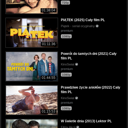
720p
01:38:04
PIĄTEK (2025) Cały film PL
Piątek - serial oryginalny
premium
1080p
01:11:36
Powrót do tamtych dni (2021) Cały
film PL
KinoSwiat
premium
1080p
01:44:55
Prawdziwe życie aniołów (2022) Cały
film PL
KinoSwiat
premium
1080p
01:15:53
W świetle dnia (2013) Lektor PL
Filmy Akcji