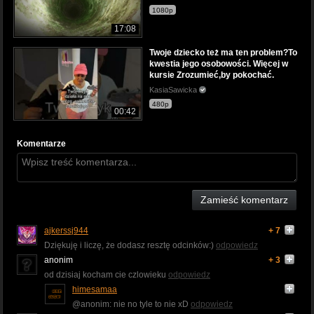
1080p
17:08
Twoje dziecko też ma ten problem?To
kwestia jego osobowości. Więcej w
kursie Zrozumieć,by pokochać.
KasiaSawicka
480p
00:42
Komentarze
Zamieść komentarz
ajkerssj944
+ 7
Dziękuję i liczę, że dodasz resztę odcinków:)
odpowiedz
anonim
+ 3
od dzisiaj kocham cie czlowieku
odpowiedz
himesamaa
@anonim: nie no tyle to nie xD
odpowiedz