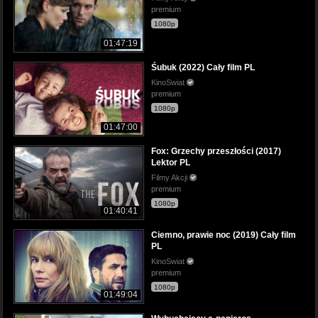
premium
1080p
01:47:19
Śubuk (2022) Cały film PL
KinoSwiat
premium
1080p
01:47:00
Fox: Grzechy przeszłości (2017)
Lektor PL
Filmy Akcji
premium
1080p
01:40:41
Ciemno, prawie noc (2019) Cały film
PL
KinoSwiat
premium
1080p
01:49:04