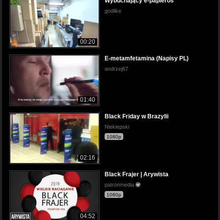
Wybuchający e-papieros
godlike
00:20
E-metamfetamina (Napisy PL)
andrzej67
01:40
Black Friday w Brazylii
Niekiepski
1080p
02:16
Black Frajer | Arywista
patronmedia
1080p
04:52