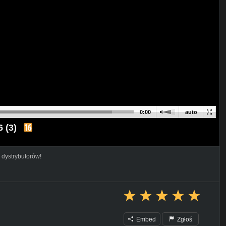
0:00
auto
 (3)
 dystrybutorów!
Embed
Zgłoś