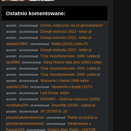
Ostatnio komentowane:
Durnie, zobaczcie, na co głosowaliście!
anonim
skomentował
#Nawrocki #Batyr #protestanci #wybory2025 #polityka
Dźwięk wolności 2023 - lektor pl
anonim
skomentował
Dźwięk wolności 2023 - lektor pl
anonim
skomentował
swiatek19942
Matka (2016) Lektor PL
skomentował
Dźwięk wolności 2023 - lektor pl
anonim
skomentował
Trzej. muszkieterowie. 1993. Lektor.pl
anonim
skomentował
spo9983
Gang Olsena daje dyla (1981) Lektor
skomentował
PL
Trzej. muszkieterowie. 1993. Lektor.pl
anonim
skomentował
Trzej. muszkieterowie. 1993. Lektor.pl
anonim
skomentował
Wojownik z równin 1949 lektor
anonim
skomentował
adamto1234a
Opowieści z krypty (1972)
skomentował
Lektor PL
Last House. lektor
anonim
skomentował
BOGARD. - Godziny rozpaczy. (1955)
anonim
skomentował
lektor
modliszka369
Soulm8te (2026) - napisy pl
skomentował
1080p
SF. OSTATI D. 26
anonim
skomentował
jehudahakohenbenmeir
Połów szczęścia w
skomentował
Jemenie (2011) Lektor PL
jehudahakohenbenmeir
Wedkowanie z
skomentował
Szadokiem
KasetaVHS
Dzielny Mały Toster - LEKTOR
skomentował