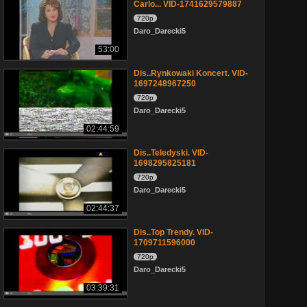
Carlo... VID-1741629579887
720p
Daro_Darecki5
53:00
Dis..Rynkowaki Koncert. VID-
1697248967250
720p
Daro_Darecki5
02:44:59
Dis..Teledyski. VID-
1698295825181
720p
Daro_Darecki5
02:44:37
Dis..Top Trendy. VID-
1709711596000
720p
Daro_Darecki5
03:39:31