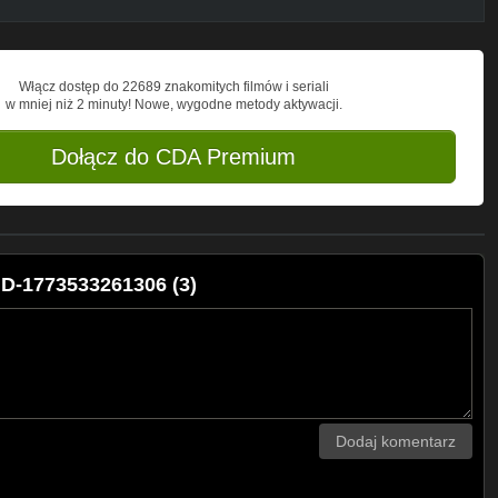
Włącz dostęp do 22689 znakomitych filmów i seriali
w mniej niż 2 minuty! Nowe, wygodne metody aktywacji.
Dołącz do CDA Premium
VID-1773533261306 (3)
Dodaj komentarz