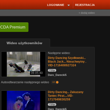
LOGOWANIE
REJESTRACJA
+ dodaj wideo
 CDA Premium
Wideo użytkowników
Następne wideo:
Dirty Dancing Szydłowski...
Black Jack... Nieuchwytny .
VID-1716408927324
720p
06:05:40
Daro_Darecki5
Autoodtwarzanie następnego wideo
on
Dirty Dancing... Zakazany
Taniec Pirat....VID-
1717049830259
720p
Daro_Darecki5