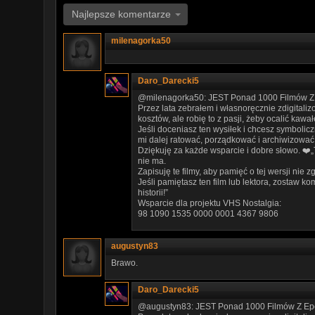
Najlepsze komentarze
milenagorka50
Daro_Darecki5
@milenagorka50: JEST Ponad 1000 Filmów Z E
Przez lata zebrałem i własnoręcznie zdigitali
kosztów, ale robię to z pasji, żeby ocalić kawał
Jeśli doceniasz ten wysiłek i chcesz symboli
mi dalej ratować, porządkować i archiwizować 
Dziękuję za każde wsparcie i dobre słowo. ❤️„
nie ma.
Zapisuję te filmy, aby pamięć o tej wersji nie z
Jeśli pamiętasz ten film lub lektora, zostaw
historii!”
Wsparcie dla projektu VHS Nostalgia:
98 1090 1535 0000 0001 4367 9806
augustyn83
Brawo.
Daro_Darecki5
@augustyn83: JEST Ponad 1000 Filmów Z Epok