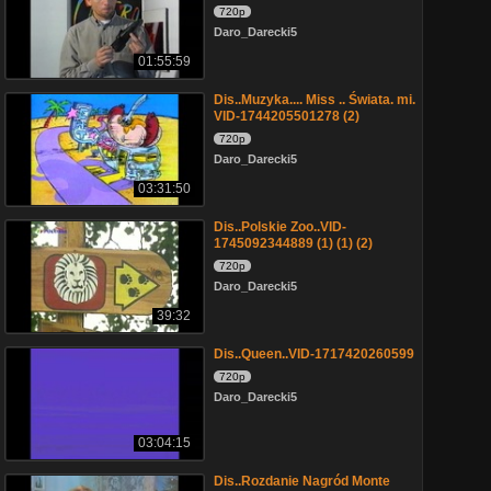
720p
Daro_Darecki5
01:55:59
Dis..Muzyka.... Miss .. Świata. mi.
VID-1744205501278 (2)
720p
Daro_Darecki5
03:31:50
Dis..Polskie Zoo..VID-
1745092344889 (1) (1) (2)
720p
Daro_Darecki5
39:32
Dis..Queen..VID-1717420260599
720p
Daro_Darecki5
03:04:15
Dis..Rozdanie Nagród Monte