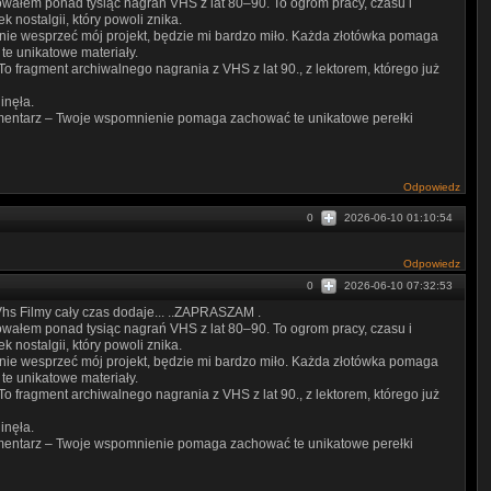
zowałem ponad tysiąc nagrań VHS z lat 80–90. To ogrom pracy, czasu i
ek nostalgii, który powoli znika.
cznie wesprzeć mój projekt, będzie mi bardzo miło. Każda złotówka pomaga
te unikatowe materiały.
To fragment archiwalnego nagrania z VHS z lat 90., z lektorem, którego już
ginęła.
 komentarz – Twoje wspomnienie pomaga zachować te unikatowe perełki
Odpowiedz
0
2026-06-10 01:10:54
Odpowiedz
0
2026-06-10 07:32:53
s Filmy cały czas dodaje... ..ZAPRASZAM .
zowałem ponad tysiąc nagrań VHS z lat 80–90. To ogrom pracy, czasu i
ek nostalgii, który powoli znika.
cznie wesprzeć mój projekt, będzie mi bardzo miło. Każda złotówka pomaga
te unikatowe materiały.
To fragment archiwalnego nagrania z VHS z lat 90., z lektorem, którego już
ginęła.
 komentarz – Twoje wspomnienie pomaga zachować te unikatowe perełki