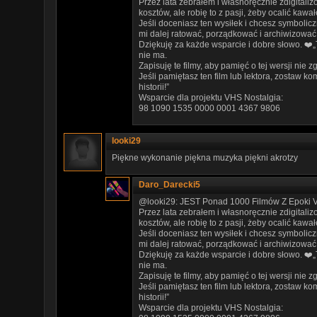
Przez lata zebrałem i własnoręcznie zdigitali
kosztów, ale robię to z pasji, żeby ocalić kawał
Jeśli doceniasz ten wysiłek i chcesz symboli
mi dalej ratować, porządkować i archiwizować 
Dziękuję za każde wsparcie i dobre słowo. ❤️„
nie ma.
Zapisuję te filmy, aby pamięć o tej wersji nie z
Jeśli pamiętasz ten film lub lektora, zostaw
historii!”
Wsparcie dla projektu VHS Nostalgia:
98 1090 1535 0000 0001 4367 9806
looki29
Piękne wykonanie piękna muzyka piękni akrotzy
Daro_Darecki5
@looki29: JEST Ponad 1000 Filmów Z Epoki Vh
Przez lata zebrałem i własnoręcznie zdigitali
kosztów, ale robię to z pasji, żeby ocalić kawał
Jeśli doceniasz ten wysiłek i chcesz symboli
mi dalej ratować, porządkować i archiwizować 
Dziękuję za każde wsparcie i dobre słowo. ❤️„
nie ma.
Zapisuję te filmy, aby pamięć o tej wersji nie z
Jeśli pamiętasz ten film lub lektora, zostaw
historii!”
Wsparcie dla projektu VHS Nostalgia: