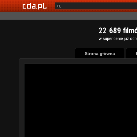
2
2
6
8
9
film
w super cenie już od 2
Strona główna