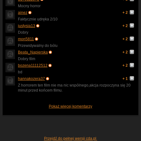
Mocny horror
ainez
+ 2
Faktycznie udręka 2/10
justysia13
+ 2
Dobry
mon5811
+ 2
Przewidywalny do bólu
Beata_Napierska
+ 2
Dobry film
bozena11112512
+ 2
bd
hannakozera37
+ 1
Z horrorem ten film nie ma nic wspólnego,akcja rozpoczyna się 20
minut przed końcem filmu.
Pokaż więcej komentarzy
Przejdź do pełnej wersji cda.pl