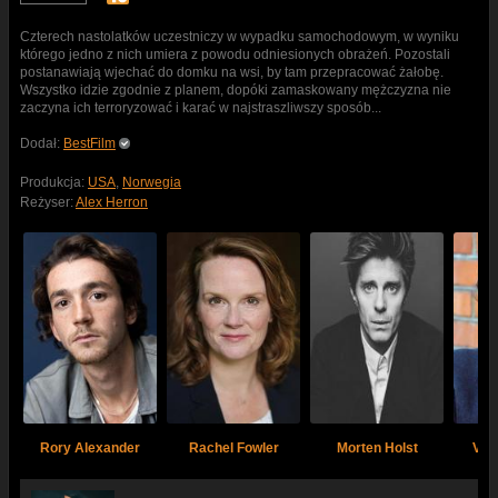
Czterech nastolatków uczestniczy w wypadku samochodowym, w wyniku
którego jedno z nich umiera z powodu odniesionych obrażeń. Pozostali
postanawiają wjechać do domku na wsi, by tam przepracować żałobę.
Wszystko idzie zgodnie z planem, dopóki zamaskowany mężczyzna nie
zaczyna ich terroryzować i karać w najstraszliwszy sposób...
Dodał:
BestFilm
Produkcja:
USA
,
Norwegia
Reżyser:
Alex Herron
Rory Alexander
Rachel Fowler
Morten Holst
Van