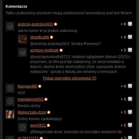
Komentarze
Tylko użytkownicy premium mogą zamieszczać komentarze pod tym filmem
andrzej-andrzej2403
+ 9
Jak to horror to ja jestem zakonnicą
Venefica86
+ 4
@andrzej-andrzej2403: Siostra Romana?
szymon-reglinski
+ 3
@wojcikpaulina840712: ostatnio oglądałem Malum (2023) i
przyznam, że film jest tak nakręcony, że serce kołatało a
dawno, dawno temu skończyłem 15lat. naprawde dobrze
nakręcony - gorzej z fabułą ale mówimy o emocjach.
Pokaż wszystkie odpowiedzi [2]
Margaret86
+ 4
4/10
mariakwolek53
+ 3
Bardzo dobry
Malgorzata-dzon
+ 3
Dobry koniec zaskakujący
mon5811
+ 2
@Malgorzata-dzon: przecież od początku wiadomo kto
d178111572
+ 3