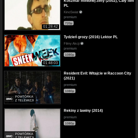
Koszmar minionej zimy (2002), Cały film
PL
KinoSwiat
premium
720p
01:28:42
Tydzień grozy (2016) Lektor PL
Filmy Akcji
premium
1080p
01:48:03
Resident Evil: Witajcie w Raccoon City
(2021)
premium
1080p
POWTÓRKA
Z TELEWIZJI
Rekiny z lawiny (2014)
premium
1080p
POWTÓRKA
Z TELEWIZJI