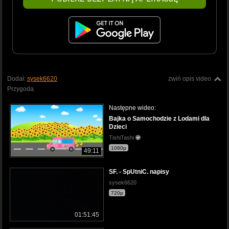
Dodał:
sysek6620
zwiń opis video
Przygoda.
Następne wideo:
Bajka o Samochodzie z Lodami dla
Dzieci
TishiTashi
1080p
49:11
SF. - SpUtniC. napisy
sysek6620
720p
01:51:45