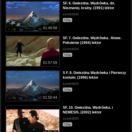
SF. 6. Gwiezdna. Wędrówka. do.
Nieznanej. krainy. (1991) lektor
sysek6620
720p
01:49:58
SF. 7. Gwiezdna. Wędrówka. -Nowe.
Pokolenie (1994) lektor
sysek6620
720p
01:57:59
S F. 8. Gwiezdna Wędrówka i Pierwszy
kontakt. (1996) lektor
sysek6620
720p
01:50:44
SF. 10. Gwiezdna. Wędrówka. i
NEMESIS. (2002) lektor
sysek6620
720p