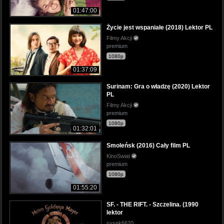
01:47:00
Życie jest wspaniałe (2018) Lektor PL
Filmy Akcji
premium
1080p
01:37:09
Surinam: Gra o władzę (2020) Lektor
PL
Filmy Akcji
premium
1080p
01:32:01
Smoleńsk (2016) Cały film PL
KinoSwiat
premium
1080p
01:55:20
SF. - THE RIFT. - Szczelina. (1990
lektor
sysek6620