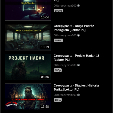
PL]
Oldcreepyman100
1080p
10:04
Creepypasta - Długa Podróż
Pociągiem [Lektor PL]
Oldcreepyman100
1080p
10:19
Creepypasta - Projekt Hadar #2
[Lektor PL]
Oldcreepyman100
480p
08:56
Creepypasta - Diggles: Historia
Torika [Lektor PL]
Oldcreepyman100
480p
13:58