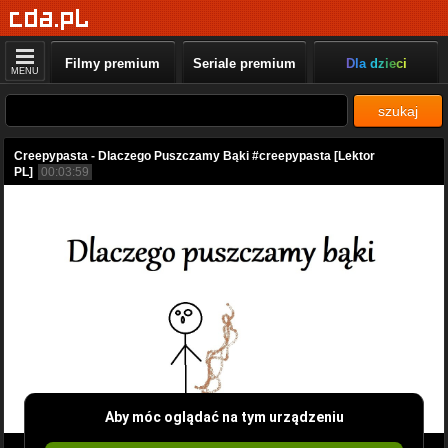
Filmy premium
Seriale premium
Dla dzieci
MENU
szukaj
Creepypasta - Dlaczego Puszczamy Bąki #creepypasta [Lektor
PL]
00:03:59
Aby móc oglądać na tym urządzeniu