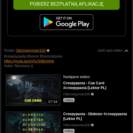
POBIERZ BEZPŁATNĄ APLIKACJĘ
Dodał:
Oldcreepyman100
zwiń opis video
#creepypasta #horror #horrorstories
https://youtu.be/sVhz3NBoHmk
Autor: Nieznany ()
Następne wideo:
Creepypasta - Cue Card
#creepypasta [Lektor PL]
Oldcreepyman100
1080p
07:44
Creepypasta - Globster #creepypasta
[Lektor PL]
Oldcreepyman100
1080p