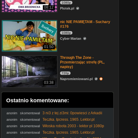
1080p
08:12
Plotek.pl
nic NIE PAMIĘTAM - Suchary
#176
1080p
Cyber Marian
01:50
Through The Zone -
Przemierzając strefę (PL,
napisy)
720p
Napromieniowani.pl
03:38
Ostatnio komentowane:
3 ni3 z tej zi3mi: 0powiesci z Arkadii
anonim
skomentował
odcinek 13 polski dubbing
Teczka. Ipcress. 1965. Lektor.pl
anonim
skomentował
Włoska robota 2003 - lektor pl 1080p
anonim
skomentował
Teczka. Ipcress. 1965. Lektor.pl
anonim
skomentował