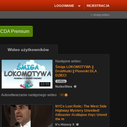
LOGOWANIE
REJESTRACJA
+ dodaj wideo
 CDA Premium
Wideo użytkowników
Następne wideo:
Śmiga LOKOMOTYWA ||
DrobNutki || Piosenki DLA
DZIECI
1080p
03:55
NutkoSfera
Autoodtwarzanie następnego wideo
on
NYCs Lost Relic: The West Side
Highway Mystery Unveiled!
#disaster #collapse #nyc Unveil
the m
It’s History X