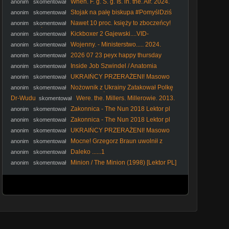
When. F. g. S. g. Is. in. the. Air. 2024.
anonim
skomentował
Film.pl
Stojak na pałę biskupa #PomyślDziś
anonim
skomentował
odc. 2644
Nawet 10 proc. księży to zboczeńcy!
anonim
skomentował
#IPPTVNaŻywo #ksiądz #kler
Kickboxer 2 Gajewski....VID-
anonim
skomentował
1744780529332 (1)
Wojenny. - Ministerstwo..... 2024.
anonim
skomentował
napisy
2026 07 23 peyx happy thursday
anonim
skomentował
Inside Job Szwindel / Anatomia
anonim
skomentował
Kryzysu / 2010 Film dokumentalny / PL480p
UKRAIŃCY PRZERAŻENI! Masowo
anonim
skomentował
PAKUJĄ WALIZKI i Uciekają z Polski [ NAGRANIA ]
Nożownik z Ukrainy Zatakował Polkę
anonim
skomentował
we Wrocławiu! Kobieta Walczy o Życie w Szpitalu! - Analiza
Dr-Wudu
Were. the. Millers. Millerowie. 2013.
skomentował
Ator
Lektor.pl
Zakonnica - The Nun 2018 Lektor pl
anonim
skomentował
Zakonnica - The Nun 2018 Lektor pl
anonim
skomentował
UKRAIŃCY PRZERAŻENI! Masowo
anonim
skomentował
PAKUJĄ WALIZKI i Uciekają z Polski [ NAGRANIA ]
Mocne! Grzegorz Braun uwolnił z
anonim
skomentował
kordonu policji Piotrka z C. H. W. D. P. TV
Daleko ......1
anonim
skomentował
Minion / The Minion (1998) [Lektor PL]
anonim
skomentował