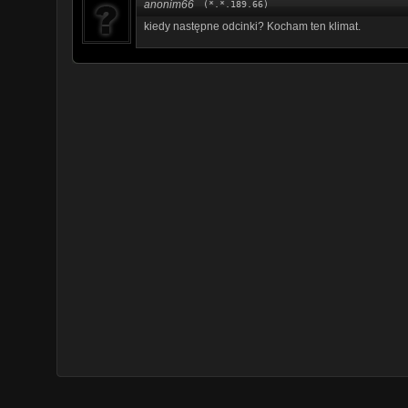
anonim66
(*.*.189.66)
kiedy następne odcinki? Kocham ten klimat.