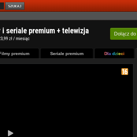
y i seriale premium + telewizja
Dołącz
do
3,99 zł / miesiąc
Filmy premium
Seriale premium
Dla dzieci