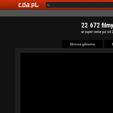
2
2
6
7
2
film
w super cenie już od 2
Strona główna