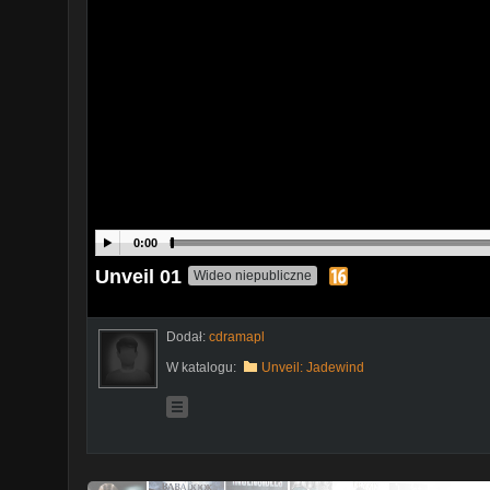
0:00
Unveil 01
Wideo niepubliczne
Dodał:
cdramapl
W katalogu:
Unveil: Jadewind