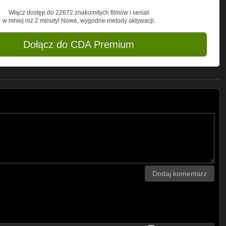
Włącz dostęp do 22672 znakomitych filmów i seriali
w mniej niż 2 minuty! Nowe, wygodne metody aktywacji.
Dołącz do CDA Premium
Dodaj komentarz