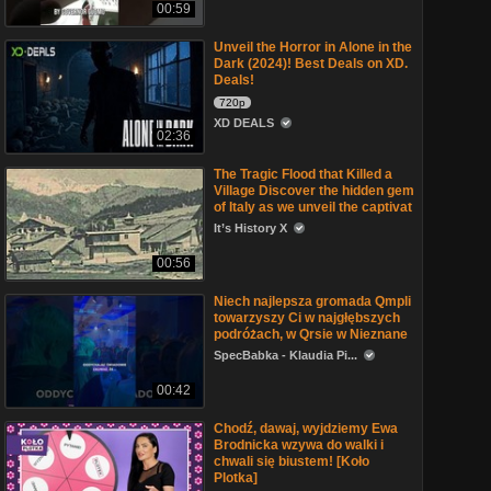
00:59
Unveil the Horror in Alone in the
Dark (2024)! Best Deals on XD.
Deals!
720p
XD DEALS
02:36
The Tragic Flood that Killed a
Village Discover the hidden gem
of Italy as we unveil the captivat
It’s History X
00:56
Niech najlepsza gromada Qmpli
towarzyszy Ci w najgłębszych
podróżach, w Qrsie w Nieznane
SpecBabka - Klaudia Pi...
00:42
Chodź, dawaj, wyjdziemy Ewa
Brodnicka wzywa do walki i
chwali się biustem! [Koło
Plotka]