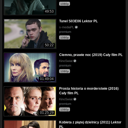
1080p
49:53
Tunel S03E06 Lektor PL
s-mediaPL
premium
1080p
50:22
Ciemno, prawie noc (2019) Cały film PL
KinoSwiat
premium
1080p
01:49:04
Prosta historia o morderstwie (2016)
Cały film PL
KinoSwiat
premium
1080p
01:25:29
Kobieta z piątej dzielnicy (2011) Lektor
PL