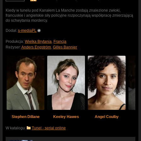
Kiedy w tunelu pod Kanałem La Manche zostają znalezione zwłoki,
francuskie i angielskie siły policyjne rozpoczynają współpracę zmierzającą
do schwytania mordercy.
Dodał:
s-mediaPL
Produkcja:
Wielka Brytania
,
Francja
Reżyser:
Anders Engström
,
Gilles Bannier
Stephen Dillane
Keeley Hawes
Angel Coulby
Ja
W katalogu:
Tunel - serial online