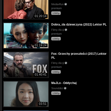
Media4fun
premium
1080p
01:20:14
Dobra, zła dziewczyna (2022) Lektor PL
Filmy Akcji
premium
1080p
01:19:24
Fox: Grzechy przeszłości (2017) Lektor
PL
Filmy Akcji
premium
1080p
01:40:41
MaJLo - Oddychaj
Sounddict
1080p
03:51