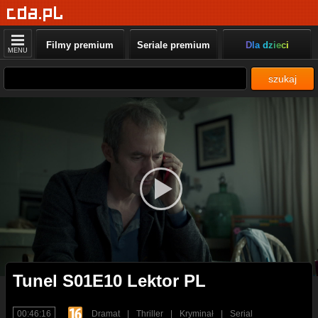
Filmy premium
Seriale premium
Dla dzieci
MENU
szukaj
Tunel S01E10 Lektor PL
00:46:16
Dramat
|
Thriller
|
Kryminał
|
Serial