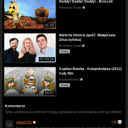
Daddy! Daddy! Daddy! - Broccoli
Kineskop Studio
01:29
Nielicha historia (gość: Małgorzata
Zmaczyńska)
W Wolnej Chwili
1080p
01:43:14
Kapitan Bomba - Kutapokalipsa (2012)
Cały film
KapitanBomba
1080p
54:57
Komentarze
Tylko użytkownicy premium mogą zamieszczać komentarze pod tym filmem
witek025c
+ 4