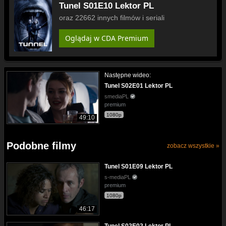
Tunel S01E10 Lektor PL
oraz 22662 innych filmów i seriali
Oglądaj w CDA Premium
Następne wideo:
Tunel S02E01 Lektor PL
smediaPL
premium
1080p
49:10
Podobne filmy
zobacz wszystkie »
Tunel S01E09 Lektor PL
s-mediaPL
premium
1080p
46:17