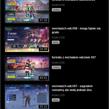
Koder1235
1080p
37:16
overwatch odc#06 - mega fajnie się
grało
Koder1235
480p
24:38
fortnite z michałem odcinek #07
Koder1235
1080p
40:41
overwatch odc#07 - zagrałem
ramattrą ale wolę jednak dva
Koder1235
480p
35:10