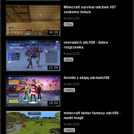
Minecraft survival odcinek #07
szukamy żelaza
Koder1235
720p
34:39
overwatch odc#08 - dobra
rozgrzewka
Koder1235
480p
21:59
fortnite z ekipą odcinek#08
Koder1235
1080p
18:54
minecraft better fantasy odc#08 -
nauki magii
Koder1235
1080p