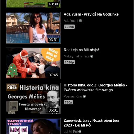
43:30
Ada Yushi - Przyjdź Na Godzinkę
Ada Yushi
1080p
03:51
Reakcja na Mikołaja!
Maksymalny Tata
1080p
07:45
Historia kina, odc.2: Georges Méliès -
Twórca widowiska filmowego
Poznać Kino
720p
05:01
Zapowiedź trasy Rozstrojeni tour
2023 - Lej Mi Pół
Lej Mi Pol