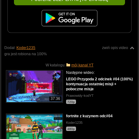
Dodał:
Koder1235
zwiń opis video
gra jest robiona na 100%
W katalogu:
mój kanał YT
Następne wideo:
LEGO Przygoda 2 odcinek #04 (100%)
kontynuacja ostatniej misji +
poboczne misje
Prawowidy-kodYT
37:36
720p
fortnite z kuzynem odc#04
Koder1235
480p