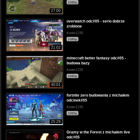
1080p
27:00
overwatch odc#05 - serio dobrze
zrobione
Koder1235
1080p
21:02
minecraft better fantasy odc#05 -
budowa bazy
Koder1235
1080p
40:01
fortnite zero budowania z michałem
odcinek#05
Koder1235
1080p
25:29
Gramy w the Forest z michałem live
odc#05