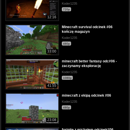
Koder1235
720p
12:16
Minecraft survival odcinek #06
kończę magazyn
Koder1235
480p
33:00
minecraft better fantasy odc#06 -
zaczynamy eksplorację
Koder1235
1080p
41:55
minecraft z ekipą odcinek #06
Koder1235
480p
23:08
fortnite z michałem odcinek#06