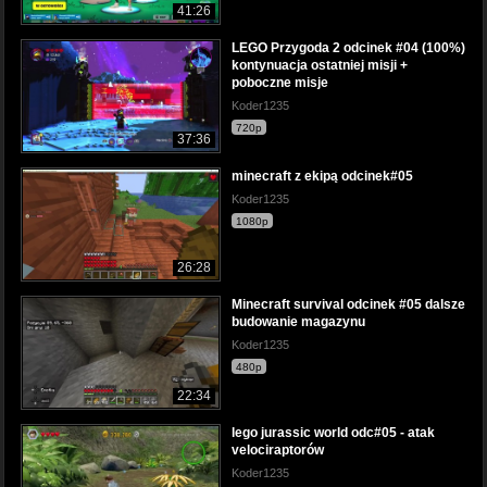
41:26
LEGO Przygoda 2 odcinek #04 (100%)
kontynuacja ostatniej misji +
poboczne misje
Koder1235
720p
37:36
minecraft z ekipą odcinek#05
Koder1235
1080p
26:28
Minecraft survival odcinek #05 dalsze
budowanie magazynu
Koder1235
480p
22:34
lego jurassic world odc#05 - atak
velociraptorów
Koder1235