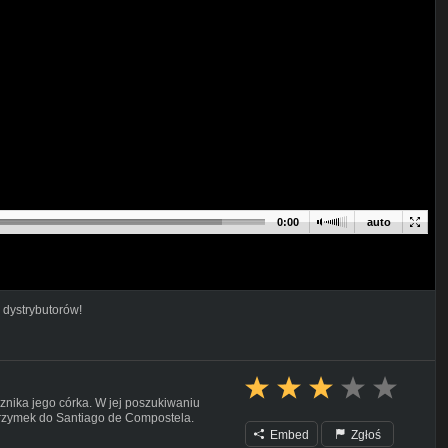
0:00
auto
 dystrybutorów!
znika jego córka. W jej poszukiwaniu
rzymek do Santiago de Compostela.
Embed
Zgłoś