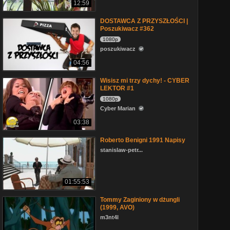
12:59
DOSTAWCA Z PRZYSZŁOŚCI |
Poszukiwacz #362
1080p
poszukiwacz
04:56
Wisisz mi trzy dychy! - CYBER
LEKTOR #1
1080p
Cyber Marian
03:38
Roberto Benigni 1991 Napisy
stanislaw-petr...
01:55:53
Tommy Zaginiony w dżungli
(1999, AVO)
m3nt4l