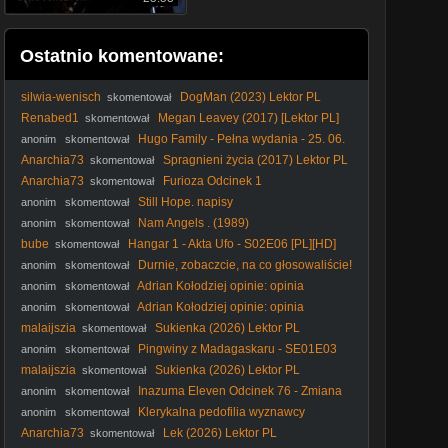
Ostatnio komentowane:
silwia-wenisch
DogMan (2023) Lektor PL
skomentował
Renabed1
Megan Leavey (2017) [Lektor PL]
skomentował
Hugo Family - Pełna wydania - 25. 06.
anonim
skomentował
2005
Anarchia73
Spragnieni życia (2017) Lektor PL
skomentował
Anarchia73
Furioza Odcinek 1
skomentował
Still Hope. napisy
anonim
skomentował
Nam Angels . (1989)
anonim
skomentował
bube
Hangar 1 - Akta Ufo - S02E06 [PL][HD]
skomentował
Durnie, zobaczcie, na co głosowaliście!
anonim
skomentował
#Nawrocki #Batyr #protestanci #wybory2025 #polityka
Adrian Kołodziej opinie: opinia
anonim
skomentował
uczestniczki coachingu z dnia 18. 02. 2026
Adrian Kołodziej opinie: opinia
anonim
skomentował
uczestniczki coachingu z dnia 18. 02. 2026
malaijszia
Sukienka (2026) Lektor PL
skomentował
Pingwiny z Madagaskaru - SE01E03
anonim
skomentował
Sąsiad Z Księżyca - Nawiedzone Zoo
malaijszia
Sukienka (2026) Lektor PL
skomentował
Inazuma Eleven Odcinek 76 - Zmiana
anonim
skomentował
reprezentacji? (Polski Dubbing)
Klerykalna pedofilia wyznawcy
anonim
skomentował
Molocha #kler #katolicyzm #Kościółkatolicki #katokomuna
Anarchia73
Lek (2026) Lektor PL
skomentował
#polityka