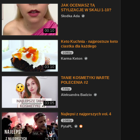
JAK OCENIASZ TĄ
STYLIZACJE W SKALI 1-10?
Słodka Ada
00:10
Keto Kuchnia - najprostsze keto
ciastka dla każdego
1080p
Karma Keton
03:10
TANIE KOSMETYKI WARTE
POLECENIA #2
720p
Aleksandra Badzio
03:05
Najlepsi z najgorszych vol. 4
1080p
PytaPL
25:53