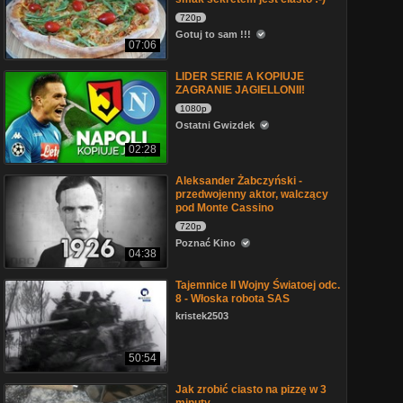
720p
Gotuj to sam !!!
07:06
LIDER SERIE A KOPIUJE
ZAGRANIE JAGIELLONII!
1080p
Ostatni Gwizdek
02:28
Aleksander Żabczyński -
przedwojenny aktor, walczący
pod Monte Cassino
720p
Poznać Kino
04:38
Tajemnice II Wojny Światoej odc.
8 - Włoska robota SAS
kristek2503
50:54
Jak zrobić ciasto na pizzę w 3