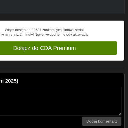
Włącz dostęp do 22687 znakomitych filmów i seriali
w mniej niż 2 minuty! Nowe, wygodne metody aktywacji.
Dołącz do CDA Premium
m 2025)
Dodaj komentarz