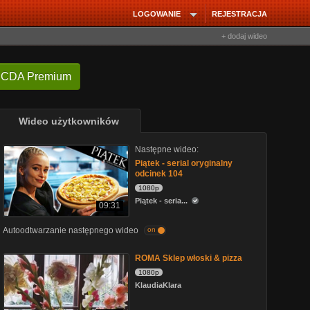
LOGOWANIE
REJESTRACJA
+ dodaj wideo
 CDA Premium
Wideo użytkowników
Następne wideo:
Piątek - serial oryginalny
odcinek 104
1080p
Piątek - seria...
09:31
Autoodtwarzanie następnego wideo
on
ROMA Sklep włoski & pizza
1080p
KlaudiaKlara