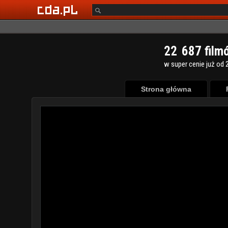
2
2
6
8
7
film
w super cenie już od 2
Strona główna