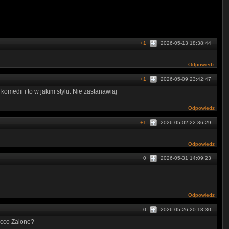
+1
2026-05-13 18:38:44
Odpowiedz
+1
2026-05-09 23:42:47
omedii i to w jakim stylu. Nie zastanawiaj
Odpowiedz
+1
2026-05-02 22:36:29
Odpowiedz
0
2026-05-31 14:09:23
Odpowiedz
0
2026-05-26 20:13:30
hecco Zalone?