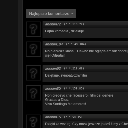
Najlepsze komentarze
anonim72
(*.*.119.72)
Fajna komedia , dziekuje
anonim184
(*.*.43.184)
No pierwsza klasa... Dawno nie oglądałem tak dobrej k
się! Odpalaj!
anonim63
(*.*.216.63)
Dziękuję, sympatyczny film
anonim85
(*.*.158.85)
Non credevo che facessero i film del genere.
Gracias a Dios.
Viva Santiago Matamoros!
anonim15
(*.*.53.15)
Dzięki za wrzutę. Czy masz jeszcze jakieś filmy z C