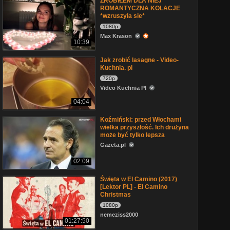
ZROBIŁEM DLA NIEJ
ROMANTYCZNA KOLACJE
*wzruszyła sie*
1080p
Max Krason
10:39
Jak zrobić lasagne - Video-
Kuchnia. pl
720p
Video Kuchnia Pl
04:04
Koźmiński: przed Włochami
wielka przyszłość. Ich drużyna
może być tylko lepsza
Gazeta.pl
02:09
Święta w El Camino (2017)
[Lektor PL] - El Camino
Christmas
1080p
nemeziss2000
01:27:50