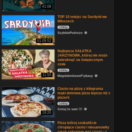
41:08
TOP 10 miejsc na Sardynii we
Włoszech
1080p
SzybkiePodroze
01:09:52
Najlepsza SAŁATKA
JARZYNOWA, której nie może
zabraknąć na świątecznym
stole
1080p
11:55
MagdalenkoweFrykasy
Ciasto na pizzę z kilograma
mąki domowa pizza lepsza niż z
pizzerii
1080p
Gotuj to sam !!!
19:20
Pizza której szukaliście
chrupiące ciasto i niesamowity
smak sekretem jest ciasto :-)