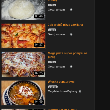
minuty
720p
Gotuj to sam !!!
03:46
Jak zrobić pizzę zawijaną
720p
Gotuj to sam !!!
04:37
Mega pizza super pomysł na
pizzę
720p
Gotuj to sam !!!
07:25
Włoska zupa z dyni
1080p
MagdalenkoweFrykasy
04:49