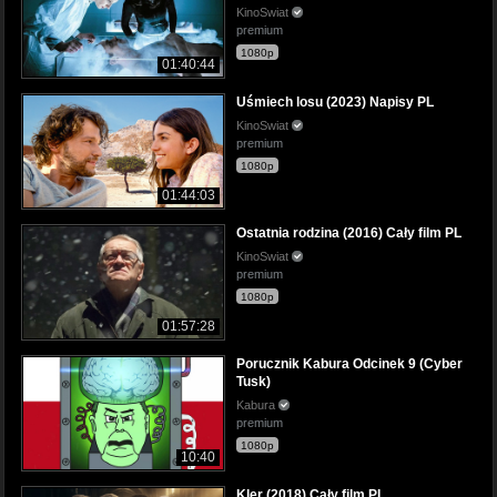
KinoSwiat
premium
1080p
01:40:44
Uśmiech losu (2023) Napisy PL
KinoSwiat
premium
1080p
01:44:03
Ostatnia rodzina (2016) Cały film PL
KinoSwiat
premium
1080p
01:57:28
Porucznik Kabura Odcinek 9 (Cyber
Tusk)
Kabura
premium
1080p
10:40
Kler (2018) Cały film PL