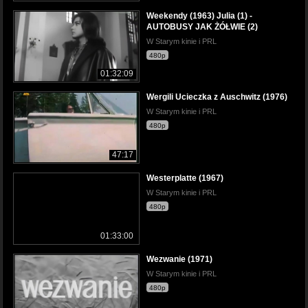
Weekendy (1963) Julia (1) -
AUTOBUSY JAK ŻÓŁWIE (2)
W Starym kinie i PRL
480p
01:32:09
Wergili Ucieczka z Auschwitz (1976)
W Starym kinie i PRL
480p
47:17
Westerplatte (1967)
W Starym kinie i PRL
480p
01:33:00
Wezwanie (1971)
W Starym kinie i PRL
480p