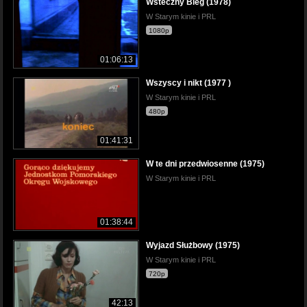
Wsteczny Bieg (1978)
W Starym kinie i PRL
1080p
01:06:13
Wszyscy i nikt (1977 )
W Starym kinie i PRL
480p
01:41:31
W te dni przedwiosenne (1975)
W Starym kinie i PRL
01:38:44
Wyjazd Służbowy (1975)
W Starym kinie i PRL
720p
42:13