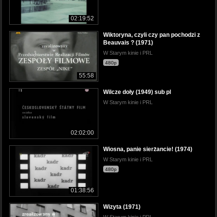
02:19:52
Wiktoryna, czyli czy pan pochodzi z
Beauvais ? (1971)
W Starym kinie i PRL
480p
55:58
Wilcze doły (1949) sub pl
W Starym kinie i PRL
02:02:00
Wiosna, panie sierżancie! (1974)
W Starym kinie i PRL
480p
01:38:56
Wizyta (1971)
W Starym kinie i PRL