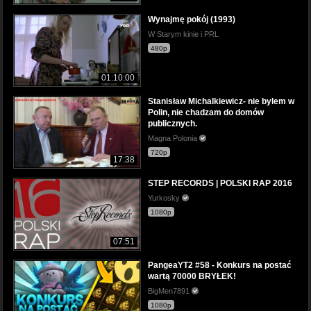
Wynajmę pokój (1993)
W Starym kinie i PRL
480p
01:10:00
Stanisław Michalkiewicz- nie bylem w
Polin, nie chadzam do domów
publicznych.
Magna Polonia
720p
17:38
STEP RECORDS | POLSKI RAP 2016
Yurkosky
1080p
07:51
PangeaYT2 #58 - Konkurs na postać
wartą 70000 BRYŁEK!
BigMen7891
1080p