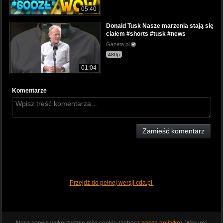
05:40
Donald Tusk Nasze marzenia stają się
ciałem #shorts #tusk #news
Gazeta.pl
480p
01:04
Komentarze
Zamieść komentarz
Przejdź do pełnej wersji cda.pl
Nasz serwis wykorzystuje pliki cookie (zobacz
naszą politykę
). Warunki