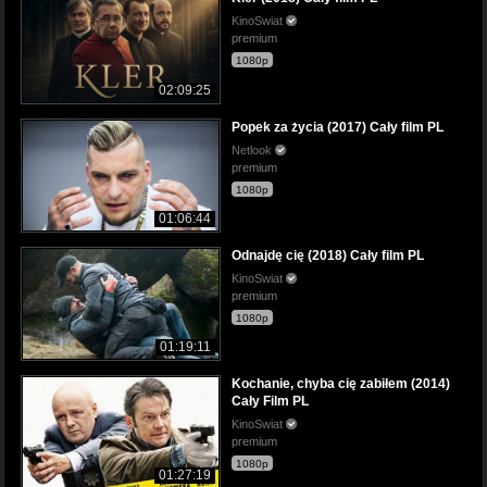
KinoSwiat
premium
1080p
02:09:25
Popek za życia (2017) Cały film PL
Netlook
premium
1080p
01:06:44
Odnajdę cię (2018) Cały film PL
KinoSwiat
premium
1080p
01:19:11
Kochanie, chyba cię zabiłem (2014)
Cały Film PL
KinoSwiat
premium
1080p
01:27:19