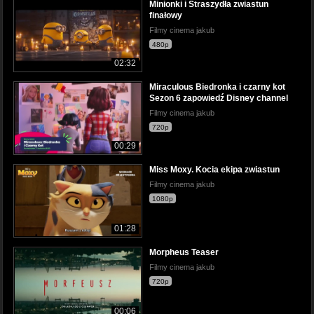
Minionki i Straszydła zwiastun
finałowy
Filmy cinema jakub
480p
02:32
Miraculous Biedronka i czarny kot
Sezon 6 zapowiedź Disney channel
Filmy cinema jakub
720p
00:29
Miss Moxy. Kocia ekipa zwiastun
Filmy cinema jakub
1080p
01:28
Morpheus Teaser
Filmy cinema jakub
720p
00:06