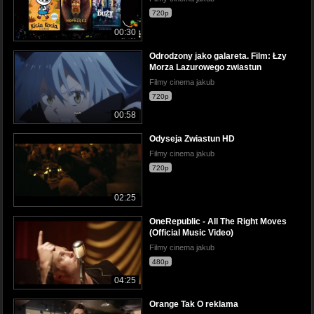
720p
00:30
Odrodzony jako galareta. Film: Łzy
Morza Lazurowego zwiastun
Filmy cinema jakub
720p
00:58
Odyseja Zwiastun HD
Filmy cinema jakub
720p
02:25
OneRepublic - All The Right Moves
(Official Music Video)
Filmy cinema jakub
480p
04:25
Orange Tak O reklama