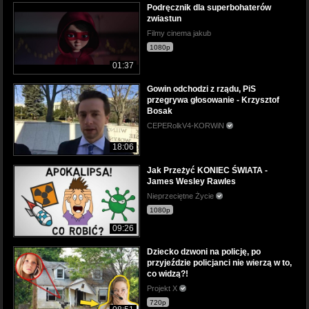
Podręcznik dla superbohaterów
zwiastun
Filmy cinema jakub
1080p
01:37
Gowin odchodzi z rządu, PiS
przegrywa głosowanie - Krzysztof
Bosak
CEPERolkV4-KORWiN
18:06
Jak Przeżyć KONIEC ŚWIATA -
James Wesley Rawles
Nieprzeciętne Życie
1080p
09:26
Dziecko dzwoni na policję, po
przyjeździe policjanci nie wierzą w to,
co widzą?!
Projekt X
720p