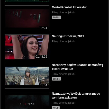
Mortal Kombat II zwiastun
Filmy cinema jakub
1080p
02:24
Na ringu z rodziną 2019
Filmy cinema jakub
01:48:25
Narodziny bogów: Starcie demonów |
polski zwiastun
Filmy cinema jakub
1080p
01:54
Naznaczony: Wyjście z mrocznego
wymiaru zwiastun
Filmy cinema jakub
480p