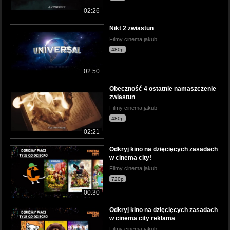
02:26
Nikt 2 zwiastun
Filmy cinema jakub
480p
02:50
Obeczność 4 ostatnie namaszczenie
zwiastun
Filmy cinema jakub
480p
02:21
Odkryj kino na dzięcięcych zasadach
w cinema city!
Filmy cinema jakub
720p
00:30
Odkryj kino na dzięcięcych zasadach
w cinema city reklama
Filmy cinema jakub