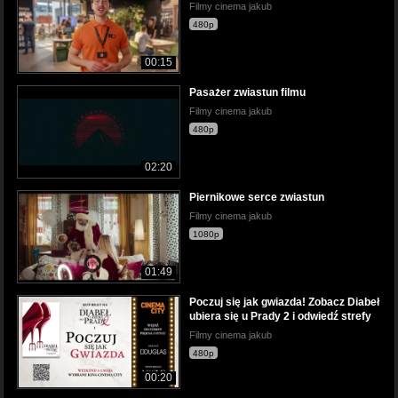
Filmy cinema jakub
480p
00:15
Pasażer zwiastun filmu
Filmy cinema jakub
480p
02:20
Piernikowe serce zwiastun
Filmy cinema jakub
1080p
01:49
Poczuj się jak gwiazda! Zobacz Diabeł
ubiera się u Prady 2 i odwiedź strefy
Filmy cinema jakub
480p
00:20