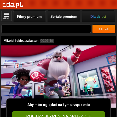
Filmy premium
Seriale premium
Dla dzieci
MENU
szukaj
Mikołaj i ekipa zwiastun
00:01:40
Aby móc oglądać na tym urządzeniu
POBIERZ BEZPŁATNĄ APLIKACJĘ