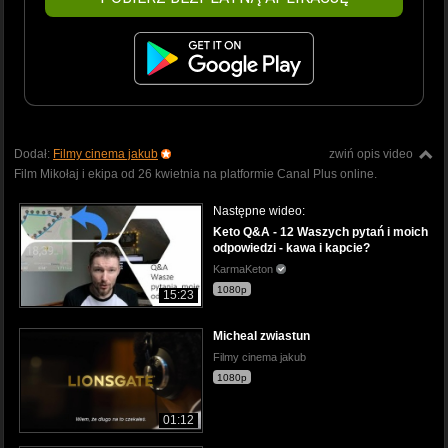
Dodał:
Filmy cinema jakub
zwiń opis video
Film Mikołaj i ekipa od 26 kwietnia na platformie Canal Plus online.
Następne wideo:
Keto Q&A - 12 Waszych pytań i moich
odpowiedzi - kawa i kapcie?
KarmaKeton
1080p
15:23
Micheal zwiastun
Filmy cinema jakub
1080p
01:12