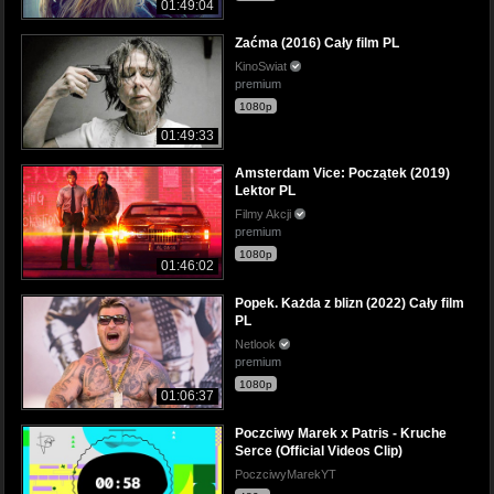
01:49:04
Zaćma (2016) Cały film PL
KinoSwiat
premium
1080p
01:49:33
Amsterdam Vice: Początek (2019)
Lektor PL
Filmy Akcji
premium
1080p
01:46:02
Popek. Każda z blizn (2022) Cały film
PL
Netlook
premium
1080p
01:06:37
Poczciwy Marek x Patris - Kruche
Serce (Official Videos Clip)
PoczciwyMarekYT