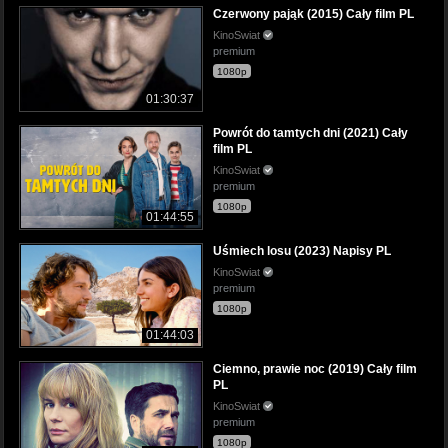
Czerwony pająk (2015) Cały film PL
KinoSwiat
premium
1080p
01:30:37
Powrót do tamtych dni (2021) Cały
film PL
KinoSwiat
premium
1080p
01:44:55
Uśmiech losu (2023) Napisy PL
KinoSwiat
premium
1080p
01:44:03
Ciemno, prawie noc (2019) Cały film
PL
KinoSwiat
premium
1080p