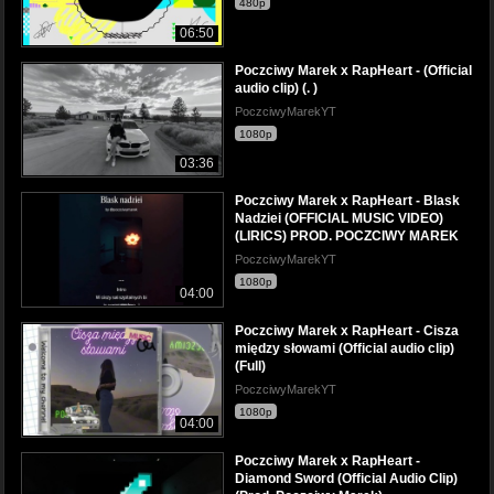
480p
06:50
Poczciwy Marek x RapHeart - (Official
audio clip) (. )
PoczciwyMarekYT
1080p
03:36
Poczciwy Marek x RapHeart - Blask
Nadziei (OFFICIAL MUSIC VIDEO)
(LIRICS) PROD. POCZCIWY MAREK
PoczciwyMarekYT
1080p
04:00
Poczciwy Marek x RapHeart - Cisza
między słowami (Official audio clip)
(Full)
PoczciwyMarekYT
1080p
04:00
Poczciwy Marek x RapHeart -
Diamond Sword (Official Audio Clip)