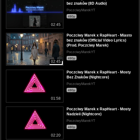
bez znaków (8D Audio)
PoczciwyMarekYT
480p
02:45
Poczciwy Marek x RapHeart - Miasto
bez znaków (Official Video Lyrics)
(Prod. Poczciwy Marek)
PoczciwyMarekYT
480p
02:45
Poczciwy Marek x RapHeart - Mosty
Bez Znaków (Nightcore)
PoczciwyMarekYT
480p
01:58
Poczciwy Marek x RapHeart - Mosty
Nadzieii (Nightcore)
PoczciwyMarekYT
480p
02:20