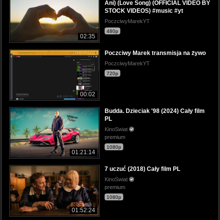
Ani) (Love Song) (OFFICIAL VIDEO BY
STOCK VIDEOS) #music #yt
PoczciwyMarekYT
480p
02:35
Poczciwy Marek transmisja na żywo
PoczciwyMarekYT
720p
00:02
Budda. Dzieciak '98 (2024) Cały film
PL
KinoSwiat
premium
1080p
01:21:14
7 uczuć (2018) Cały film PL
KinoSwiat
premium
1080p
01:52:24