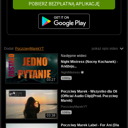
POBIERZ BEZPŁATNĄ APLIKACJĘ
Dodał:
PoczciwyMarekYT
pokaż opis video
Następne wideo:
Night Mistress (Nocny Kochanek) -
Andżeju...
NightMistress
1080p
03:27
Poczciwy Marek - Wszystko dla Oli
(Official Audio Clip)(Prod. Poczciwy
Marek)
PoczciwyMarekYT
1080p
03:38
Poczciwy Marek Label - For Ani (Dla