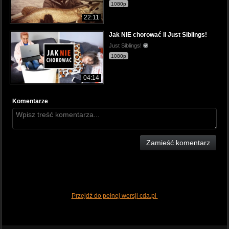
1080p
22:11
Jak NIE chorować ll Just Siblings!
Just Siblings!
1080p
04:14
Komentarze
Zamieść komentarz
Przejdź do pełnej wersji cda.pl