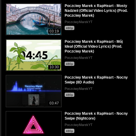
Poczciwy Marek x RapHeart - Mosty
Nadzieii (Official Video Lyrics) (Prod.
Poczciwy Marek)
PoczciwyMarekYT
480p
03:19
Poczciwy Marek x RapHeart - Mój
Ideał (Official Video Lyrics) (Prod.
Poczciwy Marek)
PoczciwyMarekYT
480p
10:30
Poczciwy Marek x RapHeart - Nocny
Swipe (8D Audio)
PoczciwyMarekYT
480p
03:47
Poczciwy Marek x RapHeart - Nocny
Swipe (Nightcore)
PoczciwyMarekYT
480p