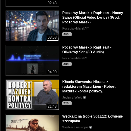
02:43
Poczciwy Marek x RapHeart - Nocny
Swipe (Official Video Lyrics) (Prod.
Poczciwy Marek)
PoczciwyMarekYT
480p
03:58
Poczciwy Marek x RapHeart -
Oliwkowy Sen (8D Audio)
PoczciwyMarekYT
480p
04:00
Kłótnia Sławomira Nitrasa z
redaktorem Mazurkiem - Robert
Mazurek kontra politycy.
Jeden z Wielu
720p
21:48
Wędkarz na tropie S01E12: Łowienie
szczupaka
Wędkarz na tropie