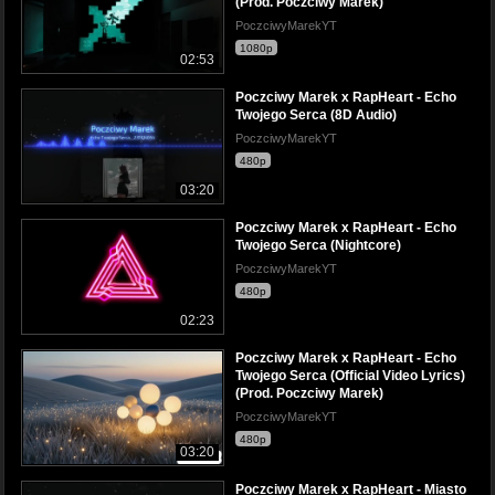
(Prod. Poczciwy Marek)
PoczciwyMarekYT
1080p
02:53
Poczciwy Marek x RapHeart - Echo
Twojego Serca (8D Audio)
PoczciwyMarekYT
480p
03:20
Poczciwy Marek x RapHeart - Echo
Twojego Serca (Nightcore)
PoczciwyMarekYT
480p
02:23
Poczciwy Marek x RapHeart - Echo
Twojego Serca (Official Video Lyrics)
(Prod. Poczciwy Marek)
PoczciwyMarekYT
480p
03:20
Poczciwy Marek x RapHeart - Miasto