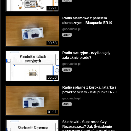
720p
05:21
Radio alarmowe z panelem
słonecznym - Blaupunkt ER10
goodaudio-pl
480p
00:58
Radio awaryjne - czyli co gdy
zabraknie prądu?
goodaudio-pl
480p
05:56
Radio solarne z korbką, latarką i
powerbankiem - Blaupunkt ER20
goodaudio-pl
480p
01:11
Słuchawki - Supermoc Czy
Rozpraszacz? Jak Świadomie