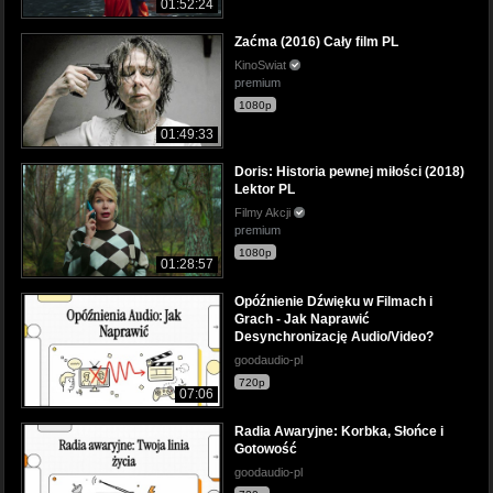
01:52:24
Zaćma (2016) Cały film PL
KinoSwiat
premium
1080p
01:49:33
Doris: Historia pewnej miłości (2018)
Lektor PL
Filmy Akcji
premium
1080p
01:28:57
Opóźnienie Dźwięku w Filmach i
Grach - Jak Naprawić
Desynchronizację Audio/Video?
goodaudio-pl
720p
07:06
Radia Awaryjne: Korbka, Słońce i
Gotowość
goodaudio-pl