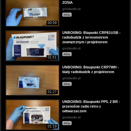
ZOSIA
goodaudio-pl
480p
00:59
UNBOXING: Blapunkt CRP81USB -
radiobudzik z termometrem
zewnętrznym i projektorem
goodaudio-pl
480p
01:51
UNBOXING: Blaupunkt CRP7WH -
biały radiobudzik z projektorem
goodaudio-pl
480p
01:27
UNBOXING: Blaupunkt PP5. 2 BR -
przenośne radio retro z
odtwarzaczem
goodaudio-pl
480p
01:19