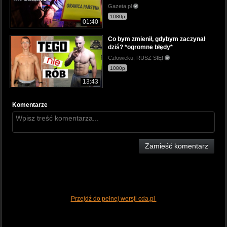
Gazeta.pl
1080p
01:40
Co bym zmienił, gdybym zaczynał
dziś? *ogromne błędy*
Człowieku, RUSZ SIĘ!
1080p
13:43
Komentarze
Zamieść komentarz
Przejdź do pełnej wersji cda.pl