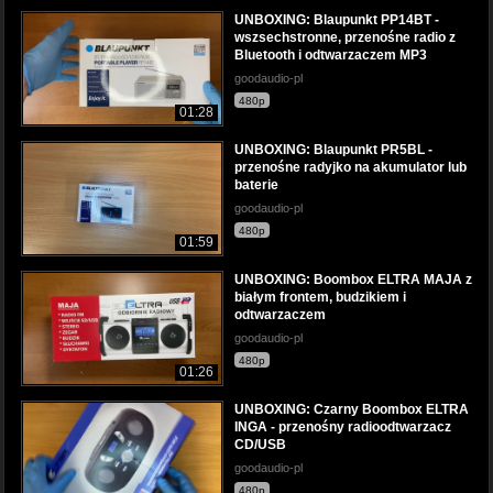
UNBOXING: Blaupunkt PP14BT -
wszsechstronne, przenośne radio z
Bluetooth i odtwarzaczem MP3
goodaudio-pl
480p
01:28
UNBOXING: Blaupunkt PR5BL -
przenośne radyjko na akumulator lub
baterie
goodaudio-pl
480p
01:59
UNBOXING: Boombox ELTRA MAJA z
białym frontem, budzikiem i
odtwarzaczem
goodaudio-pl
480p
01:26
UNBOXING: Czarny Boombox ELTRA
INGA - przenośny radioodtwarzacz
CD/USB
goodaudio-pl
480p