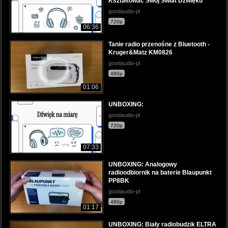
Kształtować Swój Świat Dźwięku
goodaudio-pl
720p
06:36
Tanie radio przenośne z Bluetooth -
Kruger&Matz KM0826
goodaudio-pl
480p
01:06
UNBOXING:
goodaudio-pl
720p
07:33
UNBOXING: Analogowy
radioodbiornik na baterie Blaupunkt
PP8BK
goodaudio-pl
480p
01:17
UNBOXING: Biały radiobudzik ELTRA