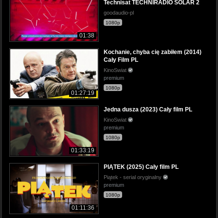
Technisat TECHNIRADIO SOLAR 2
goodaudio-pl
1080p
01:38
Kochanie, chyba cię zabiłem (2014)
Cały Film PL
KinoSwiat
premium
1080p
01:27:19
Jedna dusza (2023) Cały film PL
KinoSwiat
premium
1080p
01:33:19
PIĄTEK (2025) Cały film PL
Piątek - serial oryginalny
premium
1080p
01:11:36