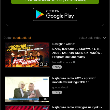
Dodał:
goodaudio-pl
pokaż opis video
Następne wideo:
Nocny Kochanek - Kraków - 14. 03.
2025 - TAURON ARENA KRAKÓW -
Program dokumentalny
NocnyKochanek
13:19
1080p
Najlepsze radia 2026 - sprawdź
modele w rankingu TOP 10
goodaudio-pl
1080p
10:00
Najlepsze radio awaryjne na rynku -