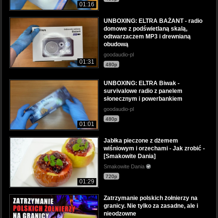
01:16
UNBOXING: ELTRA BAŻANT - radio
domowe z podświetlaną skalą,
odtwarzaczem MP3 i drewnianą
obudową
goodaudio-pl
01:31
480p
UNBOXING: ELTRA Biwak -
survivalowe radio z panelem
słonecznym i powerbankiem
goodaudio-pl
480p
01:01
Jabłka pieczone z dżemem
wiśniowym i orzechami - Jak zrobić -
[Smakowite Dania]
Smakowite Dania
720p
01:29
Zatrzymanie polskich żołnierzy na
granicy. Nie tylko za zasadne, ale i
nieodzowne