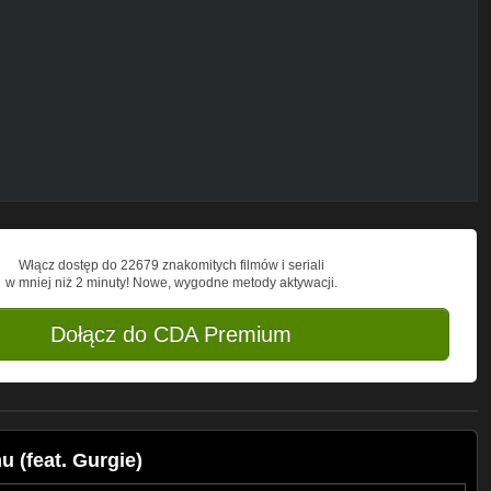
Y-zQ-klw/join
89
Włącz dostęp do 22679 znakomitych filmów i seriali
w mniej niż 2 minuty! Nowe, wygodne metody aktywacji.
Dołącz do CDA Premium
 (feat. Gurgie)