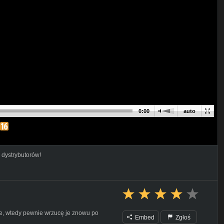
0:00
auto
 dystrybutorów!
e, wtedy pewnie wrzucę je znowu po
Embed
Zgłoś