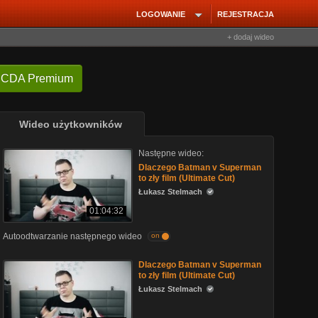
LOGOWANIE
REJESTRACJA
+ dodaj wideo
 CDA Premium
Wideo użytkowników
Następne wideo:
Dlaczego Batman v Superman
to zły film (Ultimate Cut)
Łukasz Stelmach
01:04:32
Autoodtwarzanie następnego wideo
on
Dlaczego Batman v Superman
to zły film (Ultimate Cut)
Łukasz Stelmach