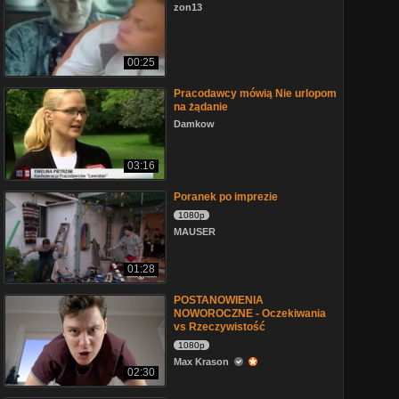
zon13
00:25
Pracodawcy mówią Nie urlopom
na żądanie
Damkow
03:16
Poranek po imprezie
1080p
MAUSER
01:28
POSTANOWIENIA
NOWOROCZNE - Oczekiwania
vs Rzeczywistość
1080p
Max Krason
02:30