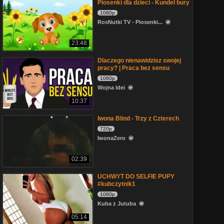
Piosenki dla dzieci - Kundel bury
1080p
RosNutki TV - Piosenki...
23:48
Dlaczego nienawidzisz swojej
pracy? | Praca bez sensu
1080p
Wojna Idei
10:37
Iwona Blind - Trzy z Czterech
720p
IwonaZero
02:39
UCHWYT DO SELFIE PUPY
#kubczytnik1
1080p
Kuba z Jutuba
05:14