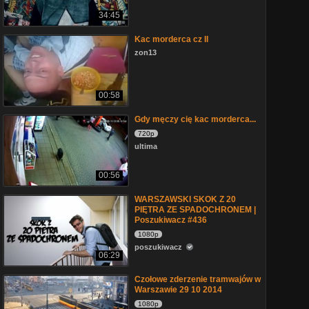
34:45
Kac morderca cz II
zon13
00:58
Gdy męczy cię kac morderca...
720p
ultima
00:56
WARSZAWSKI SKOK Z 20
PIĘTRA ZE SPADOCHRONEM |
Poszukiwacz #436
1080p
poszukiwacz
06:29
Czołowe zderzenie tramwajów w
Warszawie 29 10 2014
1080p