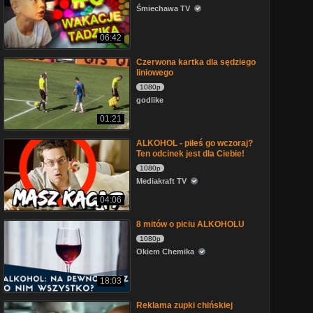
Śmiechawa TV
06:42
Czerwona kartka dla sędziego
liniowego
1080p
godlike
01:21
ALKOHOL - piłeś go wczoraj?
Ten odcinek jest dla Ciebie!
1080p
Mediakraft TV
04:06
8 mitów o piciu ALKOHOLU
1080p
Okiem Chemika
18:03
Reklama zupki chińskiej