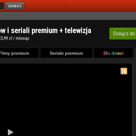
ów i seriali premium + telewizja
Dołącz
do
3,99 zł / miesiąc
Filmy premium
Seriale premium
Dla dzieci