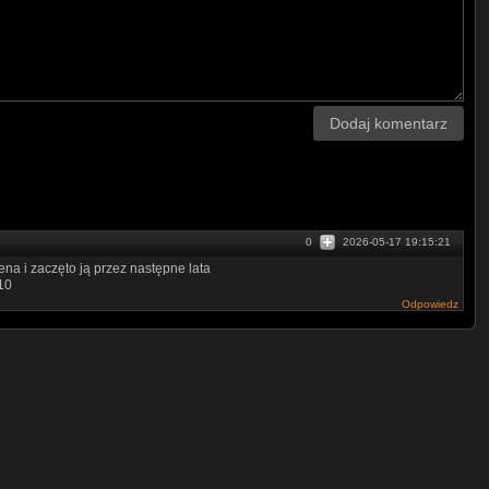
Dodaj komentarz
0
2026-05-17 19:15:21
ena i zaczęto ją przez następne lata
10
Odpowiedz