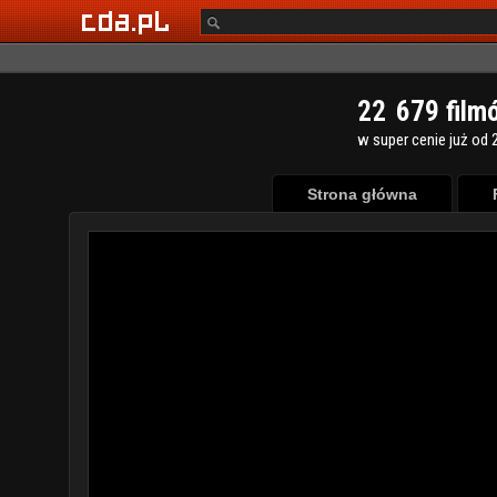
2
2
6
7
9
film
w super cenie już od 2
Strona główna