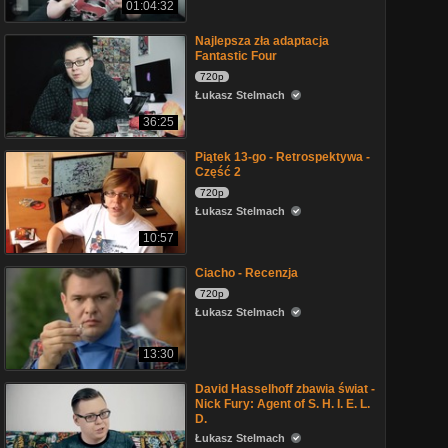
01:04:32
Najlepsza zła adaptacja
Fantastic Four
720p
Łukasz Stelmach
36:25
Piątek 13-go - Retrospektywa -
Część 2
720p
Łukasz Stelmach
10:57
Ciacho - Recenzja
720p
Łukasz Stelmach
13:30
David Hasselhoff zbawia świat -
Nick Fury: Agent of S. H. I. E. L.
D.
Łukasz Stelmach