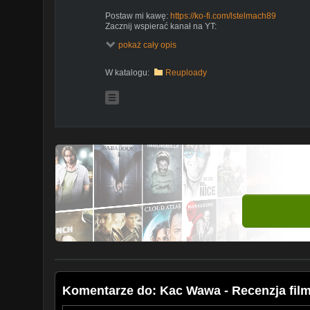
Postaw mi kawę:
https://ko-fi.com/lstelmach89
Zacznij wspierać kanał na YT:
https://www.youtube.com/channel/UCAPX55k_DK-mjhC
pokaż cały opis
albo na Paymedia:
https://www.paymedia.pl/lstelmach
Zapytania biznesowe: lstelmach89@gmail.com
W katalogu:
Reuploady
Komentarze do: Kac Wawa - Recenzja filmu