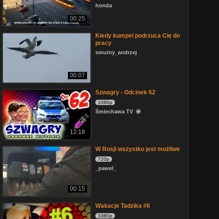
honda
00:25
Kiedy kumpel podrzuca Cię do
pracy
smutny_andrzej
00:07
Szwagry - Odcinek 62
1080p
Śmiechawa TV
12:18
W Rosji wszystko jest możliwe
720p
_pawel_
00:15
Wakacje Tadzika #6
1080p