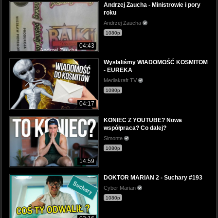
Andrzej Zaucha - Ministrowie i pory
roku
Andrzej Zaucha
1080p
04:43
Wysłaliśmy WIADOMOŚĆ KOSMITOM
- EUREKA
Mediakraft TV
1080p
04:17
KONIEC Z YOUTUBE? Nowa
współpraca? Co dalej?
Simonte
1080p
14:59
DOKTOR MARIAN 2 - Suchary #193
Cyber Marian
1080p