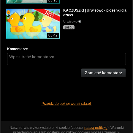
03:16
KACZUSZKI | Urwisowo - piosenki dla
dzieci
Urwisowo
1080p
03:42
Komentarze
Zamieść komentarz
Przejdź do pełnej wersji cda.pl
Nasz serwis wykorzystuje pliki cookie (zobacz
naszą politykę
). Warunki
przechowywania lub dostępu do plików cookies możesz zmienić w