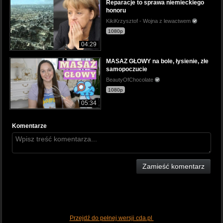
Reparacje to sprawa niemieckiego
honoru
KikiKrzysztof - Wojna z lewactwem
1080p
04:29
MASAZ GŁOWY na bole, łysienie, złe
samopoczucie
BeautyOfChocolate
1080p
05:34
Komentarze
Zamieść komentarz
Przejdź do pełnej wersji cda.pl