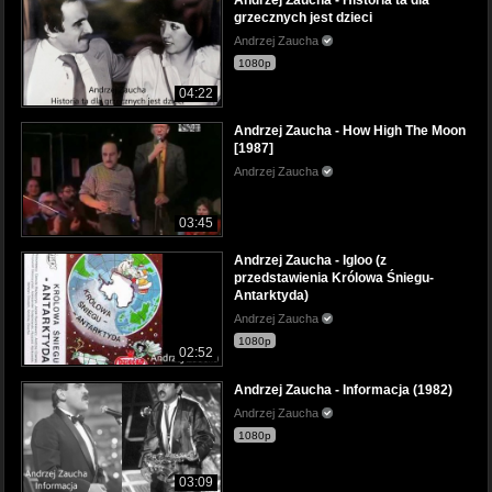
Andrzej Zaucha - Historia ta dla
grzecznych jest dzieci
Andrzej Zaucha
1080p
04:22
Andrzej Zaucha - How High The Moon
[1987]
Andrzej Zaucha
03:45
Andrzej Zaucha - Igloo (z
przedstawienia Królowa Śniegu-
Antarktyda)
Andrzej Zaucha
1080p
02:52
Andrzej Zaucha - Informacja (1982)
Andrzej Zaucha
1080p
03:09