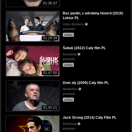
01:30:37
Bez paniki, z odrobiną histerii (2016)
Lektor PL
Video Brothers
premium
1080p
01:29:39
Śubuk (2022) Cały film PL
KinoSwiat
premium
1080p
01:47:00
Dom zły (2009) Cały film PL
Media4fun
premium
1080p
01:45:21
Jack Strong (2014) Cały Film PL
KinoSwiat
premium