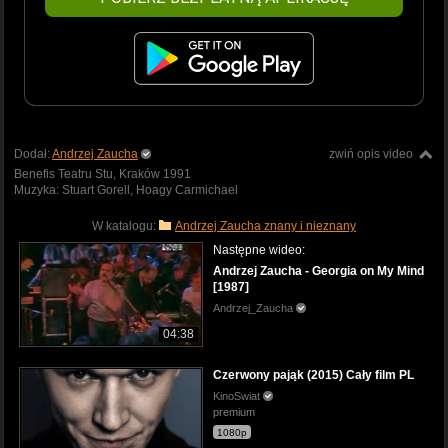
Dodał:
Andrzej Zaucha
zwiń opis video
Benefis Teatru Stu, Kraków 1991
Muzyka: Stuart Gorell, Hoagy Carmichael
W katalogu:
Andrzej Zaucha znany i nieznany
Następne wideo:
Andrzej Zaucha - Georgia on My Mind
[1987]
Andrzej_Zaucha
04:38
Czerwony pająk (2015) Cały film PL
KinoSwiat
premium
1080p