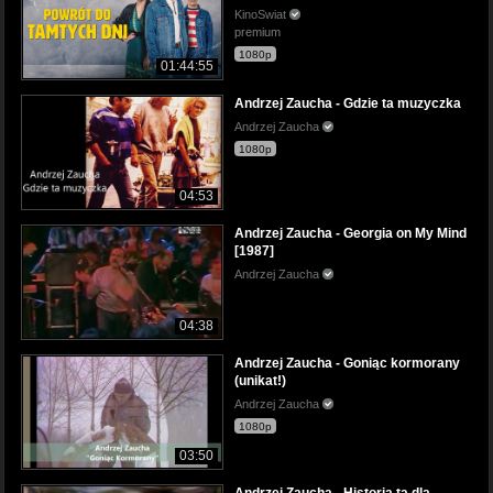
KinoSwiat
premium
1080p
01:44:55
Andrzej Zaucha - Gdzie ta muzyczka
Andrzej Zaucha
1080p
04:53
Andrzej Zaucha - Georgia on My Mind
[1987]
Andrzej Zaucha
04:38
Andrzej Zaucha - Goniąc kormorany
(unikat!)
Andrzej Zaucha
1080p
03:50