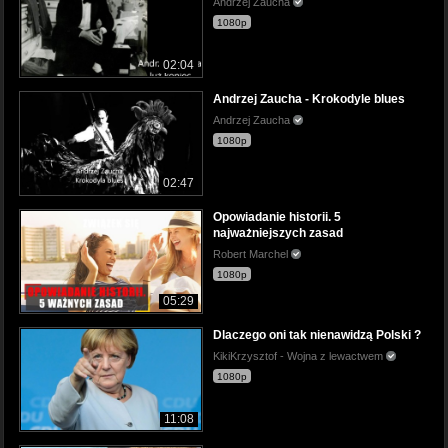
Andrzej Zaucha
1080p
02:04
Andrzej Zaucha - Krokodyle blues
Andrzej Zaucha
1080p
02:47
Opowiadanie historii. 5
najważniejszych zasad
Robert Marchel
1080p
05:29
Dlaczego oni tak nienawidzą Polski ?
KikiKrzysztof - Wojna z lewactwem
1080p
11:08