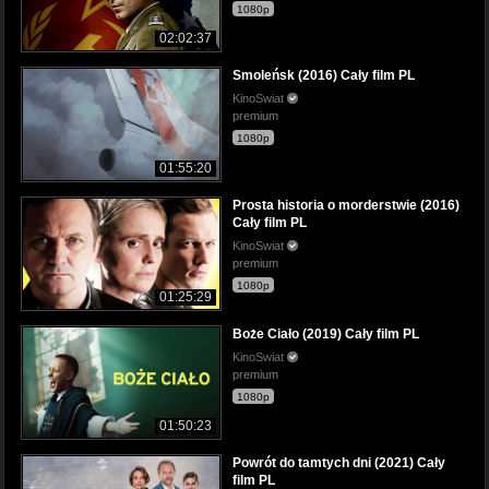
1080p
02:02:37
Smoleńsk (2016) Cały film PL
KinoSwiat
premium
1080p
01:55:20
Prosta historia o morderstwie (2016)
Cały film PL
KinoSwiat
premium
1080p
01:25:29
Boże Ciało (2019) Cały film PL
KinoSwiat
premium
1080p
01:50:23
Powrót do tamtych dni (2021) Cały
film PL