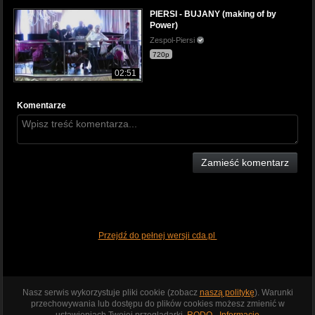
PIERSI - BUJANY (making of by
Power)
Zespol-Piersi
720p
02:51
Komentarze
Zamieść komentarz
Przejdź do pełnej wersji cda.pl
Nasz serwis wykorzystuje pliki cookie (zobacz
naszą politykę
). Warunki
przechowywania lub dostępu do plików cookies możesz zmienić w
ustawieniach Twojej przeglądarki.
RODO - Informacje