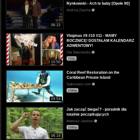
Rynkowski - Ach te baby [Opole 90]
Andrzej Zaucha
06:15
Vlogmas #9 #10 #11 - MAMY
ROCZNICĘ! DOSTAŁAM KALENDARZ
ADWENTOWY!
Ola Sidorowska
720p
10:50
Coral Reef Restoration on the
Caribbean Private Island
Sailoceans-com
1080p
09:54
Jak zacząć biegać? - poradnik dla
totalnie początkujących
Mateusz Jasiński
1080p
06:18