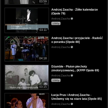
03:59
Andrzej Zaucha - Żółte kalendarze
(Opole 79)
Andrzej Zaucha
1080p
03:11
Andrzej Zaucha i przyjaciele - Radość
o poranku [Opole 88]
Andrzej Zaucha
04:18
Dżamble - Pluton piechoty
zmotoryzowanej... (KFPP Opole 69)
Andrzej Zaucha
1080p
03:15
Łucja Prus i Andrzej Zaucha -
Umówmy się na stare lata [Opole 85]
Andrzej Zaucha