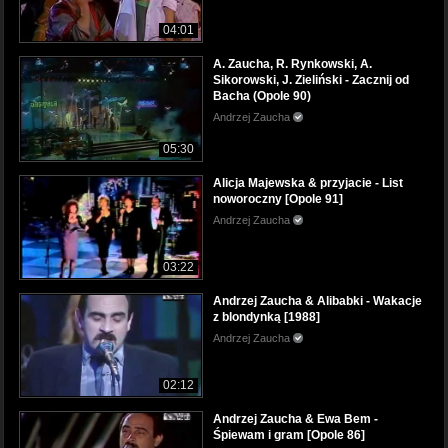
04:01
A. Zaucha, R. Rynkowski, A.
Sikorowski, J. Zieliński - Zacznij od
Bacha (Opole 90)
Andrzej Zaucha
05:30
Alicja Majewska & przyjacie - List
noworoczny [Opole 91]
Andrzej Zaucha
03:22
Andrzej Zaucha & Alibabki - Wakacje
z blondynką [1988]
Andrzej Zaucha
02:12
Andrzej Zaucha & Ewa Bem -
Śpiewam i gram [Opole 86]