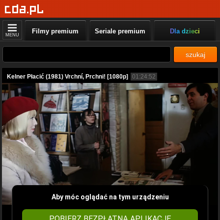
Filmy premium
Seriale premium
Dla dzieci
MENU
szukaj
Kelner Płacić (1981) Vrchní, Prchni! [1080p]
01:24:52
Aby móc oglądać na tym urządzeniu
POBIERZ BEZPŁATNĄ APLIKACJĘ