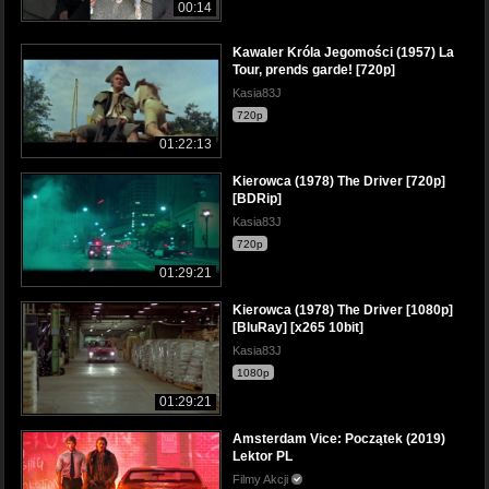
00:14
Kawaler Króla Jegomości (1957) La
Tour, prends garde! [720p]
Kasia83J
720p
01:22:13
Kierowca (1978) The Driver [720p]
[BDRip]
Kasia83J
720p
01:29:21
Kierowca (1978) The Driver [1080p]
[BluRay] [x265 10bit]
Kasia83J
1080p
01:29:21
Amsterdam Vice: Początek (2019)
Lektor PL
Filmy Akcji