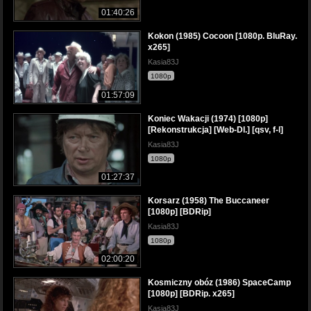
01:40:26
Kokon (1985) Cocoon [1080p. BluRay.
x265]
Kasia83J
1080p
01:57:09
Koniec Wakacji (1974) [1080p]
[Rekonstrukcja] [Web-Dl.] [qsv, f-l]
Kasia83J
1080p
01:27:37
Korsarz (1958) The Buccaneer
[1080p] [BDRip]
Kasia83J
1080p
02:00:20
Kosmiczny obóz (1986) SpaceCamp
[1080p] [BDRip. x265]
Kasia83J