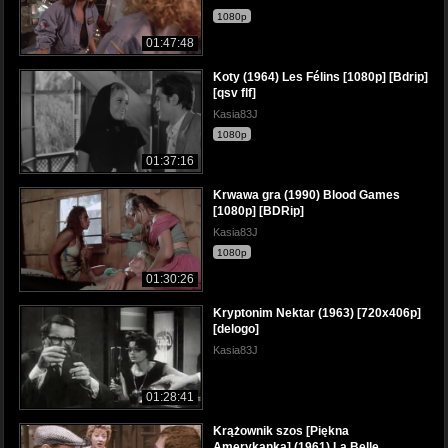
1080p
01:47:48
Koty (1964) Les Félins [1080p] [Bdrip]
[qsv flf]
Kasia83J
1080p
01:37:16
Krwawa gra (1990) Blood Games
[1080p] [BDRip]
Kasia83J
1080p
01:30:26
Kryptonim Nektar (1963) [720x406p]
[delogo]
Kasia83J
01:28:41
Krążownik szos [Piękna
Amerykanka] (1961) La Belle