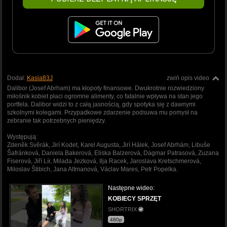
Dodał:
Kasia83J
zwiń opis video
Dalibor (Josef Abrham) ma kłopoty finansowe. Dwukrotnie rozwiedziony
miłośnik kobiet płaci ogromne alimenty, co fatalnie wpływa na stan jego
portfela. Dalibor widzi to z całą jasnością, gdy spotyka się z dawnymi
szkolnymi kolegami. Przypadkowe zdarzenie podsuwa mu pomysł na
zebranie tak potrzebnych pieniędzy.
Występują:
Zdeněk Svěrák, Jirí Kodet, Karel Augusta, Jirí Hálek, Josef Abrhám, Libuše
Šafránková, Daniela Bakerová, Eliska Balzerová, Dagmar Patrasová, Zuzana
Fiserová, Jiří Lír, Milada Jezková, Ilja Racek, Jaroslava Kretschmerová,
Miloslav Štibich, Jana Altmanová, Václav Mares, Petr Popelka.
Następne wideo:
KOBIECY SPRZĘT
SHORTRIX
480p