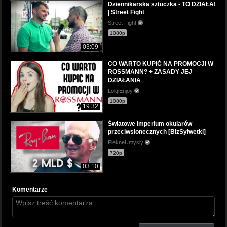
Dziennikarska sztuczka - TO DZIAŁA!
| Street Fight
Street Fight
1080p
03:09
CO WARTO KUPIĆ NA PROMOCJI W
ROSSMANN? + ZASADY JEJ
DZIAŁANIA
LolqiEnjoy
1080p
19:32
Światowe imperium okularów
przeciwsłonecznych [BizSylwetki]
PiekneUmysly
720p
03:10
Komentarze