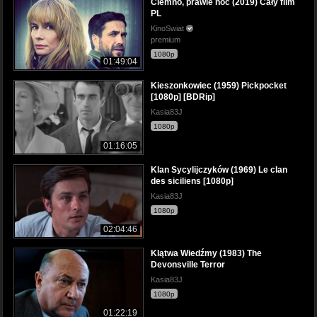
Ciemno, prawie noc (2019) Cały film
PL
KinoSwiat
premium
1080p
01:49:04
Kieszonkowiec (1959) Pickpocket
[1080p] [BDRip]
Kasia83J
1080p
01:16:05
Klan Sycylijczyków (1969) Le clan
des siciliens [1080p]
Kasia83J
1080p
02:04:46
Klątwa Wiedźmy (1983) The
Devonsville Terror
Kasia83J
1080p
01:22:19