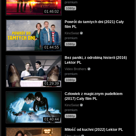
premium
1080p
01:46:02
Powrót do tamtych dni (2021) Cały
film PL
KinoSwiat
premium
1080p
01:44:55
Bez paniki, z odrobiną histerii (2016)
Lektor PL
Video Brothers
premium
1080p
01:29:39
Człowiek z magicznym pudełkiem
(2017) Cały film PL
KinoSwiat
premium
1080p
01:40:44
Miłość od kuchni (2022) Lektor PL
Filmy Akcji