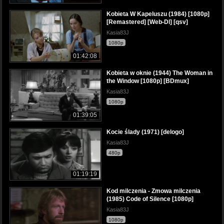
Kobieta W Kapeluszu (1984) [1080p]
[Remastered] [Web-Dl] [qsv]
Kasia83J
1080p
01:42:08
Kobieta w oknie (1944) The Woman in
the Window [1080p] [BDmux]
Kasia83J
1080p
01:39:05
Kocie ślady (1971) [delogo]
Kasia83J
480p
01:19:19
Kod milczenia - Zmowa milczenia
(1985) Code of Silence [1080p]
Kasia83J
1080p