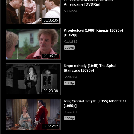
Américaine [DVDRip]
Kasia83J
01:35:35
Kręglogłowi (1996) Kingpin [1080p]
[BDRip]
Kasia83J
1080p
01:53:21
Kręte schody (1945) The Spiral
Staircase [1080p]
Kasia83J
1080p
01:23:38
Księżycowa flotylla (1955) Moonfleet
[1080p]
Kasia83J
1080p
01:26:42