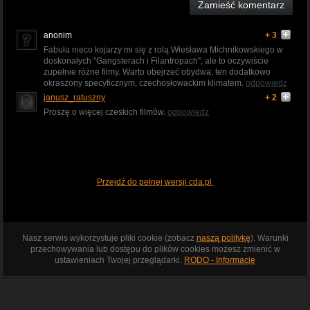
Zamieść komentarz
anonim
+ 3
Fabuła nieco kojarzy mi się z rolą Wiesława Michnikowskiego w
doskonałych ''Gangsterach i Filantropach'', ale to oczywiście
zupełnie różne filmy. Warto obejrzeć obydwa, ten dodatkowo
okraszony specyficznym, czechosłowackim klimatem.
odpowiedz
janusz_ratuszny
+ 2
Proszę o więcej czeskich filmów.
odpowiedz
Przejdź do pełnej wersji cda.pl
Nasz serwis wykorzystuje pliki cookie (zobacz
naszą politykę
). Warunki
przechowywania lub dostępu do plików cookies możesz zmienić w
ustawieniach Twojej przeglądarki.
RODO - Informacje