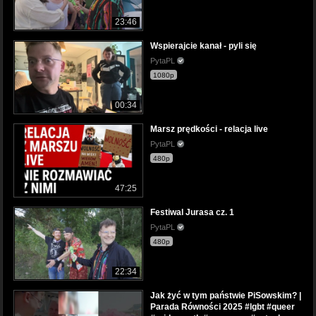
23:46
Wspierajcie kanał - pyli się
PytaPL
1080p
00:34
Marsz prędkości - relacja live
PytaPL
480p
47:25
Festiwal Jurasa cz. 1
PytaPL
480p
22:34
Jak żyć w tym państwie PiSowskim? |
Parada Równości 2025 #lgbt #queer