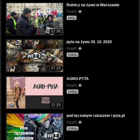
Rolnicy na żywo w Warszawie
PytaPL
480p
02:36
pyta na żywo 30. 10. 2020
PytaPL
1080p
07:29
AGRO-PYTA
PytaPL
1080p
22:29
pod tęczowym ratuszem / pyta.pl
PytaPL
1080p