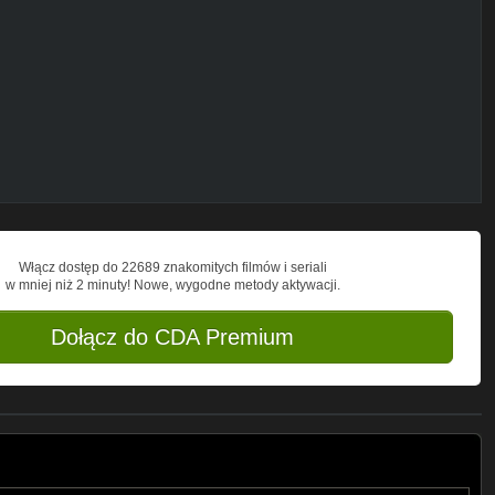
ru należą do (C) 2008 The Island Def Jam
Włącz dostęp do 22689 znakomitych filmów i seriali
w mniej niż 2 minuty! Nowe, wygodne metody aktywacji.
Dołącz do CDA Premium