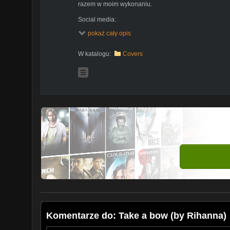
razem w moim wykonaniu.
Social media:
www.instagram.com/zespolelise
pokaż cały opis
www.facebook.com/zespolelise
Snap: formacjaelise
W katalogu:
Covers
Więcej na:
www.elise.pl
Org. Rihanna ("Take a bow"). Wszelkie prawa do utwo
Music Group.
Komentarze do: Take a bow (by Rihanna)