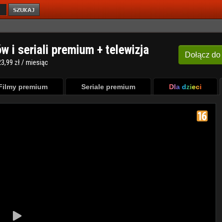
ów i seriali premium + telewizja
Dołącz
do
3,99 zł / miesiąc
Filmy premium
Seriale premium
Dla dzieci