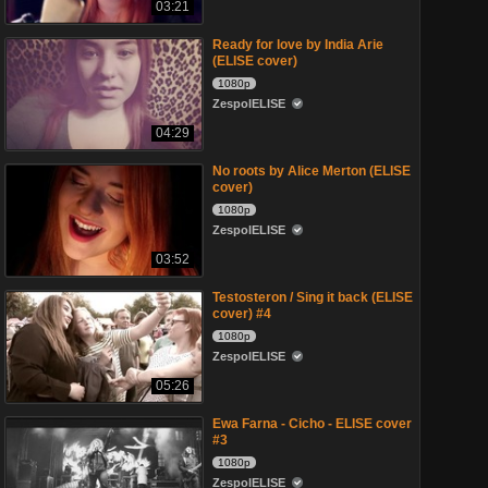
03:21
Ready for love by India Arie
(ELISE cover)
1080p
ZespolELISE
04:29
No roots by Alice Merton (ELISE
cover)
1080p
ZespolELISE
03:52
Testosteron / Sing it back (ELISE
cover) #4
1080p
ZespolELISE
05:26
Ewa Farna - Cicho - ELISE cover
#3
1080p
ZespolELISE