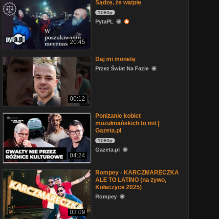
Sądzę, że wątpię
1080p
PytaPL
20:45
Daj mi monetę
Przez Świat Na Fazie
00:12
Poniżanie kobiet
muzułmańskich to mit |
Gazeta.pl
1080p
Gazeta.pl
04:24
Rompey - KARCZMARECZKA
ALE TO LATINO (na żywo,
Kołaczyce 2025)
Rompey
03:09