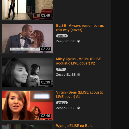
03:49
ELISE - Always remember us
this way (cover)
1080p
ZespolELISE
03:23
Miley Cyrus - Malibu (ELISE
acoustic LIVE cover) #2
720p
ZespolELISE
01:39
Virgin - Sens (ELISE acoustic
LIVE cover) #1
1080p
ZespolELISE
02:46
Występ ELISE na Balu