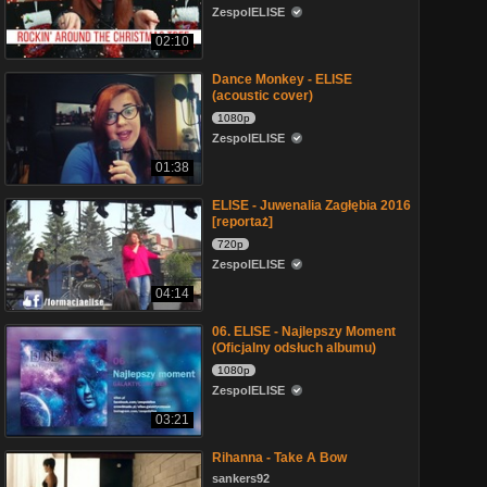
ZespolELISE
02:10
Dance Monkey - ELISE
(acoustic cover)
1080p
ZespolELISE
01:38
ELISE - Juwenalia Zagłębia 2016
[reportaż]
720p
ZespolELISE
04:14
06. ELISE - Najlepszy Moment
(Oficjalny odsłuch albumu)
1080p
ZespolELISE
03:21
Rihanna - Take A Bow
sankers92