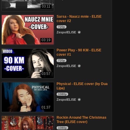
03:11
Sarsa - Naucz mnie - ELISE
cover #2
720p
ZespolELISE
03:19
Power Play - 90 KM - ELISE
cover #1
720p
ZespolELISE
03:57
Physical - ELISE cover (by Dua
Lipa)
1080p
ZespolELISE
01:37
Rockin Around The Christmas
Tree (ELISE cover)
1080p