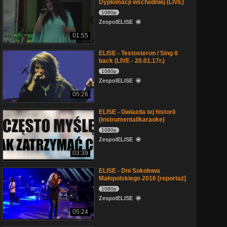
Dyplomacji wschodniej (LIVE)
1080p
ZespolELISE
01:55
ELISE - Testosteron / Sing it
back (LIVE - 20.01.17r.)
1080p
ZespolELISE
05:26
ELISE - Gwiazda tej historii
(instrumental/karaoke)
1080p
ZespolELISE
03:39
ELISE - Dni Sokołowa
Małopolskiego 2016 [reportaż]
1080p
ZespolELISE
05:24