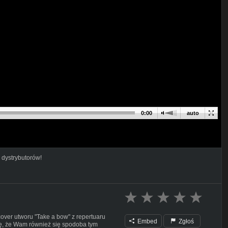
0:00
auto
 dystrybutorów!
cover utworu "Take a bow" z repertuaru
Embed
Zgłoś
ę, że Wam również się spodoba tym