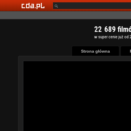
2
2
6
8
9
film
w super cenie już od 2
Strona główna