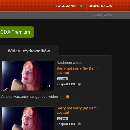
LOGOWANIE
REJESTRACJA
+ dodaj wideo
 CDA Premium
Wideo użytkowników
Następne wideo:
Sorry not sorry (by Demi
Lovato)
1080p
ZespolELISE
03:21
Autoodtwarzanie następnego wideo
on
Sorry not sorry (by Demi
Lovato)
1080p
ZespolELISE