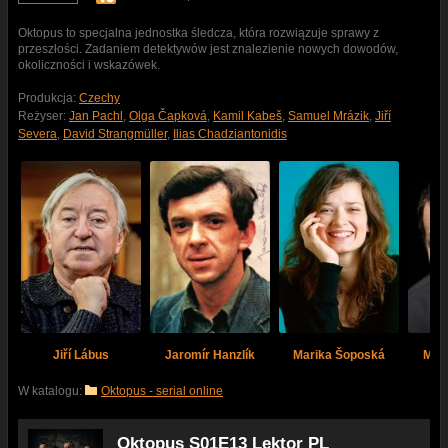
Oktopus to specjalna jednostka śledcza, która rozwiązuje sprawy z
przeszłości. Zadaniem detektywów jest znalezienie nowych dowodów,
okoliczności i wskazówek.
Produkcja:
Czechy
Reżyser:
Jan Pachl
,
Olga Čapková
,
Kamil Kabeš
,
Samuel Mrázik
,
Jiří
Severa
,
David Strangmüller
,
Ilias Chadziantonidis
Jiří Lábus
Jaromír Hanzlík
Marika Šoposká
Miro
W katalogu:
Oktopus - serial online
Oktopus S01E13 Lektor PL