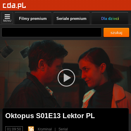
Filmy premium
Seriale premium
Dla dzieci
MENU
szukaj
Oktopus S01E13 Lektor PL
01:09:50
Kryminał
|
Serial