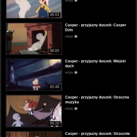
eKids
06:03
Casper - przyjazny duszek: Casper
Dżin
eKids
06:05
Casper - przyjazny duszek: Miejski
duch
eKids
05:48
Casper - przyjazny duszek: Straszna
muzyka
eKids
06:20
Casper - przyjazny duszek: Strasznie