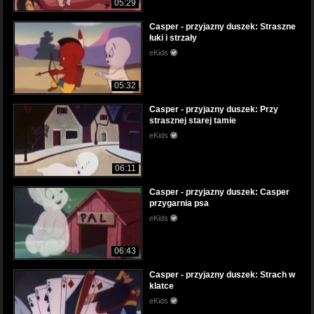
05:29
Casper - przyjazny duszek: Straszne
łuki i strzały
eKids
05:32
Casper - przyjazny duszek: Przy
strasznej starej tamie
eKids
06:11
Casper - przyjazny duszek: Casper
przygarnia psa
eKids
06:43
Casper - przyjazny duszek: Strach w
klatce
eKids