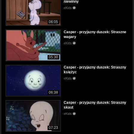
niewinny
eKids
06:05
Casper - przyjazny duszek: Straszne
wagary
eKids
05:30
Casper - przyjazny duszek: Straszny
księżyc
eKids
06:38
Casper - przyjazny duszek: Straszny
skaut
eKids
07:23