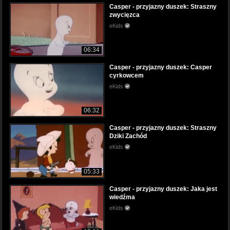
Casper - przyjazny duszek: Straszny
zwycięzca
eKids
06:34
Casper - przyjazny duszek: Casper
cyrkowcem
eKids
06:32
Casper - przyjazny duszek: Straszny
Dziki Zachód
eKids
05:33
Casper - przyjazny duszek: Jaka jest
wiedźma
eKids