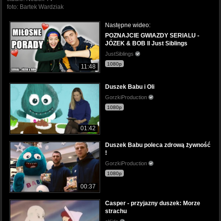
foto: Bartek Wardziak
Następne wideo:
POZNAJCIE GWIAZDY SERIALU -
JÓZEK & BOB ll Just Siblings
JustSiblings
1080p
11:48
Duszek Babu i Oli
GorzkiProduction
1080p
01:42
Duszek Babu poleca zdrową żywność
!
GorzkiProduction
1080p
00:37
Casper - przyjazny duszek: Morze
strachu