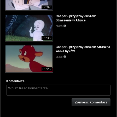
06:07
Casper - przyjazny duszek:
Straszenie w Afryce
eKids
05:35
Casper - przyjazny duszek: Straszna
walka byków
eKids
05:25
Komentarze
Zamieść komentarz