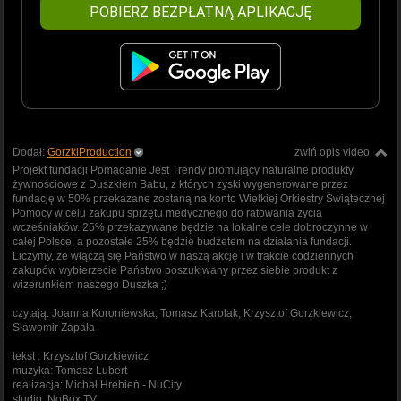
POBIERZ BEZPŁATNĄ APLIKACJĘ
Dodał:
GorzkiProduction
zwiń opis video
Projekt fundacji Pomaganie Jest Trendy promujący naturalne produkty
żywnościowe z Duszkiem Babu, z których zyski wygenerowane przez
fundację w 50% przekazane zostaną na konto Wielkiej Orkiestry Świątecznej
Pomocy w celu zakupu sprzętu medycznego do ratowania życia
wcześniaków. 25% przekazywane będzie na lokalne cele dobroczynne w
całej Polsce, a pozostałe 25% będzie budżetem na działania fundacji.
Liczymy, że włączą się Państwo w naszą akcję i w trakcie codziennych
zakupów wybierzecie Państwo poszukiwany przez siebie produkt z
wizerunkiem naszego Duszka ;)
czytają: Joanna Koroniewska, Tomasz Karolak, Krzysztof Gorzkiewicz,
Sławomir Zapała
tekst : Krzysztof Gorzkiewicz
muzyka: Tomasz Lubert
realizacja: Michał Hrebień - NuCity
studio: NoBox TV