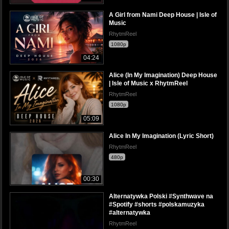
A Girl from Nami Deep House | Isle of
Music
RhytmReel
1080p
04:24
Alice (In My Imagination) Deep House
| Isle of Music x RhytmReel
RhytmReel
1080p
05:09
Alice In My Imagination (Lyric Short)
RhytmReel
480p
00:30
Alternatywka Polski #Synthwave na
#Spotify #shorts #polskamuzyka
#alternatywka
RhytmReel