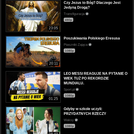
Czy Jezus to Bóg? Dlaczego Jest
Jedyną Drogą?
Transfiguracja
480p
23:05
Poszukiwania Polskiego Eresusa
Ptaszniki Zająca
1080p
20:11
LEO MESSI REAGUJE NA PYTANIE O
WIEK TUŻ PO REKORDZIE
MUNDIALU.
Sport.pl
1080p
01:25
Gdyby w szkole uczyli:
PRZYDATNYCH RZECZY
Waksy
1080p
08:49