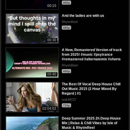
480p
00:15
And the ladies are with us
RhytmReel
480p
00:30
A New, Remastered Version of track
from 2025! #music #psytrance
#remastered #alternatemix #shorts
RhytmReel
480p
00:40
The Best Of Vocal Deep House Chill
Out Music 2015 (2 Hour Mixed By
Regard ) #1
wuk49727
720p
02:04:02
Deep Summer 2025 2h Deep House
Mix | Relax & Chill Vibes by Isle of
Music & RhytmReel