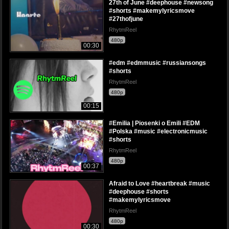
27th of June #deephouse #newsong
#shorts #makemylyricsmove
#27thofjune
RhytmReel
480p
00:30
#edm #edmmusic #russiansongs
#shorts
RhytmReel
480p
00:15
#Emilia | Piosenki o Emili #EDM
#Polska #music #electronicmusic
#shorts
RhytmReel
480p
00:37
Afraid to Love #heartbreak #music
#deephouse #shorts
#makemylyricsmove
RhytmReel
480p
00:30