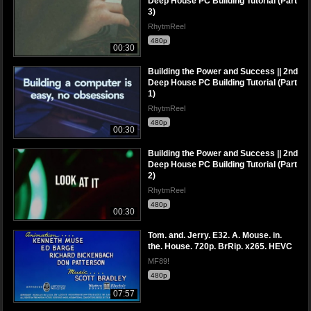
Deep House PC Building Tutorial (Part
3)
RhytmReel
480p
00:30
Building the Power and Success || 2nd
Deep House PC Building Tutorial (Part
1)
RhytmReel
480p
00:30
Building the Power and Success || 2nd
Deep House PC Building Tutorial (Part
2)
RhytmReel
480p
00:30
Tom. and. Jerry. E32. A. Mouse. in.
the. House. 720p. BrRip. x265. HEVC
MF89!
480p
07:57