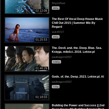
RhytmReel
480p
02:12:08
The Best Of Vocal Deep House Music
Chill Out 2015 | Summer Mix By
Regard
wuk49727
480p
01:25:53
The. Devil. and. the. Deep. Blue. Sea.
Księga. miłości. 2016. Lektor.pl
paulinagorni2007
1080p
01:46:29
Gods. of. the. Deep. 2023. Lektor.pl. AI
paulinagorni2007
720p
01:18:03
Building the Power and Success || 2nd