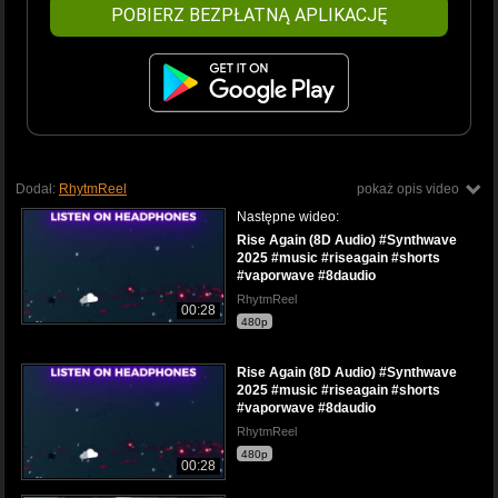
POBIERZ BEZPŁATNĄ APLIKACJĘ
Dodał:
RhytmReel
pokaż opis video
Następne wideo:
Rise Again (8D Audio) #Synthwave
2025 #music #riseagain #shorts
#vaporwave #8daudio
RhytmReel
00:28
480p
Rise Again (8D Audio) #Synthwave
2025 #music #riseagain #shorts
#vaporwave #8daudio
RhytmReel
480p
00:28